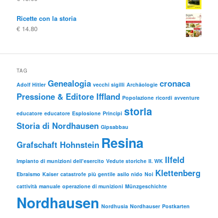
Ricette con la storia
€
14.80
TAG
Genealogia
cronaca
Adolf Hitler
vecchi sigilli
Archäologie
Pressione & Editore Iffland
Popolazione
ricordi
avventure
storia
educatore
educatore
Esplosione
Principi
Storia di Nordhausen
Gipsabbau
Resina
Grafschaft Hohnstein
Ilfeld
Impianto di munizioni dell'esercito
Vedute storiche
II. WK
Klettenberg
Ebraismo
Kaiser
catastrofe
più gentile
asilo nido
Noi
cattività
manuale
operazione di munizioni
Münzgeschichte
Nordhausen
Nordhusia
Nordhauser
Postkarten