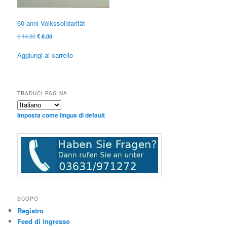
60 anni Volkssolidarität
Il
Il
€
14.80
€
8.00
prezzo
prezzo
originale
attuale
Aggiungi al carrello
era:
è:
€ 14.80
€ 8.00.
TRADUCI PAGINA
Imposta come lingua di default
SCOPO
Registro
Feed di ingresso