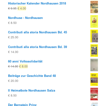
Historischer Kalender Nordhausen 2018
Il
Il
€
9.95
€
4.00
prezzo
prezzo
Nordhuse - Nordhausen
originale
attuale
€
8.50
era:
è:
€ 9.95
€ 4.00.
Contributi alla storia Nordhausen Bd. 45
€
25.00
Contributi alla storia Nordhausen Bd. 39
€
14.00
60 anni Volkssolidarität
Il
Il
€
14.80
€
8.00
prezzo
prezzo
Beiträge zur Geschichte Band 48
originale
attuale
€
20.00
era:
è:
€ 14.80
€ 8.00.
Il Heimatbote Nordhausen Salza
€
8.50
Der Bernstein Prinz