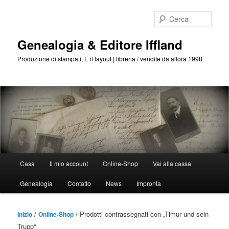
Passa
Passa
al
al
Cerca
contenuto
contenuto
principale
secondario
Genealogia & Editore Iffland
Produzione di stampati, E il layout | libreria / vendite da allora 1998
Menu
Casa
Il mio account
Online-Shop
Vai alla cassa
Principale
Genealogia
Contatto
News
Impronta
/
/ Prodotti contrassegnati con „Timur und sein
Inizio
Online-Shop
Trupp“