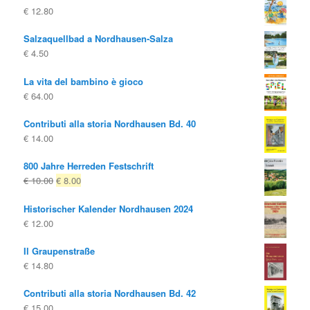
€
12.80
Salzaquellbad a Nordhausen-Salza
€
4.50
La vita del bambino è gioco
€
64.00
Contributi alla storia Nordhausen Bd. 40
€
14.00
800 Jahre Herreden Festschrift
Il
Il
€
10.00
€
8.00
prezzo
prezzo
Historischer Kalender Nordhausen 2024
originale
attuale
€
12.00
era:
è:
€ 10.00
€ 8.00.
Il Graupenstraße
€
14.80
Contributi alla storia Nordhausen Bd. 42
€
15.00