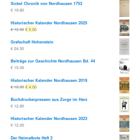
Sickel Chronik von Nordhausen 1753
€
19.80
Historischer Kalender Nordhausen 2025
Ursprünglicher
Aktueller
€
12.00
€
5.00
Preis
Preis
Grafschaft Hohenstein
war:
ist:
€
24.50
€ 12.00
€ 5.00.
Beiträge zur Geschichte Nordhausen Bd. 44
€
15.00
Historischer Kalender Nordhausen 2019
Ursprünglicher
Aktueller
€
10.00
€
4.00
Preis
Preis
Buchdruckerpressen aus Zorge im Harz
war:
ist:
€
12.80
€ 10.00
€ 4.00.
Historischer Kalender Nordhausen 2023
€
12.00
Der Heimatbote Heft 2