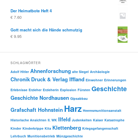
Der Heimatbote Heft 4
€
7.60
Gott macht sich die Hände schmutzig
€
9.95
SCHLAGWÖRTER
Ahnenforschung
Adolf Hitler
alte Siegel
Archäologie
Chronik
Druck & Verlag Iffland
Einwohner
Erinnerungen
Geschichte
Erlebnisse
Erzieher
Erzieherin
Explosion
Fürsten
Geschichte Nordhausen
Gipsabbau
Harz
Grafschaft Hohnstein
Heeresmunitionsanstalt
Ilfeld
Historische Ansichten
II. WK
Judenkeiten
Kaiser
Katastrophe
Klettenberg
Kinder
Kinderkrippe
Kita
Kriegsgefangenschaft
Lehrbuch
Munitionsbetrieb
Münzgeschichte