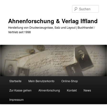
Zum
Zum
primären
sekundären
Such
Inhalt
Inhalt
springen
springen
Ahnenforschung & Verlag Iffland
Herstellung von Druckerzeugnisse, Satz und Layout | Buchhandel /
Vertrieb seit 1998
Hauptmenü
Startseite
Mein Benutzerkonto
Online-Shop
Zur Kasse gehen
Ahnenforschung
Kontakt
News
Impressum