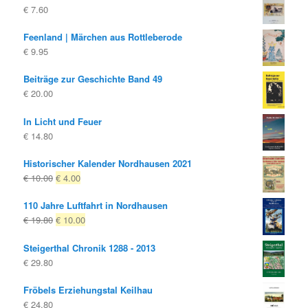
€
7.60
Feenland | Märchen aus Rottleberode
€
9.95
Beiträge zur Geschichte Band 49
€
20.00
In Licht und Feuer
€
14.80
Historischer Kalender Nordhausen 2021
Ursprünglicher
Aktueller
€
10.00
€
4.00
Preis
Preis
110 Jahre Luftfahrt in Nordhausen
war:
ist:
Ursprünglicher
Aktueller
€
19.80
€
10.00
€ 10.00
€ 4.00.
Preis
Preis
Steigerthal Chronik 1288 - 2013
war:
ist:
€
29.80
€ 19.80
€ 10.00.
Fröbels Erziehungstal Keilhau
€
24.80