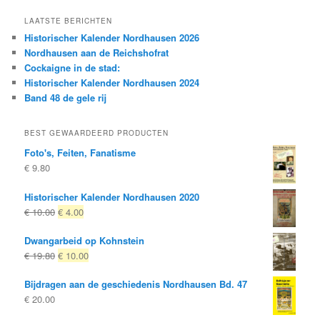
LAATSTE BERICHTEN
Historischer Kalender Nordhausen 2026
Nordhausen aan de Reichshofrat
Cockaigne in de stad:
Historischer Kalender Nordhausen 2024
Band 48 de gele rij
BEST GEWAARDEERD PRODUCTEN
Foto's, Feiten, Fanatisme
€
9.80
Historischer Kalender Nordhausen 2020
Oorspronkelijke
Huidige
€
10.00
€
4.00
prijs
prijs
Dwangarbeid op Kohnstein
was:
is:
Oorspronkelijke
Huidige
€
19.80
€
10.00
€ 10.00
€ 4.00.
prijs
prijs
Bijdragen aan de geschiedenis Nordhausen Bd. 47
was:
is:
€
20.00
€ 19.80
€ 10.00.