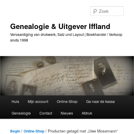
Ga
Ga
naar
naar
Zoek
de
secundaire
primaire
inhoud
Genealogie & Uitgever Iffland
inhoud
Vervaardiging van drukwerk, Satz und Layout | Boekhandel / Verkoop
sinds 1998
Hoofdmenu
Huis
Mijn account
Online-Shop
Ga naar de kassa
Genealogie
Contact
Nieuws
Afdruk
/
/ Producten getagd met „Uwe Mosemann“
Begin
Online-Shop