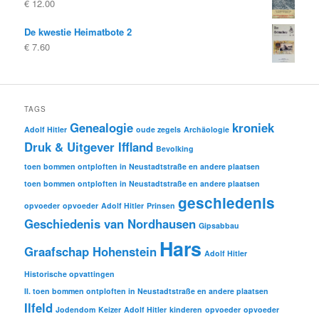
€
12.00
De kwestie Heimatbote 2
€
7.60
TAGS
Genealogie
kroniek
Adolf Hitler
oude zegels
Archäologie
Druk & Uitgever Iffland
Bevolking
toen bommen ontploften in Neustadtstraße en andere plaatsen
toen bommen ontploften in Neustadtstraße en andere plaatsen
geschiedenis
opvoeder
opvoeder
Adolf Hitler
Prinsen
Geschiedenis van Nordhausen
Gipsabbau
Hars
Graafschap Hohenstein
Adolf Hitler
Historische opvattingen
II. toen bommen ontploften in Neustadtstraße en andere plaatsen
Ilfeld
Jodendom
Keizer
Adolf Hitler
kinderen
opvoeder
opvoeder