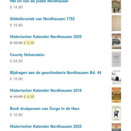
Het lot van de joden Nordhäuser
€
14.90
Sikkelkroniek van Nordhausen 1753
€
19.80
Historischer Kalender Nordhausen 2025
Oorspronkelijke
Huidige
€
12.00
€
5.00
prijs
prijs
County Hohenstein
was:
is:
€
24.50
€ 12.00
€ 5.00.
Bijdragen aan de geschiedenis Nordhausen Bd. 44
€
15.00
Historischer Kalender Nordhausen 2019
Oorspronkelijke
Huidige
€
10.00
€
4.00
prijs
prijs
Boek drukpersen van Zorge in de Harz
was:
is:
€
12.80
€ 10.00
€ 4.00.
Historischer Kalender Nordhausen 2023