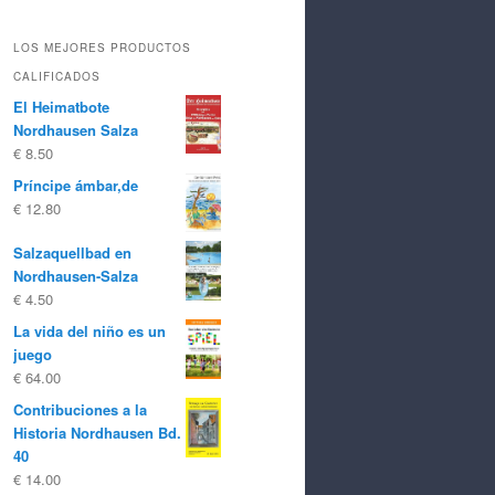
LOS MEJORES PRODUCTOS
CALIFICADOS
El Heimatbote
Nordhausen Salza
€
8.50
Príncipe ámbar,de
€
12.80
Salzaquellbad en
Nordhausen-Salza
€
4.50
La vida del niño es un
juego
€
64.00
Contribuciones a la
Historia Nordhausen Bd.
40
€
14.00