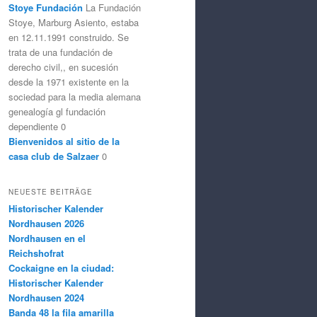
Stoye Fundación
La Fundación
Stoye, Marburg Asiento, estaba
en 12.11.1991 construido. Se
trata de una fundación de
derecho civil,, en sucesión
desde la 1971 existente en la
sociedad para la media alemana
genealogía gl fundación
dependiente 0
Bienvenidos al sitio de la
casa club de Salzaer
0
NEUESTE BEITRÄGE
Historischer Kalender
Nordhausen 2026
Nordhausen en el
Reichshofrat
Cockaigne en la ciudad:
Historischer Kalender
Nordhausen 2024
Banda 48 la fila amarilla