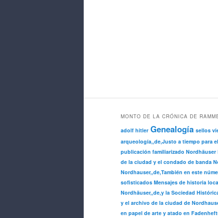
MONTO DE LA CRÓNICA DE RAMM
Genealogía
adolf hitler
sellos vi
arqueología,,de,Justo a tiempo para e
publicación familiarizado Nordhäuser 
de la ciudad y el condado de banda No
Nordhauser,,de,También en este núme
sofisticados Mensajes de historia loca
Nordhäuser,,de,y la Sociedad Históric
y el archivo de la ciudad de Nordhause
en papel de arte y atado en Fadenheft