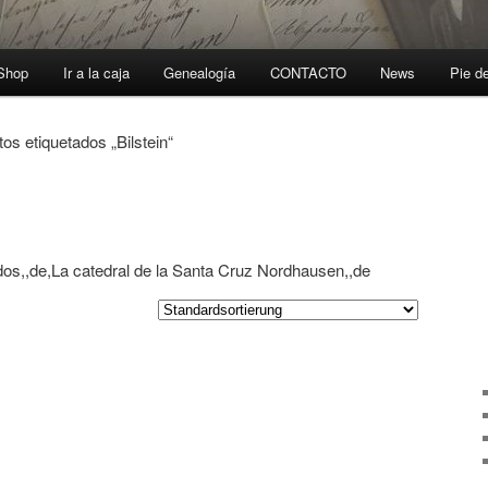
-Shop
Ir a la caja
Genealogía
CONTACTO
News
Pie d
os etiquetados „Bilstein“
dos,,de,La catedral de la Santa Cruz Nordhausen,,de