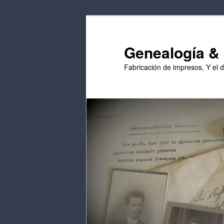
Saltar
Saltar
al
al
contenido
contenido
Genealogía & E
principal
secundario
Fabricación de impresos, Y el 