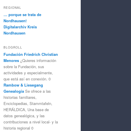
REGIONAL
… porque se trata de
Nordhausen!
Digitalarchiv Kreis
Nordhausen
BLOGROLL
Fundación Friedrich Christian
Menores
¿Quieres información
sobre la Fundación, sus
actividades y especialmente,
que está así en conexión. 0
Rambow & Liesegang
Genealogía
Se ofrece a las
historias familiares,
Enciclopedias, Stammtafeln,
HERÁLDICA, Una base de
datos genealógica, y las
contribuciones a nivel local- y la
historia regional 0