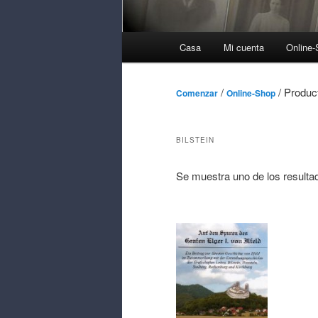
Menú
Casa
Mi cuenta
Online
Principal
/
/ Product
Comenzar
Online-Shop
BILSTEIN
Se muestra uno de los resulta