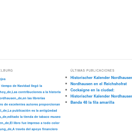
ELBURG
ÚLTIMAS PUBLICACIONES
Historischer Kalender Nordhause
ejos
Nordhausen en el Reichshofrat
l tiempo de Navidad llegó la
Cockaigne en la ciudad:
hoy,,de,Las contribuciones a la historia
Historischer Kalender Nordhause
rdhausen,,de,en las librerías
Banda 48 la fila amarilla
ro de excelentes autores proporcionan
l,,de,La publicación es la antigüedad
a,,de,editado la tienda de tabaco museo
n,,de,El libro fue impreso a todo color
ung,,de,A través del apoyo financiero