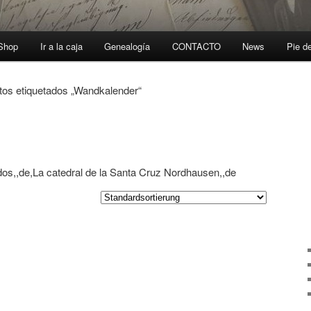
-Shop
Ir a la caja
Genealogía
CONTACTO
News
Pie d
os etiquetados „
Wandkalender
“
dos,,de,La catedral de la Santa Cruz Nordhausen,,de