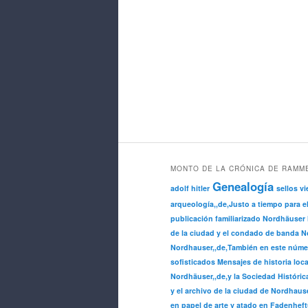
MONTO DE LA CRÓNICA DE RAMM
Genealogía
adolf hitler
sellos vi
arqueología,,de,Justo a tiempo para e
publicación familiarizado Nordhäuser 
de la ciudad y el condado de banda No
Nordhauser,,de,También en este núme
sofisticados Mensajes de historia loca
Nordhäuser,,de,y la Sociedad Históric
y el archivo de la ciudad de Nordhause
en papel de arte y atado en Fadenheft