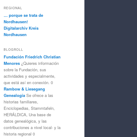
REGIONAL
… porque se trata de
Nordhausen!
Digitalarchiv Kreis
Nordhausen
BLOGROLL
Fundación Friedrich Christian
Menores
¿Quieres información
sobre la Fundación, sus
actividades y especialmente,
que está así en conexión. 0
Rambow & Liesegang
Genealogía
Se ofrece a las
historias familiares,
Enciclopedias, Stammtafeln,
HERÁLDICA, Una base de
datos genealógica, y las
contribuciones a nivel local- y la
historia regional 0