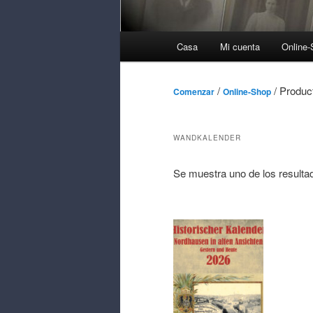
Menú
Casa
Mi cuenta
Online
Principal
/
/ Product
Comenzar
Online-Shop
WANDKALENDER
Se muestra uno de los resulta