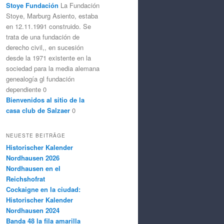
Stoye Fundación
La Fundación
Stoye, Marburg Asiento, estaba
en 12.11.1991 construido. Se
trata de una fundación de
derecho civil,, en sucesión
desde la 1971 existente en la
sociedad para la media alemana
genealogía gl fundación
dependiente 0
Bienvenidos al sitio de la
casa club de Salzaer
0
NEUESTE BEITRÄGE
Historischer Kalender
Nordhausen 2026
Nordhausen en el
Reichshofrat
Cockaigne en la ciudad:
Historischer Kalender
Nordhausen 2024
Banda 48 la fila amarilla