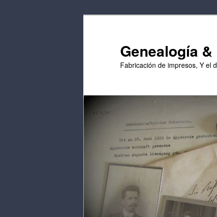
Saltar
Saltar
al
al
contenido
contenido
Genealogía & E
principal
secundario
Fabricación de impresos, Y el 