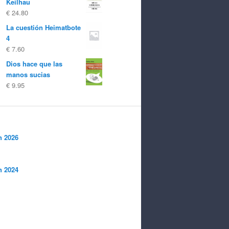
Keilhau
€
24.80
La cuestión Heimatbote
4
€
7.60
Dios hace que las
manos sucias
€
9.95
n 2026
n 2024