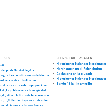
ELBURG
ÚLTIMAS PUBLICACIONES
Historischer Kalender Nordhause
ejos
Nordhausen en el Reichshofrat
l tiempo de Navidad llegó la
Cockaigne en la ciudad:
hoy,,de,Las contribuciones a la historia
Historischer Kalender Nordhause
rdhausen,,de,en las librerías
Banda 48 la fila amarilla
ro de excelentes autores proporcionan
l,,de,La publicación es la antigüedad
a,,de,editado la tienda de tabaco museo
n,,de,El libro fue impreso a todo color
ung,,de,A través del apoyo financiero