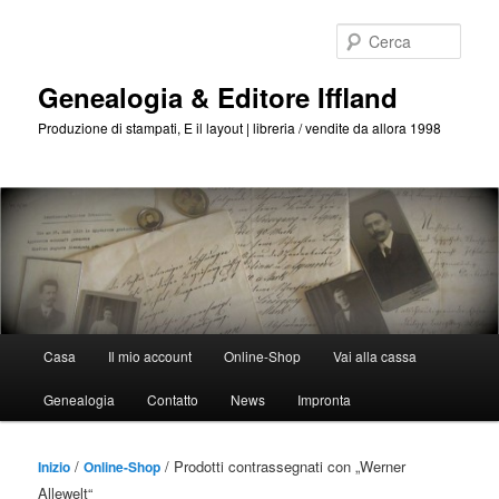
Passa
Passa
al
al
Cerca
contenuto
contenuto
principale
secondario
Genealogia & Editore Iffland
Produzione di stampati, E il layout | libreria / vendite da allora 1998
Menu
Casa
Il mio account
Online-Shop
Vai alla cassa
Principale
Genealogia
Contatto
News
Impronta
/
/ Prodotti contrassegnati con „Werner
Inizio
Online-Shop
Allewelt“