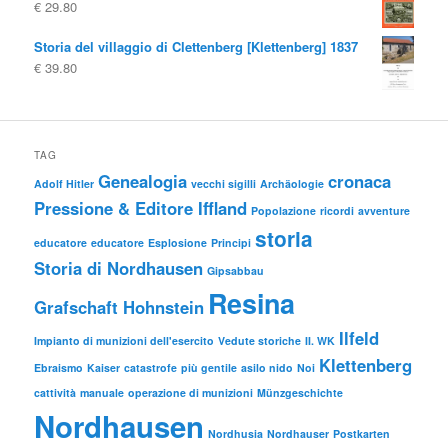
€
29.80
Storia del villaggio di Clettenberg [Klettenberg] 1837
€
39.80
TAG
Genealogia
cronaca
Adolf Hitler
vecchi sigilli
Archäologie
Pressione & Editore Iffland
Popolazione
ricordi
avventure
storia
educatore
educatore
Esplosione
Principi
Storia di Nordhausen
Gipsabbau
Resina
Grafschaft Hohnstein
Ilfeld
Impianto di munizioni dell'esercito
Vedute storiche
II. WK
Klettenberg
Ebraismo
Kaiser
catastrofe
più gentile
asilo nido
Noi
cattività
manuale
operazione di munizioni
Münzgeschichte
Nordhausen
Nordhusia
Nordhauser
Postkarten