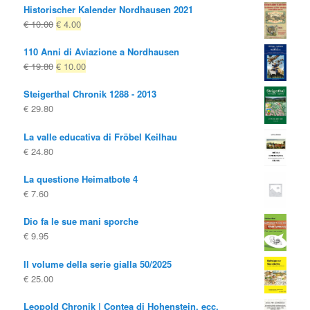
Historischer Kalender Nordhausen 2021
Il
Il
€
10.00
€
4.00
prezzo
prezzo
110 Anni di Aviazione a Nordhausen
originale
attuale
Il
Il
€
19.80
€
10.00
era:
è:
prezzo
prezzo
€ 10.00
€ 4.00.
Steigerthal Chronik 1288 - 2013
originale
attuale
€
29.80
era:
è:
€ 19.80
€ 10.00.
La valle educativa di Fröbel Keilhau
€
24.80
La questione Heimatbote 4
€
7.60
Dio fa le sue mani sporche
€
9.95
Il volume della serie gialla 50/2025
€
25.00
Leopold Chronik | Contea di Hohenstein, ecc.