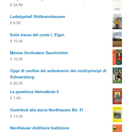
€
24.90
Ludwigshall Wolkramshausen
€
9.95
Sulle tracce del conte I, Elger.
€
10.00
Meines Großvaters Geschichten
€
10.00
Cippi di confine dei sottodomini dei conti/principi di
Schwarzburg
€
20.00
La questione Heimatbote 5
€
7.60
Contributi alla storia Nordhausen Bd. 41
€
14.00
Nordhäuser distilleria tradizione