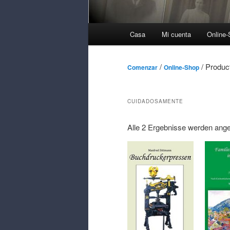
Menú
Casa
Mi cuenta
Online
Principal
/
/ Produc
Comenzar
Online-Shop
CUIDADOSAMENTE
Alle 2
Ergebnisse werden ange