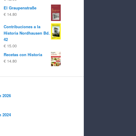
€ 10.00
€ 8.00.
El Graupenstraße
€
14.80
Contribuciones a la
Historia Nordhausen Bd.
42
€
15.00
Recetas con Historia
€
14.80
n 2026
n 2024