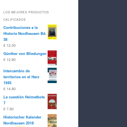
LOS MEJORES PRODUCTOS
CALIFICADOS
Contribuciones a la
Historia Nordhausen Bd.
38
€
12.00
Günther von Bliedungen
€
12.80
Intercambio de
territorios en el Harz
1945
€
14.80
La cuestión Heimatbote
7
€
7.60
Historischer Kalender
Nordhausen 2018