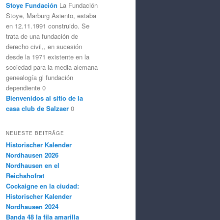
Stoye Fundación
La Fundación
Stoye, Marburg Asiento, estaba
en 12.11.1991 construido. Se
trata de una fundación de
derecho civil,, en sucesión
desde la 1971 existente en la
sociedad para la media alemana
genealogía gl fundación
dependiente 0
Bienvenidos al sitio de la
casa club de Salzaer
0
NEUESTE BEITRÄGE
Historischer Kalender
Nordhausen 2026
Nordhausen en el
Reichshofrat
Cockaigne en la ciudad:
Historischer Kalender
Nordhausen 2024
Banda 48 la fila amarilla