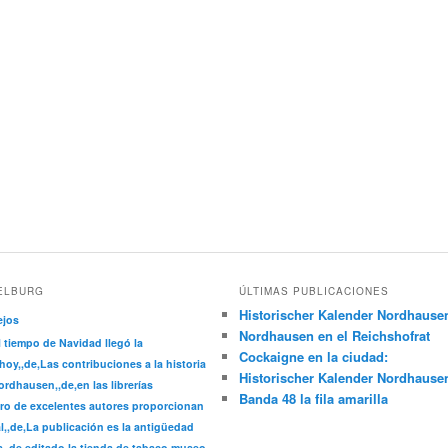
ELBURG
ÚLTIMAS PUBLICACIONES
Historischer Kalender Nordhause
ejos
Nordhausen en el Reichshofrat
l tiempo de Navidad llegó la
Cockaigne en la ciudad:
hoy,,de,Las contribuciones a la historia
Historischer Kalender Nordhause
rdhausen,,de,en las librerías
Banda 48 la fila amarilla
ro de excelentes autores proporcionan
l,,de,La publicación es la antigüedad
a,,de,editado la tienda de tabaco museo