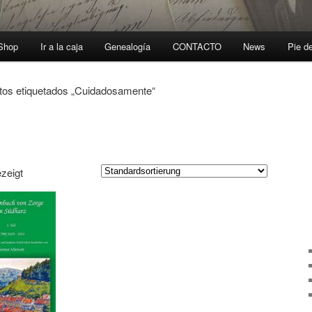
-Shop
Ir a la caja
Genealogía
CONTACTO
News
Pie d
tos etiquetados „Cuidadosamente“
zeigt