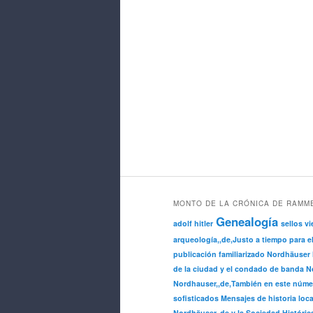
MONTO DE LA CRÓNICA DE RAMM
Genealogía
adolf hitler
sellos vi
arqueología,,de,Justo a tiempo para e
publicación familiarizado Nordhäuser 
de la ciudad y el condado de banda No
Nordhauser,,de,También en este núme
sofisticados Mensajes de historia loca
Nordhäuser,,de,y la Sociedad Históric