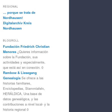
REGIONAL
… porque se trata de
Nordhausen!
Digitalarchiv Kreis
Nordhausen
BLOGROLL
Fundación Friedrich Christian
Menores
¿Quieres información
sobre la Fundación, sus
actividades y especialmente,
que está así en conexión. 0
Rambow & Liesegang
Genealogía
Se ofrece a las
historias familiares,
Enciclopedias, Stammtafeln,
HERÁLDICA, Una base de
datos genealógica, y las
contribuciones a nivel local- y la
historia regional 0