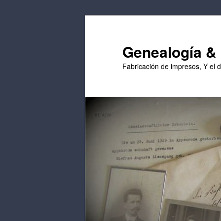
Saltar
Saltar
al
al
contenido
contenido
Genealogía & E
principal
secundario
Fabricación de impresos, Y el 