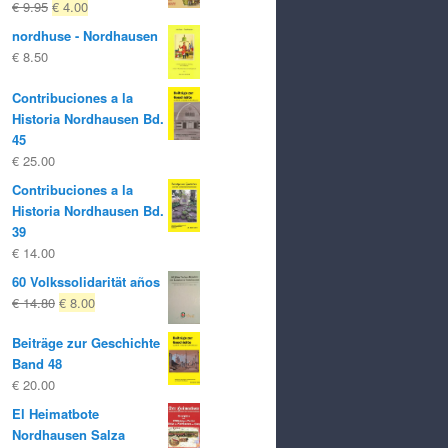
El
El
€
9.95
€
4.00
precio
precio
nordhuse - Nordhausen
original
actual
€
8.50
era:
es:
€ 9.95
€ 4.00.
Contribuciones a la
Historia Nordhausen Bd.
45
€
25.00
Contribuciones a la
Historia Nordhausen Bd.
39
€
14.00
60 Volkssolidarität años
El
El
€
14.80
€
8.00
precio
precio
Beiträge zur Geschichte
original
actual
Band 48
era:
es:
€
20.00
€ 14.80
€ 8.00.
El Heimatbote
Nordhausen Salza