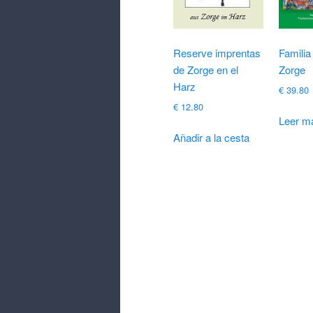
Reserve imprentas
Familia
de Zorge en el
Zorge
Harz
€
39.80
€
12.80
Leer m
Añadir a la cesta