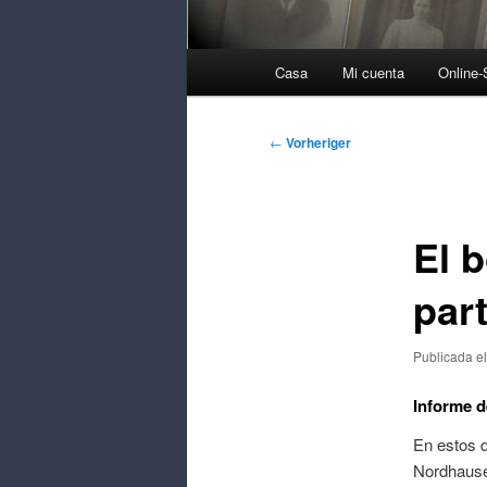
Menú
Casa
Mi cuenta
Online
Principal
Navegación
←
Vorheriger
de
contribución
El 
part
Publicada e
Informe d
En estos 
Nordhausen