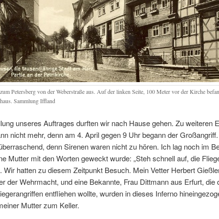
 zum Petersberg von der Weberstraße aus
.
Auf der linken Seite
, 100
Meter vor der Kirche befa
nhaus
.
Sammlung Iffland
llung unseres Auftrages durften wir nach Hause gehen
.
Zu weiteren 
nn nicht mehr
,
denn am
4.
April gegen
9
Uhr begann der Großangriff
 überraschend
,
denn Sirenen waren nicht zu hören
.
Ich lag noch im Be
ne Mutter mit den Worten geweckt wurde
:
„Steh schnell auf
,
die Flieg
.
Wir hatten zu diesem Zeitpunkt Besuch
.
Mein Vetter Herbert Gießle
zier der Wehrmacht
,
und eine Bekannte
,
Frau Dittmann aus Erfurt
,
die 
iegerangriffen entfliehen wollte
,
wurden in dieses Inferno hineingezog
 meiner Mutter zum Keller
.