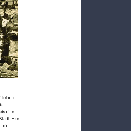
lief ich
ie
isleiter
Stadt
.
Hier
t die