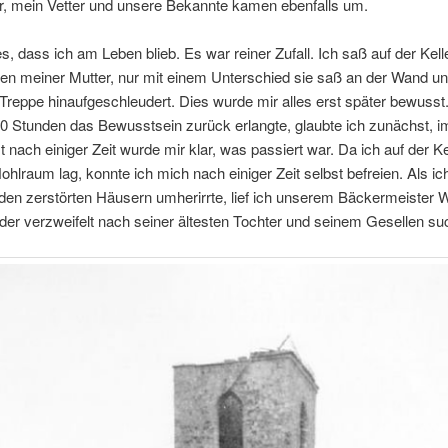
r
,
mein Vetter und unsere Bekannte kamen ebenfalls um
.
es
,
dass ich am Leben blieb
.
Es war reiner Zufall
.
Ich saß auf der Kell
en meiner Mutter
,
nur mit einem Unterschied sie saß an der Wand un
 Treppe hinaufgeschleudert
.
Dies wurde mir alles erst später bewusst
10
Stunden das Bewusstsein zurück erlangte
,
glaubte ich zunächst
,
i
t nach einiger Zeit wurde mir klar
,
was passiert war
.
Da ich auf der Ke
Hohlraum lag
,
konnte ich mich nach einiger Zeit selbst befreien
.
Als ic
den zerstörten Häusern umherirrte
,
lief ich unserem Bäckermeister 
der verzweifelt nach seiner ältesten Tochter und seinem Gesellen su