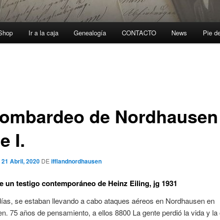
-Shop
Ir a la caja
Genealogía
CONTACTO
News
Pie d
bombardeo de Nordhausen
e I.
l
21 Abril, 2020
DE
ifflandnordhausen
e un testigo contemporáneo de Heinz Eiling, jg 1931
días, se estaban llevando a cabo ataques aéreos en Nordhausen en
. 75 años de pensamiento, a ellos 8800 La gente perdió la vida y la