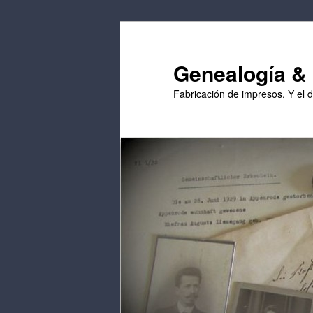
Saltar
al
contenido
Genealogía & E
principal
Fabricación de impresos, Y el 