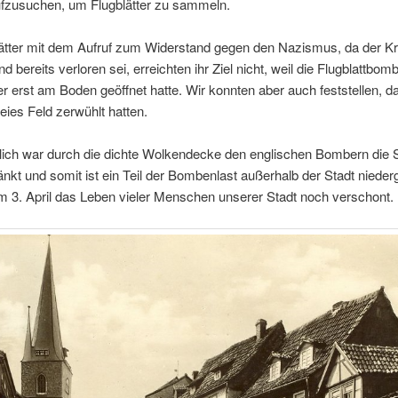
fzusuchen
,
um Flugblätter zu sammeln
.
lätter mit dem Aufruf zum Widerstand gegen den Nazismus
,
da der Kr
d bereits verloren sei
,
erreichten ihr Ziel nicht
,
weil die Flugblattbomb
r erst am Boden geöffnet hatte
.
Wir konnten aber auch feststellen
,
da
ies Feld zerwühlt hatten
.
lich war durch die dichte Wolkendecke den englischen Bombern die S
nkt und somit ist ein Teil der Bombenlast außerhalb der Stadt niede
am
3.
April das Leben vieler Menschen unserer Stadt noch verschont
.