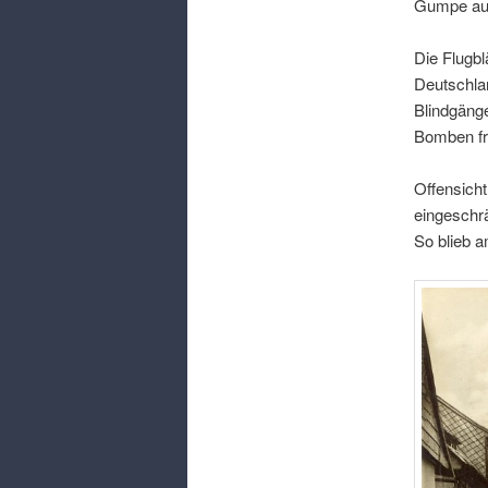
Gumpe au
Die Flugb
Deutschlan
Blindgänge
Bomben fre
Offensicht
eingeschrä
So blieb 