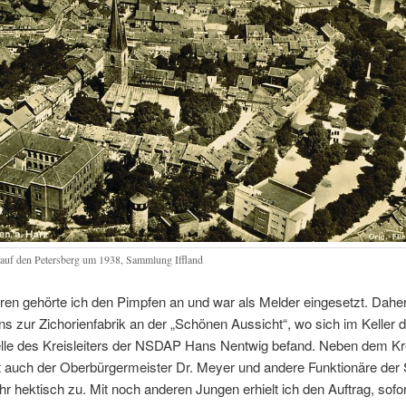
 auf den Petersberg um
1938,
Sammlung Iffland
ren gehörte ich den Pimpfen an und war als Melder eingesetzt
.
Daher 
ns zur Zichorienfabrik an der
„
Schönen Aussicht
“,
wo sich im Keller d
elle des Kreisleiters der NSDAP Hans Nentwig befand
.
Neben dem Kre
t auch der Oberbürgermeister Dr
.
Meyer und andere Funktionäre der 
hr hektisch zu
.
Mit noch anderen Jungen erhielt ich den Auftrag
,
sofor