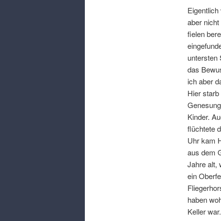
Eigentlich
aber nicht
fielen ber
eingefund
untersten 
das Bewus
ich aber 
Hier starb
Genesung
Kinder
.
Au
flüchtete
Uhr kam He
aus dem Ga
Jahre alt
,
ein Oberf
Fliegerho
haben wohl
Keller war