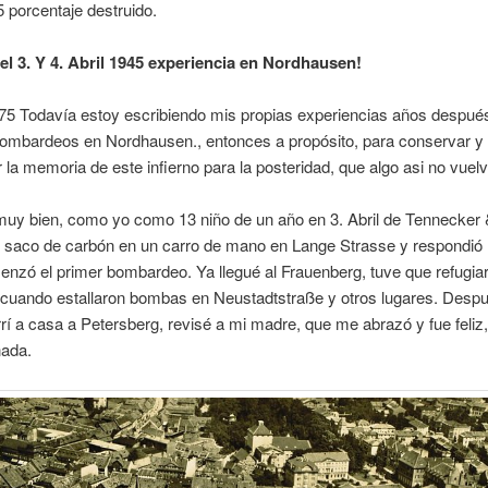
 porcentaje destruido.
el 3. Y 4. Abril 1945 experiencia en Nordhausen!
 75 Todavía estoy escribiendo mis propias experiencias años después
bombardeos en Nordhausen., entonces a propósito, para conservar y
la memoria de este infierno para la posteridad, que algo asi no vuelv
muy bien, como yo como 13 niño de un año en 3. Abril de Tennecke
n saco de carbón en un carro de mano en Lange Strasse y respondió
nzó el primer bombardeo. Ya llegué al Frauenberg, tuve que refugi
 cuando estallaron bombas en Neustadtstraße y otros lugares. Despu
rí a casa a Petersberg, revisé a mi madre, que me abrazó y fue feliz
ada.