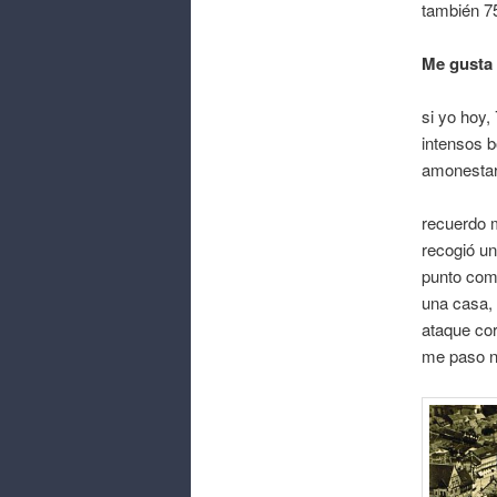
también 75
Me gusta 
si yo hoy,
intensos 
amonestar 
recuerdo 
recogió u
punto come
una casa,
ataque cor
me paso n