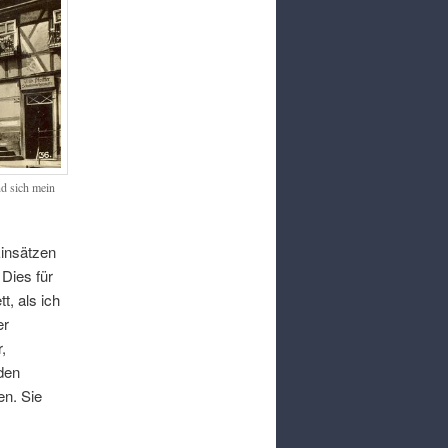
nd sich mein
Einsätzen
.
Dies für
tt
,
als ich
er
r
,
den
en
.
Sie