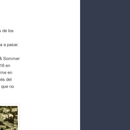
 de los
a a pasar.
r & Sommer
 16 en
arme en
és del
, que no