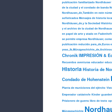
publicación familiarizado Nordhäuser 
de la ciudad y el condado de banda No
Nordhauser,,de,También en este núme
sofisticados Mensajes de historia loca
Nordhäuser,,de,y la Sociedad Históric
y el archivo de la ciudad de Nordhause
en papel de arte y atado en Fadenheft
se permite empresa Nordhäuser, como 
publicación reducido para,,de,Euros en
yeso,,lb,Münzgeschichte,,de,Archivos
Chronik
IMPRESIÓN & Edit
Recuerdos
aventuras
educador
educ
Historia
Historia de N
Condado de Hohenstein
Planta de municiones del ejército
Vist
Emperador
catástrofe
Kinder
guarder
Prisionero de guerra
libro de texto
op
Nordha
Münzgeschichte