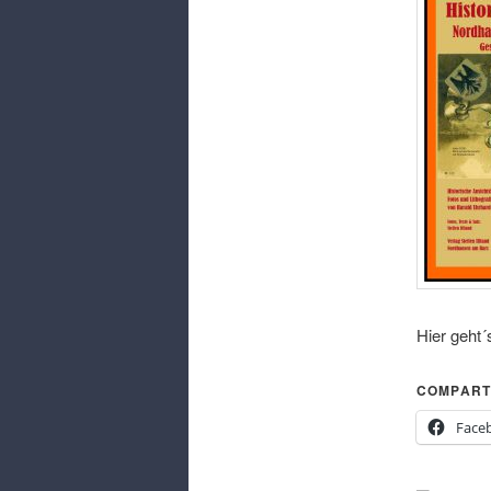
Hier geht´
COMPART
Face