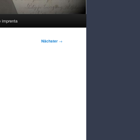
e imprenta
Nächster
→