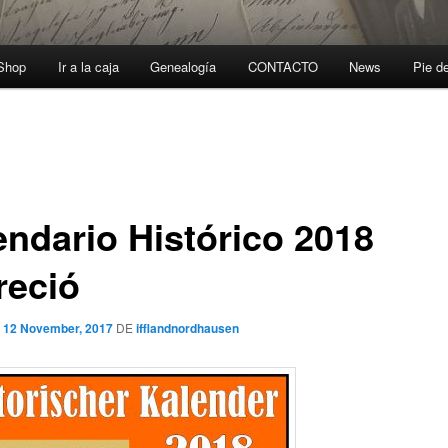
-Shop
Ir a la caja
Genealogía
CONTACTO
News
Pie d
endario Histórico 2018
reció
l
12 November, 2017
DE
ifflandnordhausen