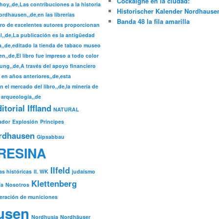
Cockaigne en la ciudad:
hoy,,de,Las contribuciones a la historia
Historischer Kalender Nordhause
rdhausen,,de,en las librerías
Banda 48 la fila amarilla
ro de excelentes autores proporcionan
l,,de,La publicación es la antigüedad
a,,de,editado la tienda de tabaco museo
n,,de,El libro fue impreso a todo color
ung,,de,A través del apoyo financiero
en años anteriores,,de,esta
 el mercado del libro,,de,la minería de
 arqueología,,de
orial Iffland
NATURAL
ador
Explosión
Príncipes
ordhausen
Gipsabbau
RESINA
Ilfeld
as históricas
II. WK
judaísmo
Klettenberg
ía
Nosotros
eración de municiones
usen
Nordhusia
Nordhäuser