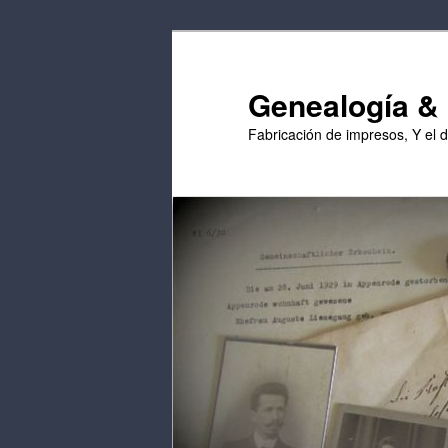
Saltar
al
contenido
Genealogía & E
principal
Fabricación de impresos, Y el 