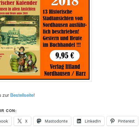
s zur
Bestellseite
!
IR CON:
book
X
Mastodonte
LinkedIn
Pinterest