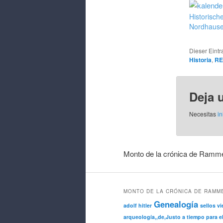
Historisch
Nordhaus
Dieser Eint
Historia
,
RE
Deja 
Necesitas
in
Monto de la crónica de Ramme
MONTO DE LA CRÓNICA DE RAMM
Genealogía
adolf hitler
sellos vi
arqueología,,de,Justo a tiempo para e