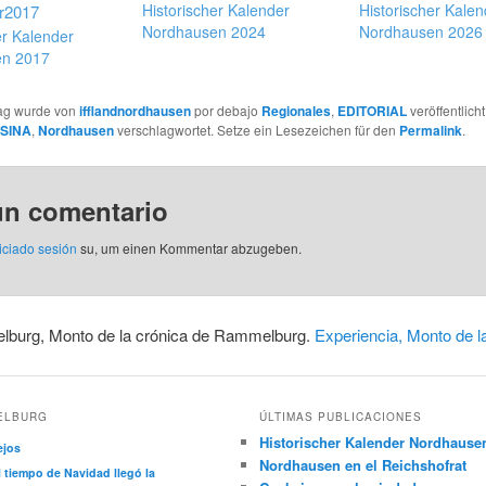
Historischer Kalender
Historischer Kalen
Nordhausen 2024
Nordhausen 2026
er Kalender
en 2017
rag wurde von
ifflandnordhausen
por debajo
Regionales
,
EDITORIAL
veröffentlich
SINA
,
Nordhausen
verschlagwortet
.
Setze ein Lesezeichen für den
Permalink
.
un comentario
iciado sesión
su,
um einen Kommentar abzugeben
.
lburg, Monto de la crónica de Rammelburg.
Experiencia, Monto de 
ELBURG
ÚLTIMAS PUBLICACIONES
Historischer Kalender Nordhause
ejos
Nordhausen en el Reichshofrat
l tiempo de Navidad llegó la