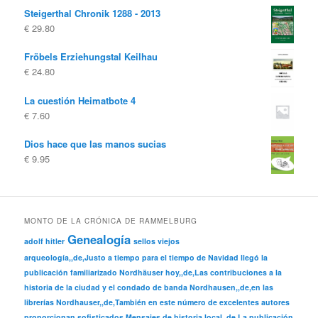
Steigerthal Chronik 1288 - 2013
original
actual
€
29.80
era:
es:
€ 19.80
€ 10.00.
Fröbels Erziehungstal Keilhau
€
24.80
La cuestión Heimatbote 4
€
7.60
Dios hace que las manos sucias
€
9.95
MONTO DE LA CRÓNICA DE RAMMELBURG
Genealogía
adolf hitler
sellos viejos
arqueología,,de,Justo a tiempo para el tiempo de Navidad llegó la
publicación familiarizado Nordhäuser hoy,,de,Las contribuciones a la
historia de la ciudad y el condado de banda Nordhausen,,de,en las
librerías Nordhauser,,de,También en este número de excelentes autores
proporcionan sofisticados Mensajes de historia local,,de,La publicación