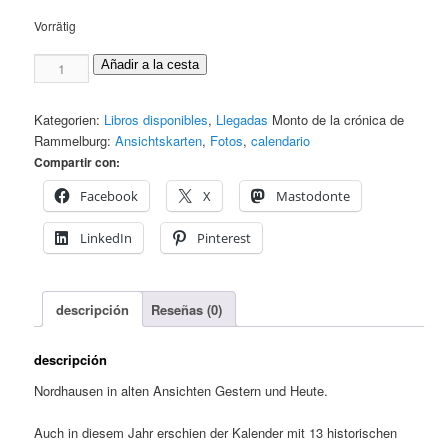
Vorrätig
Historischer
Añadir a la cesta
Kalender
Nordhausen
Kategorien:
Libros disponibles
,
Llegadas
Monto de la crónica de
2025
Rammelburg:
Ansichtskarten
,
Fotos
,
calendario
Menge
Compartir con:
Facebook
X
Mastodonte
LinkedIn
Pinterest
descripción
Reseñas (0)
descripción
Nordhausen in alten Ansichten Gestern und Heute
.
Auch in diesem Jahr erschien der Kalender mit
13
historischen