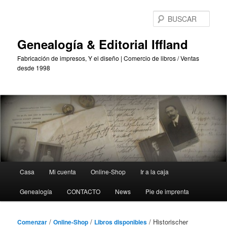
Saltar
al
BUS
contenido
principal
Genealogía & Editorial Iffland
Fabricación de impresos, Y el diseño | Comercio de libros / Ventas
desde 1998
Menú
Casa
Mi cuenta
Online-Shop
Ir a la caja
Principal
Genealogía
CONTACTO
News
Pie de imprenta
/
/
/ Historischer
Comenzar
Online-Shop
Libros disponibles