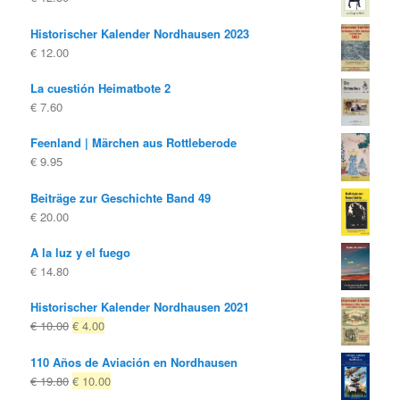
€ 10.00
€ 4.00.
Historischer Kalender Nordhausen 2023
€
12.00
La cuestión Heimatbote 2
€
7.60
Feenland | Märchen aus Rottleberode
€
9.95
Beiträge zur Geschichte Band 49
€
20.00
A la luz y el fuego
€
14.80
Historischer Kalender Nordhausen 2021
El
El
€
10.00
€
4.00
precio
precio
110 Años de Aviación en Nordhausen
original
actual
El
El
€
19.80
€
10.00
era:
es:
precio
precio
€ 10.00
€ 4.00.