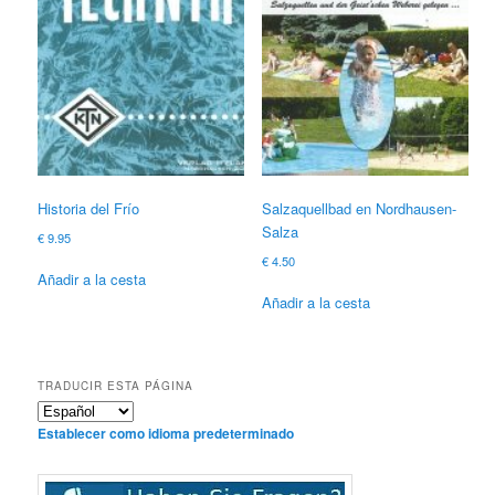
Historia del Frío
Salzaquellbad en Nordhausen-
Salza
€
9.95
€
4.50
Añadir a la cesta
Añadir a la cesta
TRADUCIR ESTA PÁGINA
Establecer como idioma predeterminado