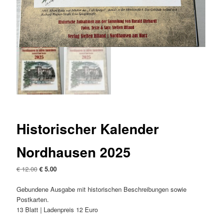
Historischer Kalender
Nordhausen 2025
El
El
€
12.00
€
5.00
precio
precio
original
actual
Gebundene Ausgabe mit historischen Beschreibungen sowie
era:
es:
Postkarten
.
€ 12.00
€ 5.00.
13
Blatt
|
Ladenpreis
12 Euro