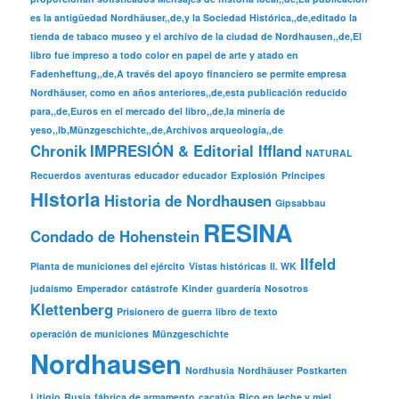
es la antigüedad Nordhäuser,,de,y la Sociedad Histórica,,de,editado la
tienda de tabaco museo y el archivo de la ciudad de Nordhausen,,de,El
libro fue impreso a todo color en papel de arte y atado en
Fadenheftung,,de,A través del apoyo financiero se permite empresa
Nordhäuser, como en años anteriores,,de,esta publicación reducido
para,,de,Euros en el mercado del libro,,de,la minería de
yeso,,lb,Münzgeschichte,,de,Archivos arqueología,,de
Chronik
IMPRESIÓN & Editorial Iffland
NATURAL
Recuerdos
aventuras
educador
educador
Explosión
Príncipes
Historia
Historia de Nordhausen
Gipsabbau
RESINA
Condado de Hohenstein
Ilfeld
Planta de municiones del ejército
Vistas históricas
II. WK
judaísmo
Emperador
catástrofe
Kinder
guardería
Nosotros
Klettenberg
Prisionero de guerra
libro de texto
operación de municiones
Münzgeschichte
Nordhausen
Nordhusia
Nordhäuser
Postkarten
Litigio
Rusia
fábrica de armamento
cacatúa
Rico en leche y miel.