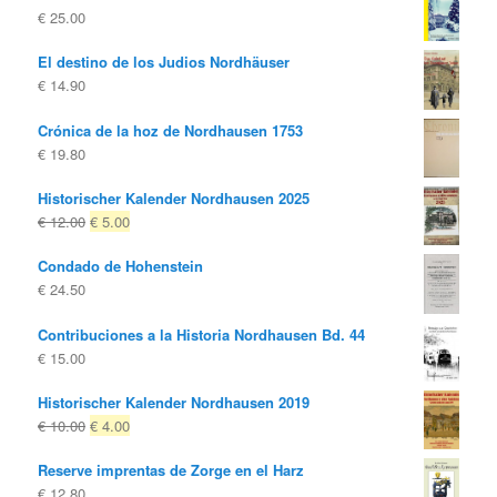
€
25.00
El destino de los Judios Nordhäuser
€
14.90
Crónica de la hoz de Nordhausen 1753
€
19.80
Historischer Kalender Nordhausen 2025
El
El
€
12.00
€
5.00
precio
precio
Condado de Hohenstein
original
actual
€
24.50
era:
es:
€ 12.00
€ 5.00.
Contribuciones a la Historia Nordhausen Bd. 44
€
15.00
Historischer Kalender Nordhausen 2019
El
El
€
10.00
€
4.00
precio
precio
Reserve imprentas de Zorge en el Harz
original
actual
€
12.80
era:
es: