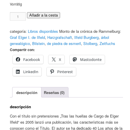
Vorrätig
Tras
Añadir a la cesta
las
huellas
categoría:
Libros disponibles
Monto de la crónica de Rammelburg:
del
Graf Elger I. de Ilfeld
,
Harzgrafschaft
,
Ilfeld Burgberg
,
árbol
Conde
genealógico
,
Bilstein
,
de piedra de esmeril
,
Stolberg
,
Zeitfuchs
I,
Compartir con:
Elger.
Menge
Facebook
X
Mastodonte
LinkedIn
Pinterest
descripción
Reseñas (0)
descripción
Con el título sin pretensiones „Tras las huellas de Cargo de Elger
Ilfeld“ es 2005 lanzó una publicación, las características más se
conocen como el Título. El autor se ha dedicado 40 Los años de la