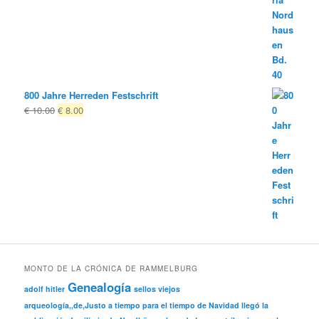
800 Jahre Herreden Festschrift
El
El
€
10.00
€
8.00
precio
precio
original
actual
era:
es:
€ 10.00
€ 8.00.
MONTO DE LA CRÓNICA DE RAMMELBURG
Genealogía
adolf hitler
sellos viejos
arqueología,,de,Justo a tiempo para el tiempo de Navidad llegó la