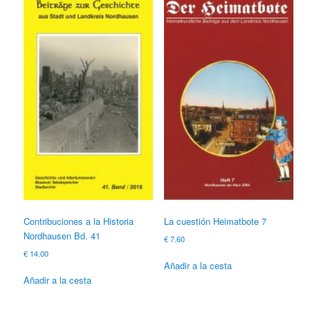
Niedergebra
Geschichtliches aus der
Region des "Alten
Stolbergs" Los
antepasados ​​de los
Condes de Hohenstein
Contribuciones a la Historia
La cuestión Heimatbote 7
Nordhausen Bd. 41
€
7.60
€
14.00
Añadir a la cesta
Añadir a la cesta