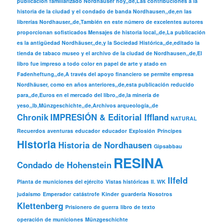
publicación familiarizado Nordhäuser hoy,,de,Las contribuciones a la
historia de la ciudad y el condado de banda Nordhausen,,de,en las
librerías Nordhauser,,de,También en este número de excelentes autores
proporcionan sofisticados Mensajes de historia local,,de,La publicación
es la antigüedad Nordhäuser,,de,y la Sociedad Histórica,,de,editado la
tienda de tabaco museo y el archivo de la ciudad de Nordhausen,,de,El
libro fue impreso a todo color en papel de arte y atado en
Fadenheftung,,de,A través del apoyo financiero se permite empresa
Nordhäuser, como en años anteriores,,de,esta publicación reducido
para,,de,Euros en el mercado del libro,,de,la minería de
yeso,,lb,Münzgeschichte,,de,Archivos arqueología,,de
Chronik
IMPRESIÓN & Editorial Iffland
NATURAL
Recuerdos
aventuras
educador
educador
Explosión
Príncipes
Historia
Historia de Nordhausen
Gipsabbau
RESINA
Condado de Hohenstein
Ilfeld
Planta de municiones del ejército
Vistas históricas
II. WK
judaísmo
Emperador
catástrofe
Kinder
guardería
Nosotros
Klettenberg
Prisionero de guerra
libro de texto
operación de municiones
Münzgeschichte