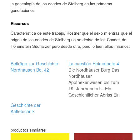
la genealogía de los condes de Stolberg en las primeras
generaciones
Recursos
Característica de este trabajo, Kostner que el sexo mientras que el
origen de los condes de Stolberg no se deriva de los Condes de
Hohenstein Südharzer pero desde otro, pero lo leen ellos mismos.
Beiträge zur Geschichte
La cuestión Heimatbote 4
Nordhausen Bd. 42
Die Nordhäuser Burg Das
Nordhäuser
Apothekenwesen bis zum
19. Jahrhundert – Ein
Geschichtlicher Abriss Ein
Erinnerungsblatt an den
Geschichte der
Maler Hans Looschen Die
Kältetechnik
Geschichte der Mühlen in
Salza im Zusammenhang
mit der
productos similares
Kupferschmelzhütte Der
Blaue Hof von