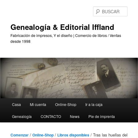
Saltar
al
BUS
contenido
principal
Genealogía & Editorial Iffland
Fabricación de impresos, Y el diseño | Comercio de libros / Ventas
desde 1998
Menú
Casa
Mi cuenta
Online-Shop
Ir a la caja
Principal
Genealogía
CONTACTO
News
Pie de imprenta
/
/
/ Tras las huellas del
Comenzar
Online-Shop
Libros disponibles