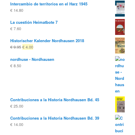
Intercambio de territorios en el Harz 1945
€
14.80
La cuestión Heimatbote 7
€
7.60
Historischer Kalender Nordhausen 2018
El
El
€
9.95
€
4.00
precio
precio
nordhuse - Nordhausen
original
actual
€
8.50
era:
es:
€ 9.95
€ 4.00.
Contribuciones a la Historia Nordhausen Bd. 45
€
25.00
Contribuciones a la Historia Nordhausen Bd. 39
€
14.00