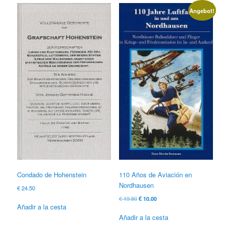
Angebot!
Condado de Hohenstein
110 Años de Aviación en
Nordhausen
€
24.50
El
El
€
19.80
€
10.00
Añadir a la cesta
precio
precio
original
actual
Añadir a la cesta
era:
es: