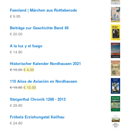
Feenland | Märchen aus Rottleberode
€
9.95
Beiträge zur Geschichte Band 49
€
20.00
A la luz y el fuego
€
14.80
Historischer Kalender Nordhausen 2021
El
El
€
10.00
€
4.00
precio
precio
110 Años de Aviación en Nordhausen
original
actual
El
El
€
19.80
€
10.00
era:
es:
precio
precio
€ 10.00
€ 4.00.
Steigerthal Chronik 1288 - 2013
original
actual
€
29.80
era:
es:
€ 19.80
€ 10.00.
Fröbels Erziehungstal Keilhau
€
24.80