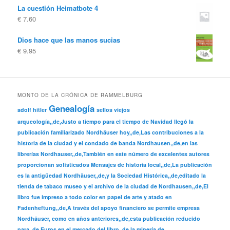
La cuestión Heimatbote 4
€
7.60
Dios hace que las manos sucias
€
9.95
MONTO DE LA CRÓNICA DE RAMMELBURG
Genealogía
adolf hitler
sellos viejos
arqueología,,de,Justo a tiempo para el tiempo de Navidad llegó la
publicación familiarizado Nordhäuser hoy,,de,Las contribuciones a la
historia de la ciudad y el condado de banda Nordhausen,,de,en las
librerías Nordhauser,,de,También en este número de excelentes autores
proporcionan sofisticados Mensajes de historia local,,de,La publicación
es la antigüedad Nordhäuser,,de,y la Sociedad Histórica,,de,editado la
tienda de tabaco museo y el archivo de la ciudad de Nordhausen,,de,El
libro fue impreso a todo color en papel de arte y atado en
Fadenheftung,,de,A través del apoyo financiero se permite empresa
Nordhäuser, como en años anteriores,,de,esta publicación reducido
para,,de,Euros en el mercado del libro,,de,la minería de