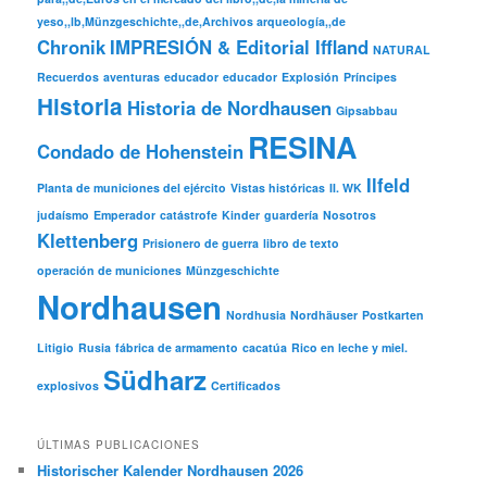
yeso,,lb,Münzgeschichte,,de,Archivos arqueología,,de
Chronik
IMPRESIÓN & Editorial Iffland
NATURAL
Recuerdos
aventuras
educador
educador
Explosión
Príncipes
Historia
Historia de Nordhausen
Gipsabbau
RESINA
Condado de Hohenstein
Ilfeld
Planta de municiones del ejército
Vistas históricas
II. WK
judaísmo
Emperador
catástrofe
Kinder
guardería
Nosotros
Klettenberg
Prisionero de guerra
libro de texto
operación de municiones
Münzgeschichte
Nordhausen
Nordhusia
Nordhäuser
Postkarten
Litigio
Rusia
fábrica de armamento
cacatúa
Rico en leche y miel.
Südharz
explosivos
Certificados
ÚLTIMAS PUBLICACIONES
Historischer Kalender Nordhausen 2026