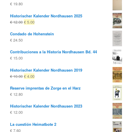
€
19.80
Historischer Kalender Nordhausen 2025
El
El
€
12.00
€
5.00
precio
precio
Condado de Hohenstein
original
actual
€
24.50
era:
es:
€ 12.00
€ 5.00.
Contribuciones a la Historia Nordhausen Bd. 44
€
15.00
Historischer Kalender Nordhausen 2019
El
El
€
10.00
€
4.00
precio
precio
Reserve imprentas de Zorge en el Harz
original
actual
€
12.80
era:
es:
€ 10.00
€ 4.00.
Historischer Kalender Nordhausen 2023
€
12.00
La cuestión Heimatbote 2
€
7.60