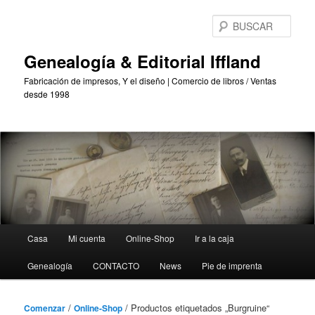
Saltar
Saltar
al
al
BUS
contenido
contenido
principal
secundario
Genealogía & Editorial Iffland
Fabricación de impresos, Y el diseño | Comercio de libros / Ventas
desde 1998
Menú
Casa
Mi cuenta
Online-Shop
Ir a la caja
Principal
Genealogía
CONTACTO
News
Pie de imprenta
/
/ Productos etiquetados „Burgruine“
Comenzar
Online-Shop