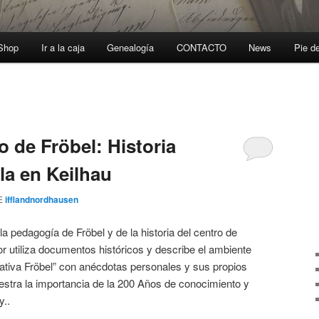
-Shop
Ir a la caja
Genealogía
CONTACTO
News
Pie d
o de Fröbel: Historia
la en Keilhau
E
ifflandnordhausen
 la pedagogía de Fröbel y de la historia del centro de
or utiliza documentos históricos y describe el ambiente
ucativa Fröbel” con anécdotas personales y sus propios
estra la importancia de la 200 Años de conocimiento y
y..