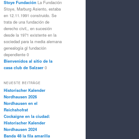
Stoye Fundación
La Fundación
Stoye, Marburg Asiento, estaba
en 12.11.1991 construido. Se
trata de una fundación de
derecho civil,, en sucesión
desde la 1971 existente en la
sociedad para la media alemana
genealogía gl fundación
dependiente 0
Bienvenidos al sitio de la
casa club de Salzaer
0
NEUESTE BEITRÄGE
Historischer Kalender
Nordhausen 2026
Nordhausen en el
Reichshofrat
Cockaigne en la ciudad:
Historischer Kalender
Nordhausen 2024
Banda 48 la fila amarilla