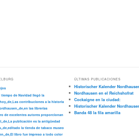
ELBURG
ÚLTIMAS PUBLICACIONES
Historischer Kalender Nordhause
ejos
Nordhausen en el Reichshofrat
l tiempo de Navidad llegó la
Cockaigne en la ciudad:
hoy,,de,Las contribuciones a la historia
Historischer Kalender Nordhause
rdhausen,,de,en las librerías
Banda 48 la fila amarilla
ro de excelentes autores proporcionan
l,,de,La publicación es la antigüedad
a,,de,editado la tienda de tabaco museo
n,,de,El libro fue impreso a todo color