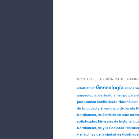
MONTO DE LA CRÓNICA DE RAMM
Genealogía
adolf hitler
sellos vi
arqueología,,de,Justo a tiempo para e
publicación familiarizado Nordhäuser 
de la ciudad y el condado de banda No
Nordhauser,,de,También en este núme
sofisticados Mensajes de historia loca
Nordhäuser,,de,y la Sociedad Históric
y el archivo de la ciudad de Nordhause