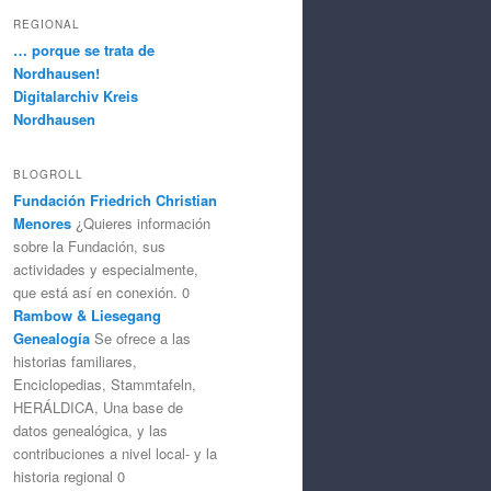
REGIONAL
… porque se trata de
Nordhausen!
Digitalarchiv Kreis
Nordhausen
BLOGROLL
Fundación Friedrich Christian
Menores
¿Quieres información
sobre la Fundación, sus
actividades y especialmente,
que está así en conexión. 0
Rambow & Liesegang
Genealogía
Se ofrece a las
historias familiares,
Enciclopedias, Stammtafeln,
HERÁLDICA, Una base de
datos genealógica, y las
contribuciones a nivel local- y la
historia regional 0