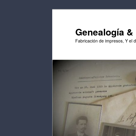
Saltar
Saltar
al
al
contenido
contenido
Genealogía & E
principal
secundario
Fabricación de impresos, Y el 