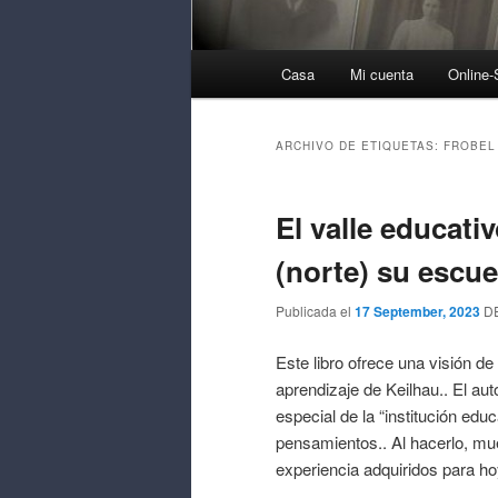
Menú
Casa
Mi cuenta
Online
Principal
ARCHIVO DE ETIQUETAS:
FROBEL
El valle educativ
(norte) su escue
Publicada el
17 September, 2023
D
Este libro ofrece una visión de
aprendizaje de Keilhau.. El aut
especial de la “institución ed
pensamientos.. Al hacerlo, mu
experiencia adquiridos para ho