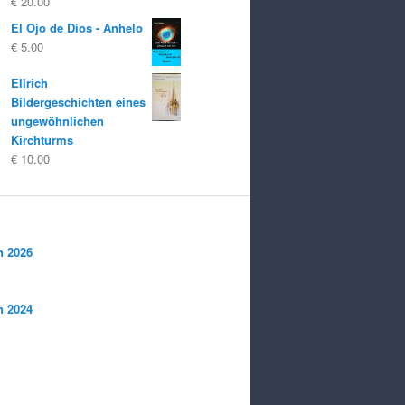
€
20.00
El Ojo de Dios - Anhelo
€
5.00
Ellrich
Bildergeschichten eines
ungewöhnlichen
Kirchturms
€
10.00
n 2026
n 2024