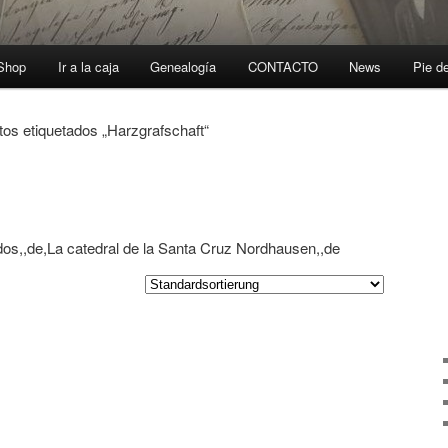
-Shop
Ir a la caja
Genealogía
CONTACTO
News
Pie d
tos etiquetados „Harzgrafschaft“
dos,,de,La catedral de la Santa Cruz Nordhausen,,de