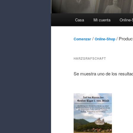
Menú
Casa
Mi cuenta
Online
Principal
/
/ Produc
Comenzar
Online-Shop
HARZGRAFSCHAFT
Se muestra uno de los resulta