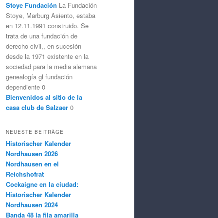
Stoye Fundación
La Fundación
Stoye, Marburg Asiento, estaba
en 12.11.1991 construido. Se
trata de una fundación de
derecho civil,, en sucesión
desde la 1971 existente en la
sociedad para la media alemana
genealogía gl fundación
dependiente 0
Bienvenidos al sitio de la
casa club de Salzaer
0
NEUESTE BEITRÄGE
Historischer Kalender
Nordhausen 2026
Nordhausen en el
Reichshofrat
Cockaigne en la ciudad:
Historischer Kalender
Nordhausen 2024
Banda 48 la fila amarilla