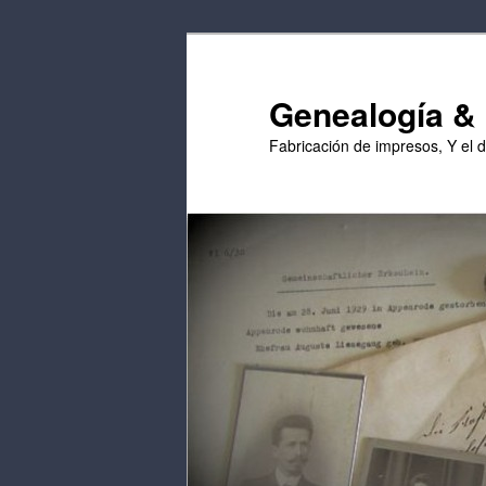
Saltar
Saltar
al
al
contenido
contenido
Genealogía & E
principal
secundario
Fabricación de impresos, Y el 