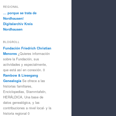
REGIONAL
… porque se trata de
Nordhausen!
Digitalarchiv Kreis
Nordhausen
BLOGROLL
Fundación Friedrich Christian
Menores
¿Quieres información
sobre la Fundación, sus
actividades y especialmente,
que está así en conexión. 0
Rambow & Liesegang
Genealogía
Se ofrece a las
historias familiares,
Enciclopedias, Stammtafeln,
HERÁLDICA, Una base de
datos genealógica, y las
contribuciones a nivel local- y la
historia regional 0