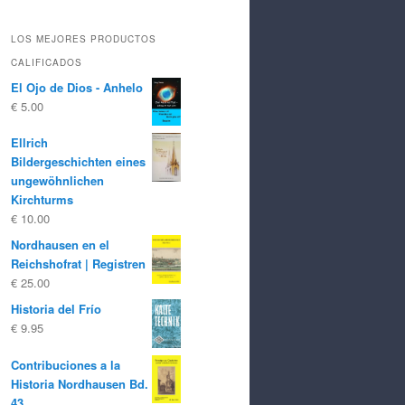
LOS MEJORES PRODUCTOS
CALIFICADOS
El Ojo de Dios - Anhelo
€
5.00
Ellrich
Bildergeschichten eines
ungewöhnlichen
Kirchturms
€
10.00
Nordhausen en el
Reichshofrat | Registren
€
25.00
Historia del Frío
€
9.95
Contribuciones a la
Historia Nordhausen Bd.
43