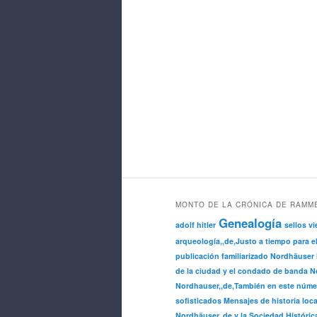
MONTO DE LA CRÓNICA DE RAMM
Genealogía
adolf hitler
sellos vi
arqueología,,de,Justo a tiempo para e
publicación familiarizado Nordhäuser 
de la ciudad y el condado de banda No
Nordhauser,,de,También en este núme
sofisticados Mensajes de historia loca
Nordhäuser,,de,y la Sociedad Históric