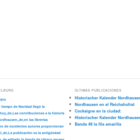
ELBURG
ÚLTIMAS PUBLICACIONES
Historischer Kalender Nordhause
ejos
Nordhausen en el Reichshofrat
l tiempo de Navidad llegó la
Cockaigne en la ciudad:
hoy,,de,Las contribuciones a la historia
Historischer Kalender Nordhause
rdhausen,,de,en las librerías
Banda 48 la fila amarilla
ro de excelentes autores proporcionan
l,,de,La publicación es la antigüedad
a,,de,editado la tienda de tabaco museo