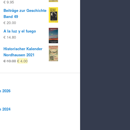
€
9.95
Beiträge zur Geschichte
Band 49
€
20.00
A la luz y el fuego
€
14.80
Historischer Kalender
Nordhausen 2021
El
El
€
10.00
€
4.00
precio
precio
original
actual
era:
es:
€ 10.00
€ 4.00.
n 2026
n 2024