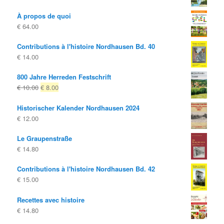
À propos de quoi
€
64.00
Contributions à l'histoire Nordhausen Bd. 40
€
14.00
800 Jahre Herreden Festschrift
Le
Le
€
10.00
€
8.00
prix
prix
Historischer Kalender Nordhausen 2024
d'origine
actuel
€
12.00
était:
est:
€ 10.00
€ 8.00.
Le Graupenstraße
€
14.80
Contributions à l'histoire Nordhausen Bd. 42
€
15.00
Recettes avec histoire
€
14.80