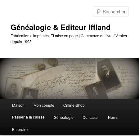
Passer
au
Reche
contenu
principal
Généalogie & Editeur Iffland
Fabrication d'imprimés, Et mise en page | Commerce du livre / Ventes
depuis 1998
Menu
Maison
Mon compte
Online-Shop
principal
Passer à la caisse
Généalogie
Contacter
News
Empreinte