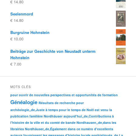
€
14.80
était:
est:
€ 25.00
€ 20.00.
Seelenmord
€
14.80
Burgruine Hohnstein
€
10.00
Beiträge zur Geschichte von Neustadt unterm
Hohnstein
€
7.00
MOTS CLÉS
pour ouvrir de nouvelles perspectives et opportunités de formation
Généalogie
Résultats de recherche pour
archéologie,,de,Juste à temps pour le temps de Noël est venu la
publication familière Nordhäuser aujourd'hui,,de,Contributions à
l'histoire de la ville et du comté de bande Nordhausen,,de,dans les
librairies Nordhäuser,,de,Également dans ce numéro d'excellents
auteurs fournissent les messages d'histoire locale sophistiqués,,de,La