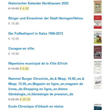
Historischer Kalender Nordhausen 2022
Le
Le
€
10.00
€
4.00
prix
prix
Bürger und Einwohner der Stadt Heringen/Helme
d'origine
actuel
€
19.80
était:
est:
€ 10.00
€ 4.00.
Der Fußballsport in Salza 1906-2013
€
10.00
Cocagne en ville:
€
19.90
Répertoire municipal de la Ville Ellrich
Le
Le
€
14.80
€
9.80
prix
prix
Rammel Burger Chronicle,,de,& Nbsp; 19.90,,en,&
d'origine
actuel
Nbsp; 15.00,,en,Magasin en ligne,,en,magasin de
était:
est:
livres,,de,Shopping en ligne,,en,thème
€ 14.80
€ 9.80.
Généalogie,,nl,Généalogie de pression,,de
Le
Le
€
25.00
€
20.00
prix
prix
Ecole Chronique d'Urbach en résine
d'origine
actuel