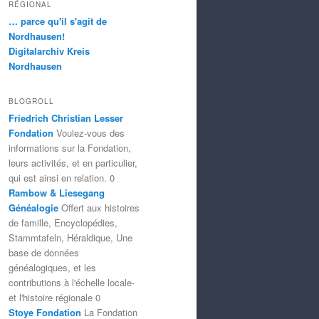
RÉGIONAL
… parce qu'il s'agit de
Nordhausen!
Digitalarchiv Kreis
Nordhausen
BLOGROLL
Friedrich Christian Lesser
Fondation
Voulez-vous des
informations sur la Fondation,
leurs activités, et en particulier,
qui est ainsi en relation. 0
Rambow & Liesegang
Généalogie
Offert aux histoires
de famille, Encyclopédies,
Stammtafeln, Héraldique, Une
base de données
généalogiques, et les
contributions à l'échelle locale-
et l'histoire régionale 0
Stoye Fondation
La Fondation