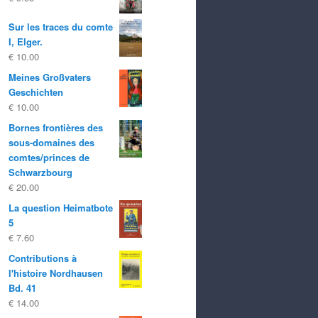
Sur les traces du comte
I, Elger.
€
10.00
Meines Großvaters
Geschichten
€
10.00
Bornes frontières des
sous-domaines des
comtes/princes de
Schwarzbourg
€
20.00
La question Heimatbote
5
€
7.60
Contributions à
l'histoire Nordhausen
Bd. 41
€
14.00