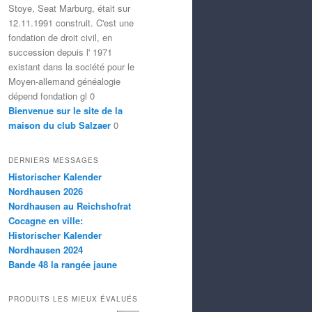
Stoye, Seat Marburg, était sur
12.11.1991 construit. C'est une
fondation de droit civil, en
succession depuis l' 1971
existant dans la société pour le
Moyen-allemand généalogie
dépend fondation gl 0
Bienvenue sur le site de la
maison du club Salzaer
0
DERNIERS MESSAGES
Historischer Kalender
Nordhausen 2026
Nordhausen au Reichshofrat
Cocagne en ville:
Historischer Kalender
Nordhausen 2024
Bande 48 la rangée jaune
PRODUITS LES MIEUX ÉVALUÉS