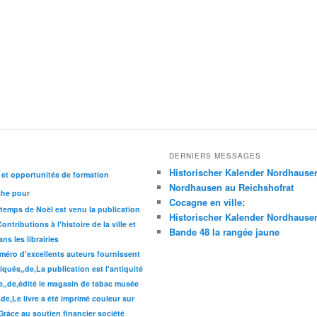
DERNIERS MESSAGES
Historischer Kalender Nordhause
 et opportunités de formation
Nordhausen au Reichshofrat
che pour
Cocagne en ville:
 temps de Noël est venu la publication
Historischer Kalender Nordhause
ntributions à l'histoire de la ville et
Bande 48 la rangée jaune
s les librairies
éro d'excellents auteurs fournissent
iqués,,de,La publication est l'antiquité
ue,,de,édité le magasin de tabac musée
,de,Le livre a été imprimé couleur sur
,Grâce au soutien financier société