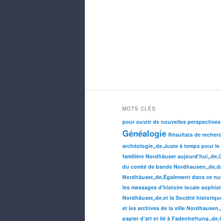
MOTS CLÉS
pour ouvrir de nouvelles perspectives
Généalogie
Résultats de recher
archéologie,,de,Juste à temps pour le
familière Nordhäuser aujourd'hui,,de,Co
du comté de bande Nordhausen,,de,dan
Nordhäuser,,de,Également dans ce num
les messages d'histoire locale sophist
Nordhäuser,,de,et la Société historiq
et les archives de la ville Nordhausen,
papier d'art et lié à Fadenheftung,,de