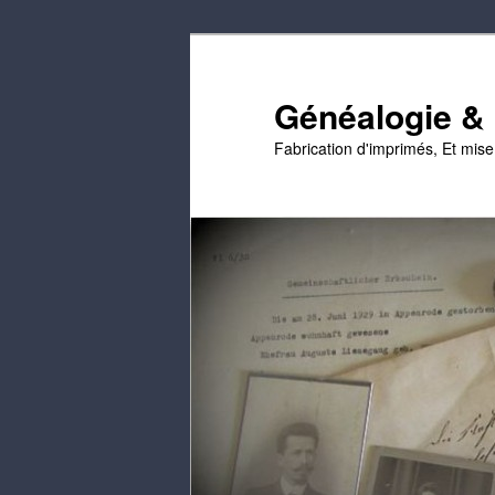
Passer
au
contenu
Généalogie & E
principal
Fabrication d'imprimés, Et mis