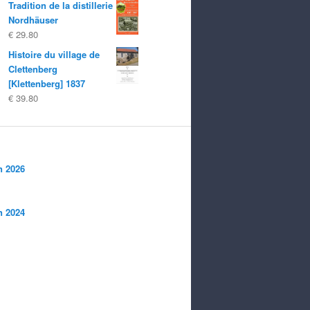
Tradition de la distillerie
Nordhäuser
€
29.80
Histoire du village de
Clettenberg
[Klettenberg] 1837
€
39.80
n 2026
n 2024