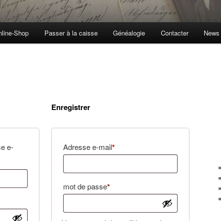
nline-Shop
Passer à la caisse
Généalogie
Contacter
News
Enregistrer
Nécessaire
se e-
Adresse e-mail
*
Nécessaire
mot de passe
*