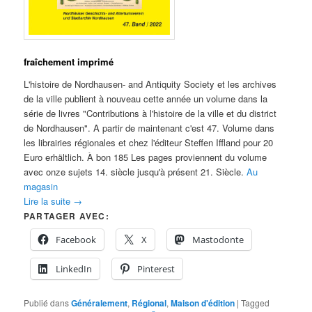
fraîchement imprimé
L'histoire de Nordhausen- and Antiquity Society et les archives
de la ville publient à nouveau cette année un volume dans la
série de livres "Contributions à l'histoire de la ville et du district
de Nordhausen". A partir de maintenant c'est 47. Volume dans
les librairies régionales et chez l'éditeur Steffen Iffland pour 20
Euro erhältlich. À bon 185 Les pages proviennent du volume
avec onze sujets 14. siècle jusqu'à présent 21. Siècle.
Au
magasin
Lire la suite
→
PARTAGER AVEC:
Facebook
X
Mastodonte
LinkedIn
Pinterest
Publié dans
Généralement
,
Régional
,
Maison d'édition
|
Tagged