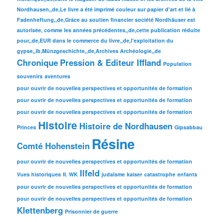
Nordhausen,,de,Le livre a été imprimé couleur sur papier d'art et lié à
Fadenheftung,,de,Grâce au soutien financier société Nordhäuser est
autorisée, comme les années précédentes,,de,cette publication réduite
pour,,de,EUR dans le commerce du livre,,de,l'exploitation du
gypse,,lb,Münzgeschichte,,de,Archives Archéologie,,de
Chronique
Pression & Editeur Iffland
Population
souvenirs
aventures
pour ouvrir de nouvelles perspectives et opportunités de formation
pour ouvrir de nouvelles perspectives et opportunités de formation
pour ouvrir de nouvelles perspectives et opportunités de formation
Histoire
Histoire de Nordhausen
Princes
Gipsabbau
Résine
Comté Hohenstein
pour ouvrir de nouvelles perspectives et opportunités de formation
Ilfeld
Vues historiques
II. WK
judaïsme
kaiser
catastrophe
enfants
pour ouvrir de nouvelles perspectives et opportunités de formation
pour ouvrir de nouvelles perspectives et opportunités de formation
Klettenberg
Prisonnier de guerre