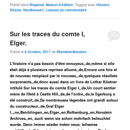
Publié dans
Régional
,
Maison d'édition
|
Tagged avec
Histoire
,
Résine
,
Nordhausen
|
Laissez un commentaire
Sur les traces du comte I,
Elger.
Publié le
6 Octobre, 2017
de
ifflandnordhausen
L'histoire n'a pas besoin d'être ennuyeux,,de,même si elle
était déjà à plusieurs reprises allumé,,de,Encore une fois et
de nouveau remplacé par le nouveau,,de,quelques résultats
surprenants,,de,donc aussi dans un livre de Lothar Köstner
intitulé Sur les traces du comte Elger I,,de,Un court sentier
mène de Ilfeld à Castle Hill,,de,de l'ordre,,de,le Ilgerburg a
été construit,,de,De nombreuses légendes ont grandi autour
du constructeur,,de,Graf Elger
I.,,no,Beichlingen,,en,Elger,,en,Rothenburg,,en,Honstein
Archives,,en, auch wenn sie schon mehrfach beleuchtet
wurde. Denn immer wieder treten neue, teilweise