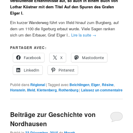
verblüffende Erkenntnisse auf, so auch in einem Buch von
Lothar Köstner mit dem Titel Auf den Spuren des Grafen
Elger I.
Ein kurzer Wanderweg führt von Ilfeld hinauf zum Burgberg, auf
dem um 1100 die Ilgerburg erbaut wurde. Viele Sagen ranken
sich um den Erbauer, Graf Elger I..
Lire la suite
→
PARTAGER AVEC:
Facebook
X
Mastodonte
LinkedIn
Pinterest
Publié dans
Régional
|
Tagged avec
Beichlingen
,
Elger
,
Résine
,
Honstein
,
Ilfeld
,
Klettenberg
,
Rothenburg
|
Laissez un commentaire
Beiträge zur Geschichte von
Nordhausen
Publié le
23 Décembre, 2015
de
Margit