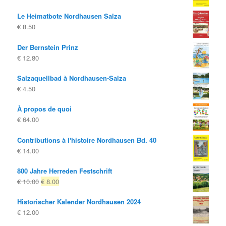
€ 14.80
€ 8.00.
Le Heimatbote Nordhausen Salza
€
8.50
Der Bernstein Prinz
€
12.80
Salzaquellbad à Nordhausen-Salza
€
4.50
À propos de quoi
€
64.00
Contributions à l'histoire Nordhausen Bd. 40
€
14.00
800 Jahre Herreden Festschrift
Le
Le
€
10.00
€
8.00
prix
prix
Historischer Kalender Nordhausen 2024
d'origine
actuel
€
12.00
était:
est:
€ 10.00
€ 8.00.