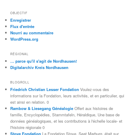
OBJECTIF
Enregistrer
Flux d'entrée
Nourri au commentaire
WordPress.org
RÉGIONAL
… parce qu'il s'agit de Nordhausen!
Digitalarchiv Kreis Nordhausen
BLOGROLL
Friedrich Christian Lesser Fondation
Voulez-vous des
informations sur la Fondation, leurs activités, et en particulier, qui
est ainsi en relation. 0
Rambow & Liesegang Généalogie
Offert aux histoires de
famille, Encyclopédies, Stammtafeln, Héraldique, Une base de
données généalogiques, et les contributions à l'échelle locale- et
l'histoire régionale 0
Stoye Fondation
La Fondation Stoye, Seat Marburg, était sur