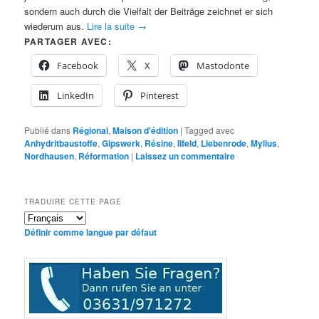
sondern auch durch die Vielfalt der Beiträge zeichnet er sich
wiederum aus.
Lire la suite
→
PARTAGER AVEC:
Facebook
X
Mastodonte
LinkedIn
Pinterest
Publié dans
Régional
,
Maison d'édition
|
Tagged avec
Anhydritbaustoffe
,
Gipswerk
,
Résine
,
Ilfeld
,
Liebenrode
,
Mylius
,
Nordhausen
,
Réformation
|
Laissez un commentaire
TRADUIRE CETTE PAGE
Définir comme langue par défaut