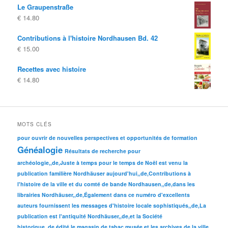
Le Graupenstraße
€
14.80
Contributions à l'histoire Nordhausen Bd. 42
€
15.00
Recettes avec histoire
€
14.80
MOTS CLÉS
pour ouvrir de nouvelles perspectives et opportunités de formation
Généalogie
Résultats de recherche pour
archéologie,,de,Juste à temps pour le temps de Noël est venu la
publication familière Nordhäuser aujourd'hui,,de,Contributions à
l'histoire de la ville et du comté de bande Nordhausen,,de,dans les
librairies Nordhäuser,,de,Également dans ce numéro d'excellents
auteurs fournissent les messages d'histoire locale sophistiqués,,de,La
publication est l'antiquité Nordhäuser,,de,et la Société
historique,,de,édité le magasin de tabac musée et les archives de la ville