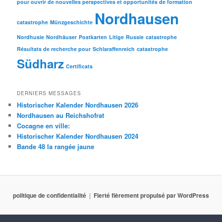
pour ouvrir de nouvelles perspectives et opportunités de formation
Nordhausen
catastrophe
Münzgeschichte
Nordhusie
Nordhäuser
Postkarten
Litige
Russie
catastrophe
Résultats de recherche pour
Schlaraffenreich
catastrophe
Südharz
Certificats
DERNIERS MESSAGES
Historischer Kalender Nordhausen 2026
Nordhausen au Reichshofrat
Cocagne en ville:
Historischer Kalender Nordhausen 2024
Bande 48 la rangée jaune
politique de confidentialité
Fierté fièrement propulsé par WordPress