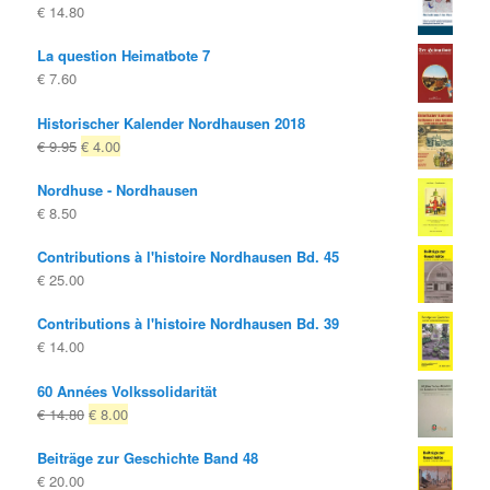
€
14.80
La question Heimatbote 7
€
7.60
Historischer Kalender Nordhausen 2018
Le
Le
€
9.95
€
4.00
prix
prix
Nordhuse - Nordhausen
d'origine
actuel
€
8.50
était:
est:
€ 9.95
€ 4.00.
Contributions à l'histoire Nordhausen Bd. 45
€
25.00
Contributions à l'histoire Nordhausen Bd. 39
€
14.00
60 Années Volkssolidarität
Le
Le
€
14.80
€
8.00
prix
prix
Beiträge zur Geschichte Band 48
d'origine
actuel
€
20.00
était:
est: