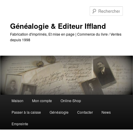
Passer
Passer
au
au
Reche
contenu
contenu
principal
secondaire
Généalogie & Editeur Iffland
Fabrication d'imprimés, Et mise en page | Commerce du livre / Ventes
depuis 1998
Menu
Maison
Mon compte
Online-Shop
principal
Passer à la caisse
Généalogie
Contacter
News
Empreinte