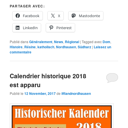
PARTAGER AVEC:
Facebook
X
Mastodonte
LinkedIn
Pinterest
Publié dans
Généralement
,
News
,
Régional
|
Tagged avec
Dom
,
Histoire
,
Résine
,
katholisch
,
Nordhausen
,
Südharz
|
Laissez un
commentaire
Calendrier historique 2018
est apparu
Publié le
12 November, 2017
de
ifflandnordhausen