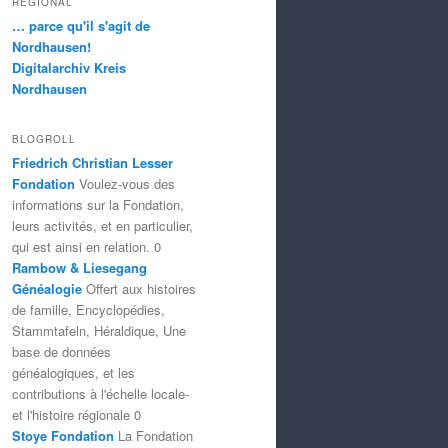
RÉGIONAL
… parce qu'il s'agit de
Nordhausen!
Digitalarchiv Kreis
Nordhausen
BLOGROLL
Friedrich Christian Lesser
Fondation
Voulez-vous des
informations sur la Fondation,
leurs activités, et en particulier,
qui est ainsi en relation. 0
Rambow & Liesegang
Généalogie
Offert aux histoires
de famille, Encyclopédies,
Stammtafeln, Héraldique, Une
base de données
généalogiques, et les
contributions à l'échelle locale-
et l'histoire régionale 0
Stoye Fondation
La Fondation