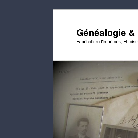
Passer
Passer
au
au
contenu
contenu
Généalogie & E
principal
secondaire
Fabrication d'imprimés, Et mis