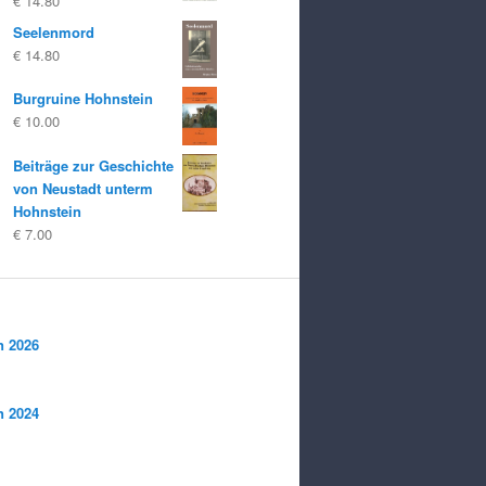
€
14.80
€ 25.00
€ 20.00.
Seelenmord
€
14.80
Burgruine Hohnstein
€
10.00
Beiträge zur Geschichte
von Neustadt unterm
Hohnstein
€
7.00
n 2026
n 2024