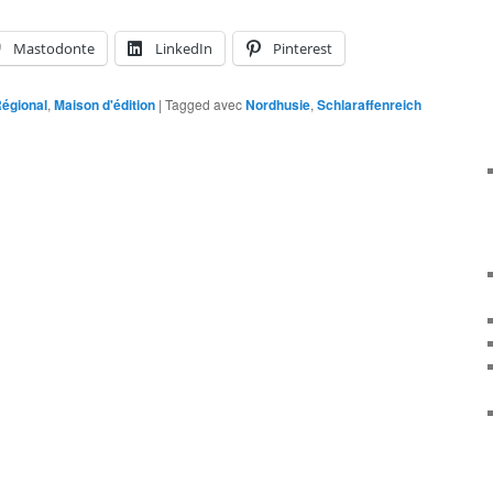
Mastodonte
LinkedIn
Pinterest
égional
,
Maison d'édition
|
Tagged avec
Nordhusie
,
Schlaraffenreich