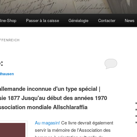
line-Shop
Passer à la caisse
Généalogie
Contacter
News
FFENREICH
:
rdhausen
 allemande inconnue d'un type spécial |
usie 1877 Jusqu'au début des années 1970
ssociation mondiale Allschlaraffia
Au magasin!
Ce livre devrait également
servir la mémoire de l'Association des