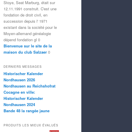
Stoye, Seat Marburg, était sur
12.11.1991 construit. C'est une
fondation de droit civil, en
succession depuis l' 1971
existant dans la société pour le
Moyen-allemand généalogie
dépend fondation gl 0
Bienvenue sur le site de la
maison du club Salzaer
0
DERNIERS MESSAGES
Historischer Kalender
Nordhausen 2026
Nordhausen au Reichshofrat
Cocagne en ville:
Historischer Kalender
Nordhausen 2024
Bande 48 la rangée jaune
PRODUITS LES MIEUX ÉVALUÉS