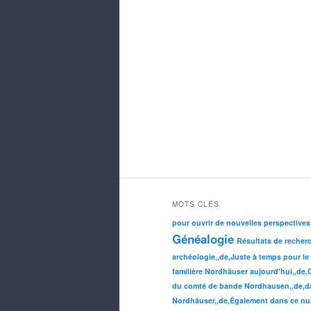
MOTS CLÉS
pour ouvrir de nouvelles perspectives
Généalogie
Résultats de recher
archéologie,,de,Juste à temps pour le
familière Nordhäuser aujourd'hui,,de,Co
du comté de bande Nordhausen,,de,dan
Nordhäuser,,de,Également dans ce num