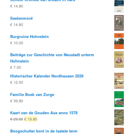
€
14.80
€ 25.00
€ 20.00.
Seelenmord
€
14.80
Burgruine Hohnstein
€
10.00
Beiträge zur Geschichte von Neustadt unterm
Hohnstein
€
7.00
Historischer Kalender Nordhausen 2026
€
12.00
Familie Boek van Zorge
€
39.80
Kaart van de Gouden Aue anno 1578
Oorspronkelijke
Huidige
€
29.80
€
19.80
prijs
prijs
Boogschutter kont in de laatste term
was:
is: