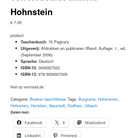
Hohnstein
€
7.00
product
Taschenbuch:
76 Pagina's
Uitgeverij:
Afdrukken en publiceren Iffland; Auflage: 1., ed.
(September 2006)
Sprache:
Deutsch
ISBN-10:
3939357022
ISBN-13:
978-3939357025
Niet op voorraad,de
Categorie:
Boeken beschikbaar
Tags:
Burgruine
,
Hohenstein
,
Hohnstein
,
Honstein
,
Neustadt
,
Südharz
,
Urbach
Delen met:
Facebook
X
Mastodont
LinkedIn
Pinterest