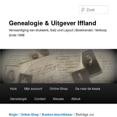
Ga
naar
Zoek
de
primaire
Genealogie & Uitgever Iffland
inhoud
Vervaardiging van drukwerk, Satz und Layout | Boekhandel / Verkoop
sinds 1998
Hoofdmenu
Huis
Mijn account
Online-Shop
Ga naar de kassa
Genealogie
Contact
Nieuws
Afdruk
/
/
/ Beiträge zur
Begin
Online-Shop
Boeken beschikbaar