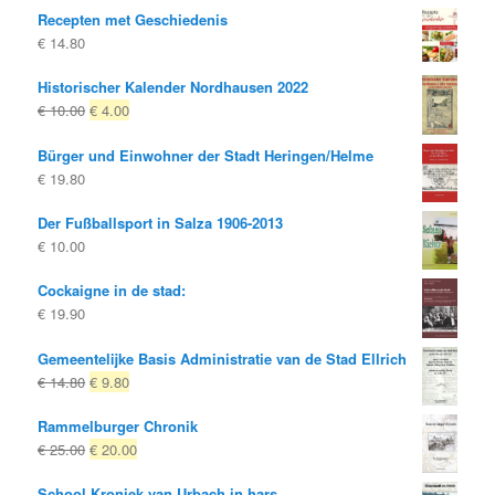
Recepten met Geschiedenis
€
14.80
Historischer Kalender Nordhausen 2022
Oorspronkelijke
Huidige
€
10.00
€
4.00
prijs
prijs
Bürger und Einwohner der Stadt Heringen/Helme
was:
is:
€
19.80
€ 10.00
€ 4.00.
Der Fußballsport in Salza 1906-2013
€
10.00
Cockaigne in de stad:
€
19.90
Gemeentelijke Basis Administratie van de Stad Ellrich
Oorspronkelijke
Huidige
€
14.80
€
9.80
prijs
prijs
Rammelburger Chronik
was:
is:
Oorspronkelijke
Huidige
€
25.00
€
20.00
€ 14.80
€ 9.80.
prijs
prijs
School Kroniek van Urbach in hars
was:
is: