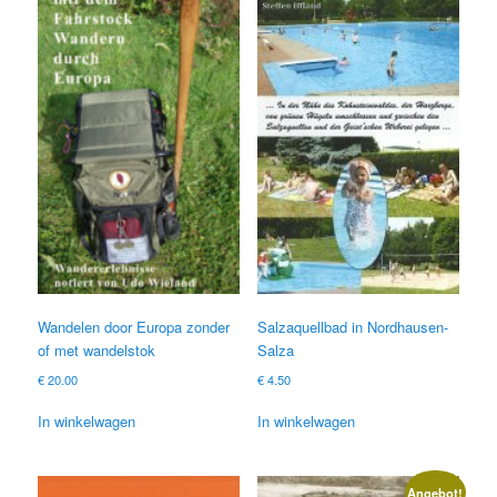
Wandelen door Europa zonder
Salzaquellbad in Nordhausen-
of met wandelstok
Salza
€
20.00
€
4.50
In winkelwagen
In winkelwagen
Angebot!