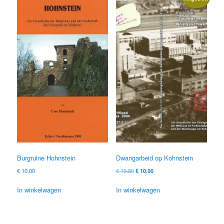
Burgruine Hohnstein
Dwangarbeid op Kohnstein
Oorspronkelijke
Huidige
€
10.00
€
19.80
€
10.00
prijs
prijs
was:
is:
In winkelwagen
In winkelwagen
€ 19.80
€ 10.00.