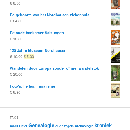
€
8.50
€ 29.80
€ 19.80.
De geboorte van het Nordhausen-ziekenhuis
€
24.80
De oude badkamer Salzungen
€
12.80
125 Jahre Museum Nordhausen
Oorspronkelijke
Huidige
€
10.00
€
5.00
prijs
prijs
Wandelen door Europa zonder of met wandelstok
was:
is:
€
20.00
€ 10.00
€ 5.00.
Foto's, Feiten, Fanatisme
€
9.80
TAGS
Genealogie
kroniek
Adolf Hitler
oude zegels
Archäologie