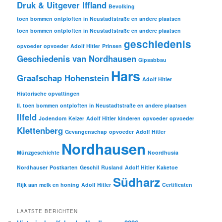
Druk & Uitgever Iffland
Bevolking
toen bommen ontploften in Neustadtstraße en andere plaatsen
toen bommen ontploften in Neustadtstraße en andere plaatsen
geschiedenis
opvoeder
opvoeder
Adolf Hitler
Prinsen
Geschiedenis van Nordhausen
Gipsabbau
Hars
Graafschap Hohenstein
Adolf Hitler
Historische opvattingen
II. toen bommen ontploften in Neustadtstraße en andere plaatsen
Ilfeld
Jodendom
Keizer
Adolf Hitler
kinderen
opvoeder
opvoeder
Klettenberg
Gevangenschap
opvoeder
Adolf Hitler
Nordhausen
Münzgeschichte
Noordhusia
Nordhauser
Postkarten
Geschil
Rusland
Adolf Hitler
Kaketoe
Südharz
Rijk aan melk en honing
Adolf Hitler
Certificaten
LAATSTE BERICHTEN