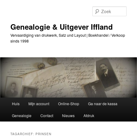
Ga
Ga
naar
naar
Zoek
de
secundaire
primaire
inhoud
Genealogie & Uitgever Iffland
inhoud
Vervaardiging van drukwerk, Satz und Layout | Boekhandel / Verkoop
sinds 1998
Hoofdmenu
Huis
Mijn account
Online-Shop
Ga naar de kassa
Genealogie
Contact
Nieuws
Afdruk
TAGARCHIEF:
PRINSEN