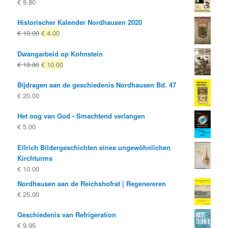
€
9.80
Historischer Kalender Nordhausen 2020
Oorspronkelijke
Huidige
€
10.00
€
4.00
prijs
prijs
Dwangarbeid op Kohnstein
was:
is:
Oorspronkelijke
Huidige
€
19.80
€
10.00
€ 10.00
€ 4.00.
prijs
prijs
Bijdragen aan de geschiedenis Nordhausen Bd. 47
was:
is:
€
20.00
€ 19.80
€ 10.00.
Het oog van God - Smachtend verlangen
€
5.00
Ellrich Bildergeschichten eines ungewöhnlichen
Kirchturms
€
10.00
Nordhausen aan de Reichshofrat | Regenereren
€
25.00
Geschiedenis van Refrigeration
€
9.95