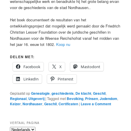
wetenschappelijke werk en benadrukte hij het grote belang ervan
voor de geschiedenis van de stad Nordhausen..
Het boek documenteert de resultaten van het
ontwikkelingsproject dat mogelijk werd gemaakt door de Friedrich
Christian Lesser Foundation over de juridische geschillen in
Nordhausen voor de Weense Reichshofrat vanaf het midden van
het jaar 16. eeuw tot 1802.
Koop nu
DELEN MET:
Facebook
X
Mastodont
LinkedIn
Pinterest
Geplaatst op
Genealogie
,
geschiedenis
,
De klacht
,
Geschil
,
Regionaal
,
Uitgeverij
|
Tagged met
Bevolking
,
Prinsen
,
Jodendom
,
Keizer
,
Nordhauser
,
Geschil
,
Certificaten
|
Leave a Comment
VERTAAL PAGINA