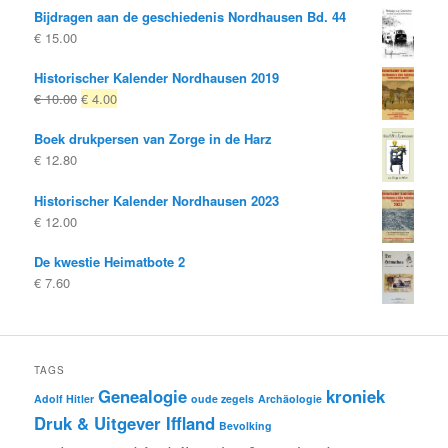
Bijdragen aan de geschiedenis Nordhausen Bd. 44
€
15.00
Historischer Kalender Nordhausen 2019
Oorspronkelijke
Huidige
€
10.00
€
4.00
prijs
prijs
Boek drukpersen van Zorge in de Harz
was:
is:
€
12.80
€ 10.00
€ 4.00.
Historischer Kalender Nordhausen 2023
€
12.00
De kwestie Heimatbote 2
€
7.60
TAGS
Genealogie
kroniek
Adolf Hitler
oude zegels
Archäologie
Druk & Uitgever Iffland
Bevolking