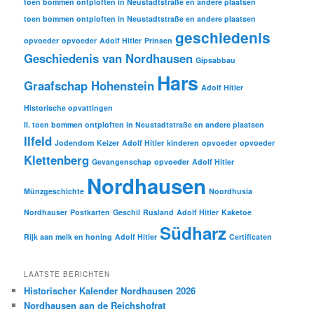
toen bommen ontploften in Neustadtstraße en andere plaatsen
toen bommen ontploften in Neustadtstraße en andere plaatsen
geschiedenis
opvoeder
opvoeder
Adolf Hitler
Prinsen
Geschiedenis van Nordhausen
Gipsabbau
Hars
Graafschap Hohenstein
Adolf Hitler
Historische opvattingen
II. toen bommen ontploften in Neustadtstraße en andere plaatsen
Ilfeld
Jodendom
Keizer
Adolf Hitler
kinderen
opvoeder
opvoeder
Klettenberg
Gevangenschap
opvoeder
Adolf Hitler
Nordhausen
Münzgeschichte
Noordhusia
Nordhauser
Postkarten
Geschil
Rusland
Adolf Hitler
Kaketoe
Südharz
Rijk aan melk en honing
Adolf Hitler
Certificaten
LAATSTE BERICHTEN
Historischer Kalender Nordhausen 2026
Nordhausen aan de Reichshofrat