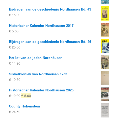
Bijdragen aan de geschiedenis Nordhausen Bd. 43
€
15.00
Historischer Kalender Nordhausen 2017
€
5.00
Bijdragen aan de geschiedenis Nordhausen Bd. 46
€
25.00
Het lot van de joden Nordhäuser
€
14.90
Sikkelkroniek van Nordhausen 1753
€
19.80
Historischer Kalender Nordhausen 2025
Oorspronkelijke
Huidige
€
12.00
€
5.00
prijs
prijs
County Hohenstein
was:
is:
€
24.50
€ 12.00
€ 5.00.