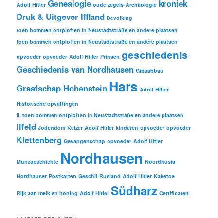
Genealogie
kroniek
Adolf Hitler
oude zegels
Archäologie
Druk & Uitgever Iffland
Bevolking
toen bommen ontploften in Neustadtstraße en andere plaatsen
toen bommen ontploften in Neustadtstraße en andere plaatsen
geschiedenis
opvoeder
opvoeder
Adolf Hitler
Prinsen
Geschiedenis van Nordhausen
Gipsabbau
Hars
Graafschap Hohenstein
Adolf Hitler
Historische opvattingen
II. toen bommen ontploften in Neustadtstraße en andere plaatsen
Ilfeld
Jodendom
Keizer
Adolf Hitler
kinderen
opvoeder
opvoeder
Klettenberg
Gevangenschap
opvoeder
Adolf Hitler
Nordhausen
Münzgeschichte
Noordhusia
Nordhauser
Postkarten
Geschil
Rusland
Adolf Hitler
Kaketoe
Südharz
Rijk aan melk en honing
Adolf Hitler
Certificaten