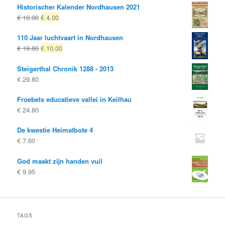
Historischer Kalender Nordhausen 2021
Oorspronkelijke
Huidige
€
10.00
€
4.00
prijs
prijs
110 Jaar luchtvaart in Nordhausen
was:
is:
Oorspronkelijke
Huidige
€
19.80
€
10.00
€ 10.00
€ 4.00.
prijs
prijs
Steigerthal Chronik 1288 - 2013
was:
is:
€
29.80
€ 19.80
€ 10.00.
Froebels educatieve vallei in Keilhau
€
24.80
De kwestie Heimatbote 4
€
7.60
God maakt zijn handen vuil
€
9.95
TAGS