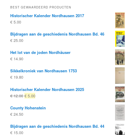
BEST GEWAARDEERD PRODUCTEN
Historischer Kalender Nordhausen 2017
€
5.00
Bijdragen aan de geschiedenis Nordhausen Bd. 46
€
25.00
Het lot van de joden Nordhäuser
€
14.90
Sikkelkroniek van Nordhausen 1753
€
19.80
Historischer Kalender Nordhausen 2025
Oorspronkelijke
Huidige
€
12.00
€
5.00
prijs
prijs
County Hohenstein
was:
is:
€
24.50
€ 12.00
€ 5.00.
Bijdragen aan de geschiedenis Nordhausen Bd. 44
€
15.00