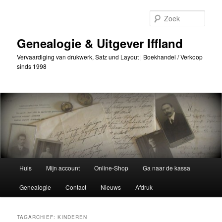
Ga
Ga
naar
naar
Zoek
de
secundaire
primaire
inhoud
Genealogie & Uitgever Iffland
inhoud
Vervaardiging van drukwerk, Satz und Layout | Boekhandel / Verkoop
sinds 1998
Hoofdmenu
Huis
Mijn account
Online-Shop
Ga naar de kassa
Genealogie
Contact
Nieuws
Afdruk
TAGARCHIEF:
KINDEREN