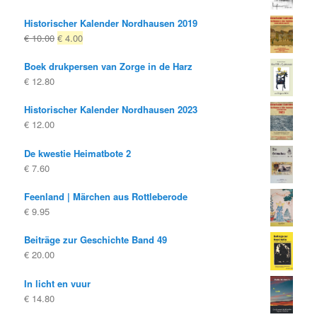
Historischer Kalender Nordhausen 2019
Oorspronkelijke
Huidige
€
10.00
€
4.00
prijs
prijs
Boek drukpersen van Zorge in de Harz
was:
is:
€
12.80
€ 10.00
€ 4.00.
Historischer Kalender Nordhausen 2023
€
12.00
De kwestie Heimatbote 2
€
7.60
Feenland | Märchen aus Rottleberode
€
9.95
Beiträge zur Geschichte Band 49
€
20.00
In licht en vuur
€
14.80