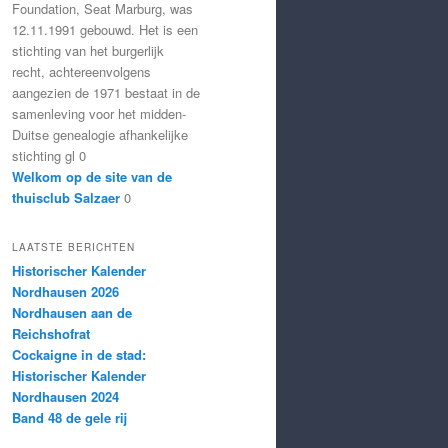
Foundation, Seat Marburg, was
12.11.1991 gebouwd. Het is een
stichting van het burgerlijk
recht, achtereenvolgens
aangezien de 1971 bestaat in de
samenleving voor het midden-
Duitse genealogie afhankelijke
stichting gl 0
Welkom op de site van de
thuisclub Salzaer
0
LAATSTE BERICHTEN
Historischer Kalender
Nordhausen 2026
Nordhausen aan de
Reichshofrat
Cockaigne in de stad:
Historischer Kalender
Nordhausen 2024
Band 48 de gele rij