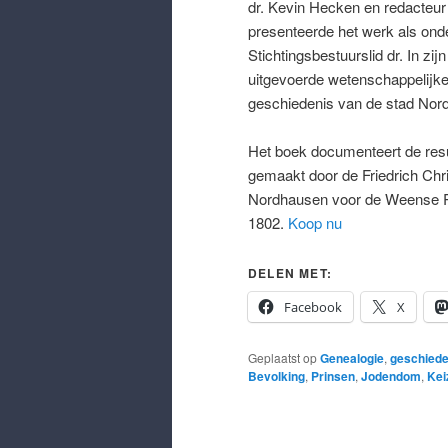
dr. Kevin Hecken en redacteur
presenteerde het werk als ond
Stichtingsbestuurslid dr. In z
uitgevoerde wetenschappelijke
geschiedenis van de stad Nor
Het boek documenteert de resu
gemaakt door de Friedrich Chri
Nordhausen voor de Weense Rei
1802.
Koop nu
DELEN MET:
Facebook
X
Geplaatst op
Genealogie
,
geschiede
Bevolking
,
Prinsen
,
Jodendom
,
Kei