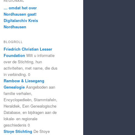
REGIONAAL
… omdat het over
Nordhausen gaat!
Digitalarchiv Kreis
Nordhausen
BLOGROLL
Friedrich Christian Lesser
Foundation
Wilt u informatie
over de Stichting, hun
activiteiten, met name, die dus
in verbinding. 0
Rambow & Liesegang
Genealogie
Aangeboden aan
familie verhalen,
Encyclopedieën, Stammtafeln,
Heraldiek, Een Genealogische
Database, en bijdragen aan de
lokale- en regionale
geschiedenis 0
Stoye Stichting
De Stoye