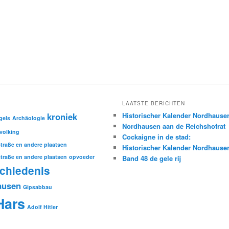
LAATSTE BERICHTEN
kroniek
Historischer Kalender Nordhause
gels
Archäologie
Nordhausen aan de Reichshofrat
volking
Cockaigne in de stad:
traße en andere plaatsen
Historischer Kalender Nordhause
traße en andere plaatsen
opvoeder
Band 48 de gele rij
chiedenis
ausen
Gipsabbau
Hars
Adolf Hitler