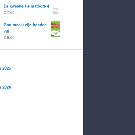
De kwestie Heimatbote 4
€
7.60
God maakt zijn handen
vuil
€
9.95
n 2026
n 2024