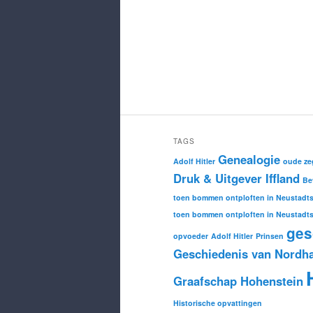
TAGS
Genealogie
Adolf Hitler
oude ze
Druk & Uitgever Iffland
Be
toen bommen ontploften in Neustadts
toen bommen ontploften in Neustadts
ges
opvoeder
Adolf Hitler
Prinsen
Geschiedenis van Nordh
Graafschap Hohenstein
Historische opvattingen