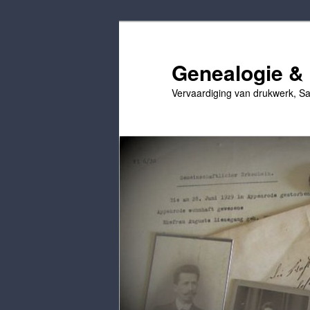
Ga
Ga
naar
naar
de
secundaire
Genealogie & 
primaire
inhoud
Vervaardiging van drukwerk, Sa
inhoud