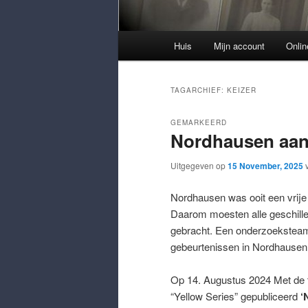
Hoofdmenu
Huis
Mijn account
Onli
TAGARCHIEF:
KEIZER
GEMARKEERD
Nordhausen aan
Uitgegeven op
15 November, 2025
Nordhausen was ooit een vrije 
Daarom moesten alle geschill
gebracht. Een onderzoeksteam 
gebeurtenissen in Nordhausen
Op 14. Augustus 2024 Met de t
“Yellow Series” gepubliceerd
‘N