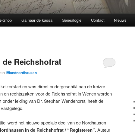
ne-Shop
Ga naar de kassa
Genealogie
Contact
Nieuws
 de Reichshofrat
van
ifflandnordhausen
keizerstad en was direct ondergeschikt aan de keizer.
en en rechtszaken voor de Reichshofrat in Wenen worden
onder leiding van Dr. Stephan Wendehorst, heeft de
 vastgelegd.
itel werd het nieuwe speciale deel van de Nordhausen
ordhausen in de Reichshofrat / “Registeren”
. Auteur