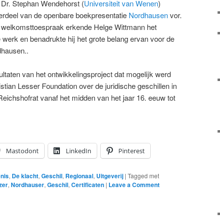
 Dr. Stephan Wendehorst (
Universiteit van Wenen
)
erdeel van de openbare boekpresentatie
Nordhausen
vor.
ijn welkomsttoespraak erkende Helge Wittmann het
 werk en benadrukte hij het grote belang ervan voor de
dhausen..
ltaten van het ontwikkelingsproject dat mogelijk werd
stian Lesser Foundation over de juridische geschillen in
chshofrat vanaf het midden van het jaar 16. eeuw tot
Mastodont
LinkedIn
Pinterest
nis
,
De klacht
,
Geschil
,
Regionaal
,
Uitgeverij
|
Tagged met
zer
,
Nordhauser
,
Geschil
,
Certificaten
|
Leave a Comment