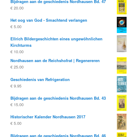
Bijdragen aan de geschiedenis Nordhausen Bd. 47
was:
is:
€
20.00
€ 19.80
€ 10.00.
Het oog van God - Smachtend verlangen
€
5.00
Ellrich Bildergeschichten eines ungewöhnlichen
Kirchturms
€
10.00
Nordhausen aan de Reichshofrat | Regenereren
€
25.00
Geschiedenis van Refrigeration
€
9.95
Bijdragen aan de geschiedenis Nordhausen Bd. 43
€
15.00
Historischer Kalender Nordhausen 2017
€
5.00
Bijdragen aan de geschiedenis Nordhausen Bd. 46