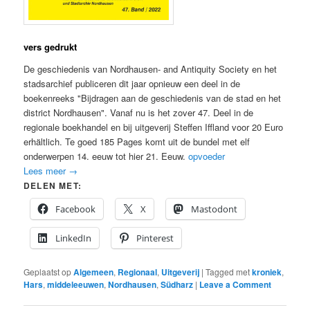
vers gedrukt
De geschiedenis van Nordhausen- and Antiquity Society en het
stadsarchief publiceren dit jaar opnieuw een deel in de
boekenreeks "Bijdragen aan de geschiedenis van de stad en het
district Nordhausen". Vanaf nu is het zover 47. Deel in de
regionale boekhandel en bij uitgeverij Steffen Iffland voor 20 Euro
erhältlich. Te goed 185 Pages komt uit de bundel met elf
onderwerpen 14. eeuw tot hier 21. Eeuw.
opvoeder
Lees meer
→
DELEN MET:
Facebook
X
Mastodont
LinkedIn
Pinterest
Geplaatst op
Algemeen
,
Regionaal
,
Uitgeverij
|
Tagged met
kroniek
,
Hars
,
middeleeuwen
,
Nordhausen
,
Südharz
|
Leave a Comment