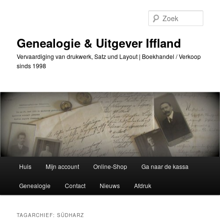
Ga
Ga
naar
naar
Zoek
de
secundaire
primaire
inhoud
Genealogie & Uitgever Iffland
inhoud
Vervaardiging van drukwerk, Satz und Layout | Boekhandel / Verkoop
sinds 1998
Hoofdmenu
Huis
Mijn account
Online-Shop
Ga naar de kassa
Genealogie
Contact
Nieuws
Afdruk
TAGARCHIEF:
SÜDHARZ