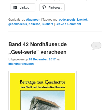
LinkedIn
Pinterest
Geplaatst op
Algemeen
|
Tagged met
oude zegels
,
kroniek
,
geschiedenis
,
Kaketoe
,
Südharz
|
Leave a Comment
Band 42 Nordhäuser,de
2
„Geel-serie“ verscheen
Uitgegeven op
18 December, 2017
van
ifflandnordhausen