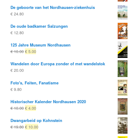
De geboorte van het Nordhausen-ziekenhuis
€
24.80
De oude badkamer Salzungen
€
12.80
125 Jahre Museum Nordhausen
Oorspronkelijke
Huidige
€
10.00
€
5.00
prijs
prijs
Wandelen door Europa zonder of met wandelstok
was:
is:
€
20.00
€ 10.00
€ 5.00.
Foto's, Feiten, Fanatisme
€
9.80
Historischer Kalender Nordhausen 2020
Oorspronkelijke
Huidige
€
10.00
€
4.00
prijs
prijs
Dwangarbeid op Kohnstein
was:
is:
Oorspronkelijke
Huidige
€
19.80
€
10.00
€ 10.00
€ 4.00.
prijs
prijs