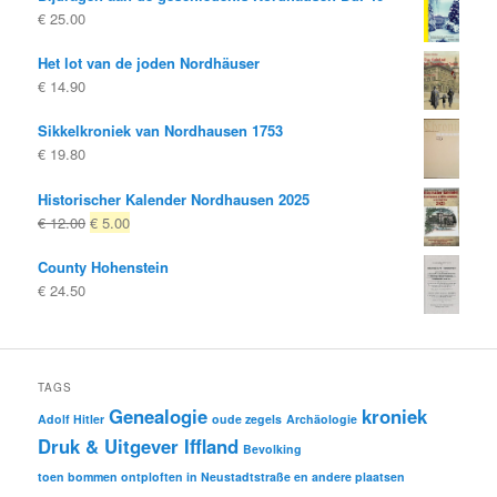
€
25.00
Het lot van de joden Nordhäuser
€
14.90
Sikkelkroniek van Nordhausen 1753
€
19.80
Historischer Kalender Nordhausen 2025
Oorspronkelijke
Huidige
€
12.00
€
5.00
prijs
prijs
County Hohenstein
was:
is:
€
24.50
€ 12.00
€ 5.00.
TAGS
Genealogie
kroniek
Adolf Hitler
oude zegels
Archäologie
Druk & Uitgever Iffland
Bevolking
toen bommen ontploften in Neustadtstraße en andere plaatsen