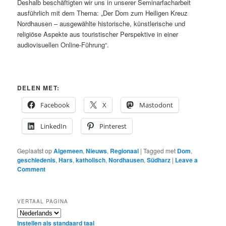
Deshalb beschäftigten wir uns in unserer Seminarfacharbeit
ausführlich mit dem Thema: „Der Dom zum Heiligen Kreuz
Nordhausen – ausgewählte historische, künstlerische und
religiöse Aspekte aus touristischer Perspektive in einer
audiovisuellen Online-Führung“.
DELEN MET:
Facebook
X
Mastodont
LinkedIn
Pinterest
Geplaatst op
Algemeen
,
Nieuws
,
Regionaal
|
Tagged met
Dom
,
geschiedenis
,
Hars
,
katholisch
,
Nordhausen
,
Südharz
|
Leave a
Comment
VERTAAL PAGINA
Instellen als standaard taal