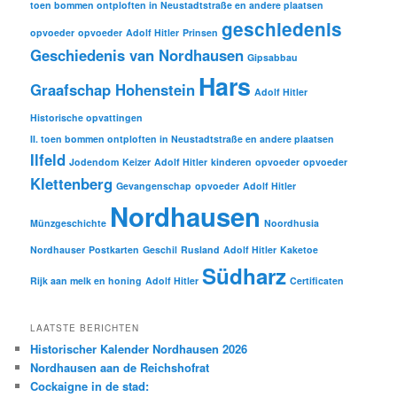
toen bommen ontploften in Neustadtstraße en andere plaatsen
geschiedenis
opvoeder
opvoeder
Adolf Hitler
Prinsen
Geschiedenis van Nordhausen
Gipsabbau
Hars
Graafschap Hohenstein
Adolf Hitler
Historische opvattingen
II. toen bommen ontploften in Neustadtstraße en andere plaatsen
Ilfeld
Jodendom
Keizer
Adolf Hitler
kinderen
opvoeder
opvoeder
Klettenberg
Gevangenschap
opvoeder
Adolf Hitler
Nordhausen
Münzgeschichte
Noordhusia
Nordhauser
Postkarten
Geschil
Rusland
Adolf Hitler
Kaketoe
Südharz
Rijk aan melk en honing
Adolf Hitler
Certificaten
LAATSTE BERICHTEN
Historischer Kalender Nordhausen 2026
Nordhausen aan de Reichshofrat
Cockaigne in de stad: