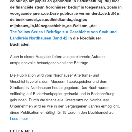
colour op art papier en gebonden in Fadenheftung,,de,Door
de financiële steun Nordhäuser bedrijf is toegestaan, zoals in
voorgaande jaren,,de,Deze publicatie verminderd,,de,EUR in
de boekhandel,,de,oudheidkunde,,de,gips
mijnbouw,,lb,Münzgeschichte,,de,Welkom,,,de:
The Yellow Series / Beiträge zur Geschichte von Stadt und
Landkreis Nordhausen Band 42
in die Nordhäuser
Buchläden.
Auch in dieser Ausgabe liefern ausgezeichnete Autoren
anspruchsvolle heimatgeschichtliche Beiträge.
Die Publikation wird vom Nordhäuser Altertums- und
Geschichtsverein, dem Museum Tabakspeicher und dem
Stadtarchiv Nordhausen herausgegeben. Das Buch wurde
vollfarbig auf Bilderdruckpapier gedruckt und in Fadenheftung
gebunden. Durch die finanzielle Unterstützung Nordhäuser
Unternehmen wird es wie in den vergangenen Jahren ermöglicht,
diese Publikation ermäßigt für 15 Euro in den Buchhandel zu
Lees meer
→
DELEN MET: