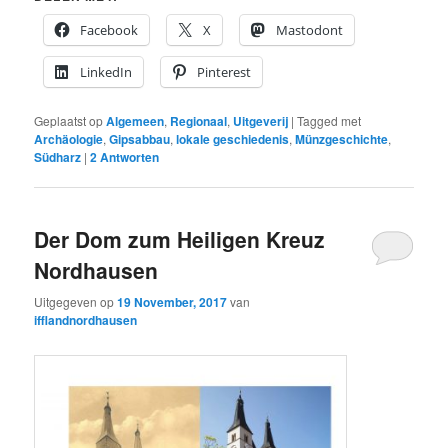
Facebook
X
Mastodont
LinkedIn
Pinterest
Geplaatst op
Algemeen
,
Regionaal
,
Uitgeverij
|
Tagged met
Archäologie
,
Gipsabbau
,
lokale geschiedenis
,
Münzgeschichte
,
Südharz
|
2
Antworten
Der Dom zum Heiligen Kreuz
Nordhausen
Uitgegeven op
19 November, 2017
van
ifflandnordhausen