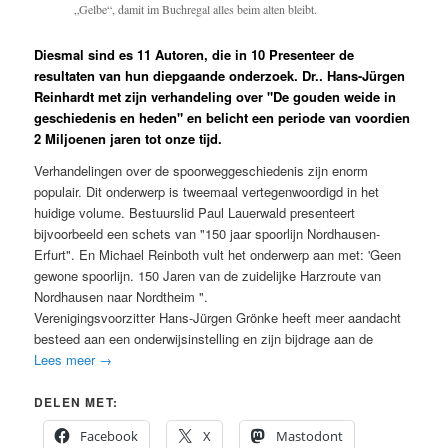
„
Gelbe
“,
damit im Buchregal alles beim alten bleibt
.
Diesmal sind es
11 Autoren,
die in
10 Presenteer de
resultaten van hun diepgaande onderzoek. Dr.. Hans-Jürgen
Reinhardt met zijn verhandeling over "De gouden weide in
geschiedenis en heden" en belicht een periode van voordien
2 Miljoenen jaren tot onze tijd.
Verhandelingen over de spoorweggeschiedenis zijn enorm
populair. Dit onderwerp is tweemaal vertegenwoordigd in het
huidige volume. Bestuurslid Paul Lauerwald presenteert
bijvoorbeeld een schets van "150 jaar spoorlijn Nordhausen-
Erfurt". En Michael Reinboth vult het onderwerp aan met: 'Geen
gewone spoorlijn. 150 Jaren van de zuidelijke Harzroute van
Nordhausen naar Nordtheim ".
Verenigingsvoorzitter Hans-Jürgen Grönke heeft meer aandacht
besteed aan een onderwijsinstelling en zijn bijdrage aan de
Lees meer
→
DELEN MET:
Facebook
X
Mastodont