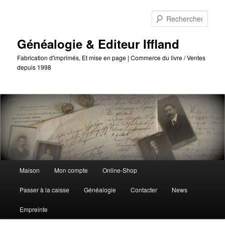
Passer
au
Reche
contenu
principal
Généalogie & Editeur Iffland
Fabrication d'imprimés, Et mise en page | Commerce du livre / Ventes
depuis 1998
Menu
Maison
Mon compte
Online-Shop
principal
Passer à la caisse
Généalogie
Contacter
News
Empreinte