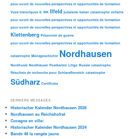
pour ouvrir de nouvelles perspectives et opportunités de formation
Ilfeld
Vues historiques
II. WK
judaïsme
kaiser
catastrophe
enfants
pour ouvrir de nouvelles perspectives et opportunités de formation
pour ouvrir de nouvelles perspectives et opportunités de formation
Klettenberg
Prisonnier de guerre
pour ouvrir de nouvelles perspectives et opportunités de formation
Nordhausen
catastrophe
Münzgeschichte
Nordhusie
Nordhäuser
Postkarten
Litige
Russie
catastrophe
Résultats de recherche pour
Schlaraffenreich
catastrophe
Südharz
Certificats
DERNIERS MESSAGES
Historischer Kalender Nordhausen 2026
Nordhausen au Reichshofrat
Cocagne en ville:
Historischer Kalender Nordhausen 2024
Bande 48 la rangée jaune