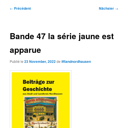
Navigation
←
Précédent
Nächster
→
de
contribution
Bande 47 la série jaune est
apparue
Publié le
23 November, 2022
de
ifflandnordhausen