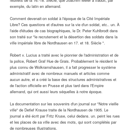
feuillets de la 16.-18. Siècle, que Joachim Meier a traduit, par
exemple, du latin en allemand.
Comment devenait-on soldat à l'époque de la Cité Impériale
Libre? Ces questions et d'autres sur la vie d'un soldat, etc.. un. À
l'aide d'études de cas biographiques, le Dr. Peter Kuhlbrodt dans
son traité sur "le recrutement et la désertion des soldats dans la
ville impériale libre de Nordhausen en 17. et 18. Siècle ".
Robert v. Lucius a traité avec le pionnier de l'administration et de
la police, Robert Graf Hue de Grais. Probablement le résident le
plus connu de Wolkramshausen, il a fait progresser le système
administratif avec de nombreux manuels et articles comme
aucun autre, et a créé la base des structures administratives et
de l'action officielle en Prusse et plus tard dans l'Empire
allemand, qui ont aussi leurs séquelles à notre époque.
La documentation sur les souvenirs d'un journal sur "Notre vieille
ville" de Detlef Krause traite de la Nordhausen de 1905. Le
journal a été écrit par Fritz Kruse, celui dedans. un. peint les rues
et les places de sa ville avec des mots, qui sont complétés par
de nombreuses illustrations.