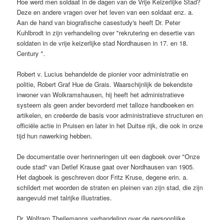
Hoe werd men soldaat in de dagen van de Vrije Keizerlijke Stad?
Deze en andere vragen over het leven van een soldaat enz. a.
Aan de hand van biografische casestudy's heeft Dr. Peter
Kuhlbrodt in zijn verhandeling over "rekrutering en desertie van
soldaten in de vrije keizerlijke stad Nordhausen in 17. en 18.
Century ".
Robert v. Lucius behandelde de pionier voor administratie en
politie, Robert Graf Hue de Grais. Waarschijnlijk de bekendste
inwoner van Wolkramshausen, hij heeft het administratieve
systeem als geen ander bevorderd met talloze handboeken en
artikelen, en creëerde de basis voor administratieve structuren en
officiële actie in Pruisen en later in het Duitse rijk, die ook in onze
tijd hun nawerking hebben.
De documentatie over herinneringen uit een dagboek over "Onze
oude stad" van Detlef Krause gaat over Nordhausen van 1905.
Het dagboek is geschreven door Fritz Kruse, degene erin. a.
schildert met woorden de straten en pleinen van zijn stad, die zijn
aangevuld met talrijke illustraties.
Dr. Wolfram Theilemanns verhandeling over de persoonlijke