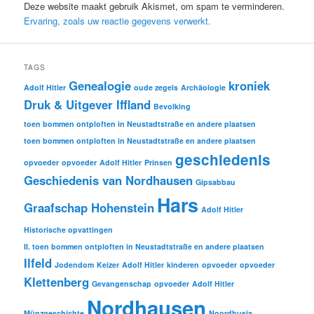
Deze website maakt gebruik Akismet, om spam te verminderen.
Ervaring, zoals uw reactie gegevens verwerkt.
TAGS
Genealogie
kroniek
Adolf Hitler
oude zegels
Archäologie
Druk & Uitgever Iffland
Bevolking
toen bommen ontploften in Neustadtstraße en andere plaatsen
toen bommen ontploften in Neustadtstraße en andere plaatsen
geschiedenis
opvoeder
opvoeder
Adolf Hitler
Prinsen
Geschiedenis van Nordhausen
Gipsabbau
Hars
Graafschap Hohenstein
Adolf Hitler
Historische opvattingen
II. toen bommen ontploften in Neustadtstraße en andere plaatsen
Ilfeld
Jodendom
Keizer
Adolf Hitler
kinderen
opvoeder
opvoeder
Klettenberg
Gevangenschap
opvoeder
Adolf Hitler
Nordhausen
Münzgeschichte
Noordhusia