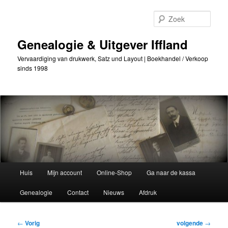
Ga
naar
Zoek
de
primaire
Genealogie & Uitgever Iffland
inhoud
Vervaardiging van drukwerk, Satz und Layout | Boekhandel / Verkoop
sinds 1998
Hoofdmenu
Huis
Mijn account
Online-Shop
Ga naar de kassa
Genealogie
Contact
Nieuws
Afdruk
Berichtnavigatie
←
Vorig
volgende
→