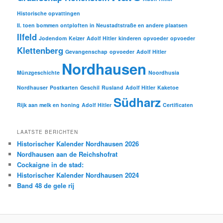
Historische opvattingen
II. toen bommen ontploften in Neustadtstraße en andere plaatsen
Ilfeld
Jodendom
Keizer
Adolf Hitler
kinderen
opvoeder
opvoeder
Klettenberg
Gevangenschap
opvoeder
Adolf Hitler
Nordhausen
Münzgeschichte
Noordhusia
Nordhauser
Postkarten
Geschil
Rusland
Adolf Hitler
Kaketoe
Südharz
Rijk aan melk en honing
Adolf Hitler
Certificaten
LAATSTE BERICHTEN
Historischer Kalender Nordhausen 2026
Nordhausen aan de Reichshofrat
Cockaigne in de stad:
Historischer Kalender Nordhausen 2024
Band 48 de gele rij