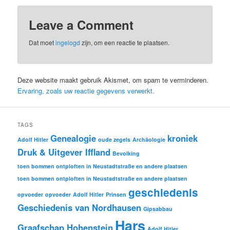
Leave a Comment
Dat moet
ingelogd
zijn, om een ​​reactie te plaatsen.
Deze website maakt gebruik Akismet, om spam te verminderen.
Ervaring, zoals uw reactie gegevens verwerkt.
TAGS
Genealogie
kroniek
Adolf Hitler
oude zegels
Archäologie
Druk & Uitgever Iffland
Bevolking
toen bommen ontploften in Neustadtstraße en andere plaatsen
toen bommen ontploften in Neustadtstraße en andere plaatsen
geschiedenis
opvoeder
opvoeder
Adolf Hitler
Prinsen
Geschiedenis van Nordhausen
Gipsabbau
Hars
Graafschap Hohenstein
Adolf Hitler