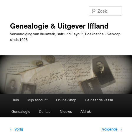
Ga
naar
Zoek
de
primaire
Genealogie & Uitgever Iffland
inhoud
Vervaardiging van drukwerk, Satz und Layout | Boekhandel / Verkoop
sinds 1998
Hoofdmenu
Huis
Mijn account
Online-Shop
Ga naar de kassa
Genealogie
Contact
Nieuws
Afdruk
Berichtnavigatie
←
Vorig
volgende
→