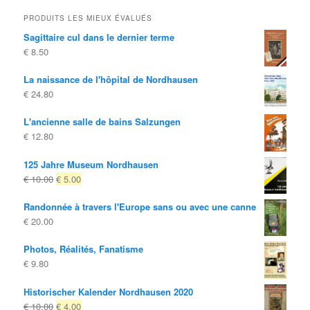
PRODUITS LES MIEUX ÉVALUÉS
Sagittaire cul dans le dernier terme
€
8.50
La naissance de l'hôpital de Nordhausen
€
24.80
L'ancienne salle de bains Salzungen
€
12.80
125 Jahre Museum Nordhausen
Le
Le
€
10.00
€
5.00
prix
prix
Randonnée à travers l'Europe sans ou avec une canne
d'origine
actuel
€
20.00
était:
est:
€ 10.00
€ 5.00.
Photos, Réalités, Fanatisme
€
9.80
Historischer Kalender Nordhausen 2020
Le
Le
€
10.00
€
4.00