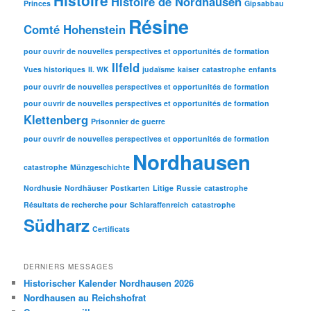
Histoire
Histoire de Nordhausen
Princes
Gipsabbau
Résine
Comté Hohenstein
pour ouvrir de nouvelles perspectives et opportunités de formation
Ilfeld
Vues historiques
II. WK
judaïsme
kaiser
catastrophe
enfants
pour ouvrir de nouvelles perspectives et opportunités de formation
pour ouvrir de nouvelles perspectives et opportunités de formation
Klettenberg
Prisonnier de guerre
pour ouvrir de nouvelles perspectives et opportunités de formation
Nordhausen
catastrophe
Münzgeschichte
Nordhusie
Nordhäuser
Postkarten
Litige
Russie
catastrophe
Résultats de recherche pour
Schlaraffenreich
catastrophe
Südharz
Certificats
DERNIERS MESSAGES
Historischer Kalender Nordhausen 2026
Nordhausen au Reichshofrat