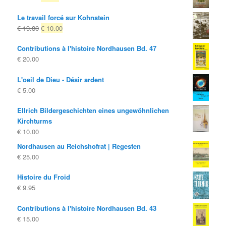
prix
prix
Le travail forcé sur Kohnstein
d'origine
actuel
Le
Le
€
19.80
€
10.00
était:
est:
prix
prix
€ 10.00
€ 4.00.
Contributions à l'histoire Nordhausen Bd. 47
d'origine
actuel
€
20.00
était:
est:
€ 19.80
€ 10.00.
L'oeil de Dieu - Désir ardent
€
5.00
Ellrich Bildergeschichten eines ungewöhnlichen
Kirchturms
€
10.00
Nordhausen au Reichshofrat | Regesten
€
25.00
Histoire du Froid
€
9.95
Contributions à l'histoire Nordhausen Bd. 43
€
15.00