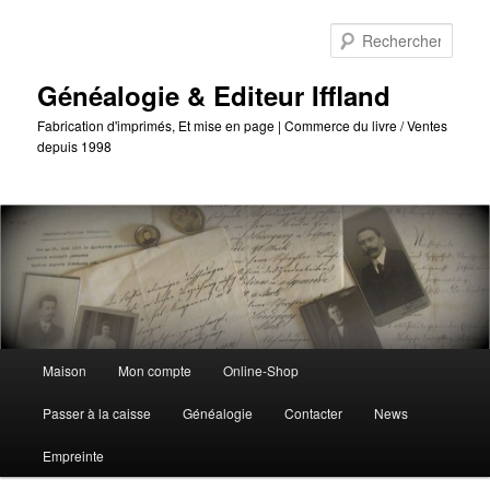
Passer
au
Reche
contenu
principal
Généalogie & Editeur Iffland
Fabrication d'imprimés, Et mise en page | Commerce du livre / Ventes
depuis 1998
Menu
Maison
Mon compte
Online-Shop
principal
Passer à la caisse
Généalogie
Contacter
News
Empreinte