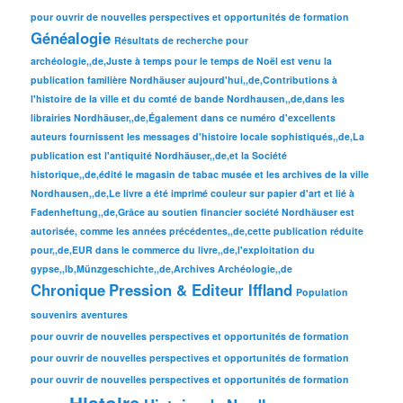
pour ouvrir de nouvelles perspectives et opportunités de formation
Généalogie
Résultats de recherche pour
archéologie,,de,Juste à temps pour le temps de Noël est venu la
publication familière Nordhäuser aujourd'hui,,de,Contributions à
l'histoire de la ville et du comté de bande Nordhausen,,de,dans les
librairies Nordhäuser,,de,Également dans ce numéro d'excellents
auteurs fournissent les messages d'histoire locale sophistiqués,,de,La
publication est l'antiquité Nordhäuser,,de,et la Société
historique,,de,édité le magasin de tabac musée et les archives de la ville
Nordhausen,,de,Le livre a été imprimé couleur sur papier d'art et lié à
Fadenheftung,,de,Grâce au soutien financier société Nordhäuser est
autorisée, comme les années précédentes,,de,cette publication réduite
pour,,de,EUR dans le commerce du livre,,de,l'exploitation du
gypse,,lb,Münzgeschichte,,de,Archives Archéologie,,de
Chronique
Pression & Editeur Iffland
Population
souvenirs
aventures
pour ouvrir de nouvelles perspectives et opportunités de formation
pour ouvrir de nouvelles perspectives et opportunités de formation
pour ouvrir de nouvelles perspectives et opportunités de formation