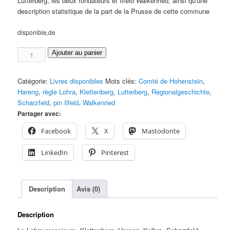
Lutterberg, les deux fondateurs et Ilfeld Walkenried, ainsi qu'une
description statistique de la part de la Prusse de cette commune
disponible,de
Comté
Ajouter au panier
de
Hohenstein
Catégorie:
Livres disponibles
Mots clés:
Comté de Hohenstein
,
Menge
Hareng
,
règle Lohra
,
Klettenberg
,
Lutterberg
,
Regionalgeschichte
,
Scharzfeld
,
pin Ilfeld
,
Walkenried
Partager avec:
Facebook
X
Mastodonte
LinkedIn
Pinterest
Description
Avis (0)
Description