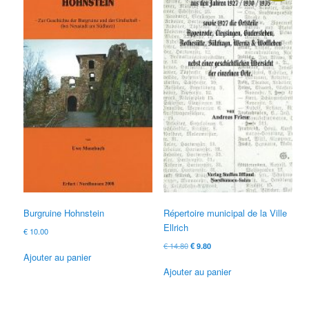
Burgruine Hohnstein
Répertoire municipal de la Ville
Ellrich
€
10.00
Le
Le
€
14.80
€
9.80
Ajouter au panier
prix
prix
d'origine
actuel
Ajouter au panier
était:
est:
€ 14.80
€ 9.80.