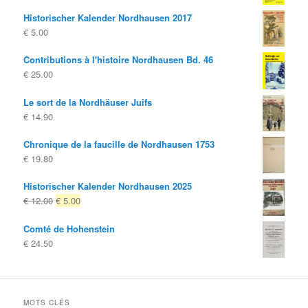
Historischer Kalender Nordhausen 2017
€
5.00
Contributions à l'histoire Nordhausen Bd. 46
€
25.00
Le sort de la Nordhäuser Juifs
€
14.90
Chronique de la faucille de Nordhausen 1753
€
19.80
Historischer Kalender Nordhausen 2025
Le
Le
€
12.00
€
5.00
prix
prix
Comté de Hohenstein
d'origine
actuel
€
24.50
était:
est:
€ 12.00
€ 5.00.
MOTS CLÉS