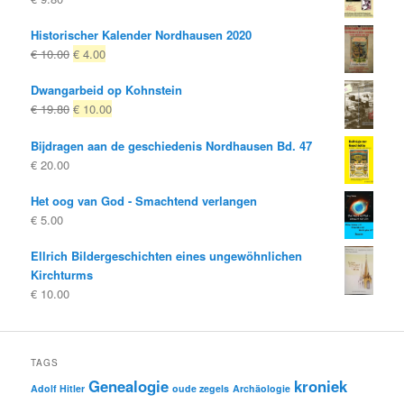
Historischer Kalender Nordhausen 2020
Oorspronkelijke
Huidige
€
10.00
€
4.00
prijs
prijs
Dwangarbeid op Kohnstein
was:
is:
Oorspronkelijke
Huidige
€
19.80
€
10.00
€ 10.00
€ 4.00.
prijs
prijs
Bijdragen aan de geschiedenis Nordhausen Bd. 47
was:
is:
€
20.00
€ 19.80
€ 10.00.
Het oog van God - Smachtend verlangen
€
5.00
Ellrich Bildergeschichten eines ungewöhnlichen
Kirchturms
€
10.00
TAGS
Genealogie
kroniek
Adolf Hitler
oude zegels
Archäologie