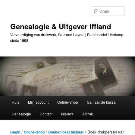
Ga
naar
Zoek
de
primaire
Genealogie & Uitgever Iffland
inhoud
Vervaardiging van drukwerk, Satz und Layout | Boekhandel / Verkoop
sinds 1998
Hoofdmenu
Huis
Mijn account
Online-Shop
Ga naar de kassa
Genealogie
Contact
Nieuws
Afdruk
/
/
/ Boek drukpersen van
Begin
Online-Shop
Boeken beschikbaar