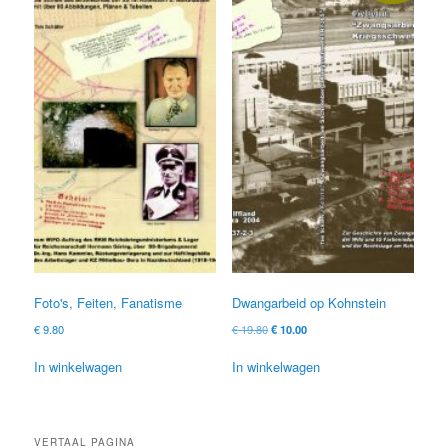
Foto's, Feiten, Fanatisme
Dwangarbeid op Kohnstein
Oorspronkelijke
Huidige
€
9.80
€
19.80
€
10.00
prijs
prijs
was:
is:
In winkelwagen
In winkelwagen
€ 19.80
€ 10.00.
VERTAAL PAGINA