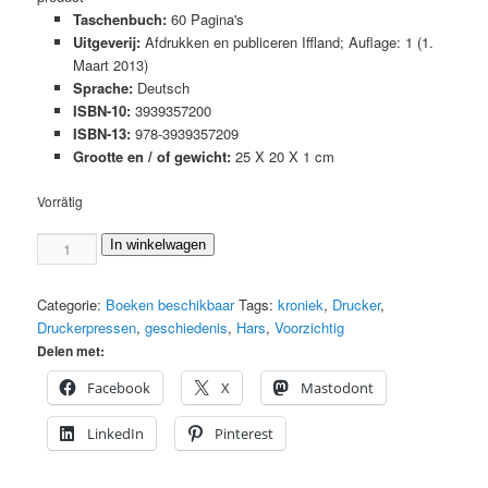
Taschenbuch:
60 Pagina's
Uitgeverij:
Afdrukken en publiceren Iffland; Auflage: 1 (1.
Maart 2013)
Sprache:
Deutsch
ISBN-10:
3939357200
ISBN-13:
978-3939357209
Grootte en / of gewicht:
25 X 20 X 1 cm
Vorrätig
Buchdruckerpressen
In winkelwagen
aus
Zorge
Categorie:
Boeken beschikbaar
Tags:
kroniek
,
Drucker
,
im
Druckerpressen
,
geschiedenis
,
Hars
,
Voorzichtig
Harz
Delen met:
Menge
Facebook
X
Mastodont
LinkedIn
Pinterest