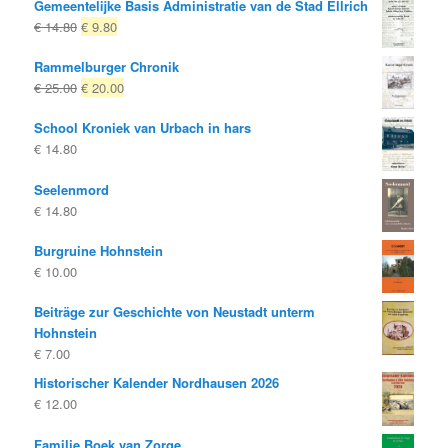
Gemeentelijke Basis Administratie van de Stad Ellrich
Oorspronkelijke
Huidige
€
14.80
€
9.80
prijs
prijs
Rammelburger Chronik
was:
is:
Oorspronkelijke
Huidige
€
25.00
€
20.00
€ 14.80
€ 9.80.
prijs
prijs
School Kroniek van Urbach in hars
was:
is:
€
14.80
€ 25.00
€ 20.00.
Seelenmord
€
14.80
Burgruine Hohnstein
€
10.00
Beiträge zur Geschichte von Neustadt unterm
Hohnstein
€
7.00
Historischer Kalender Nordhausen 2026
€
12.00
Familie Boek van Zorge