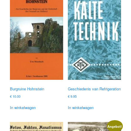
Burgruine Hohnstein
Geschiedenis van Refrigeration
€
10.00
€
9.95
In winkelwagen
In winkelwagen
Angebot!