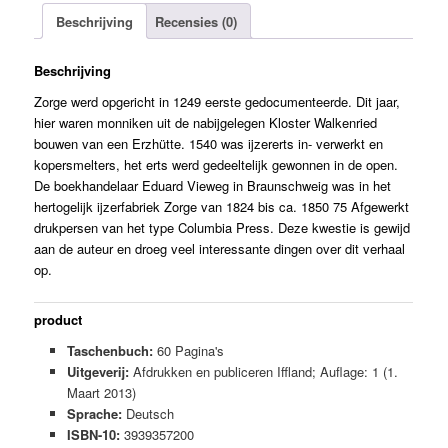
Beschrijving
Recensies (0)
Beschrijving
Zorge werd opgericht in 1249 eerste gedocumenteerde. Dit jaar,
hier waren monniken uit de nabijgelegen
Kloster Walkenried
bouwen van een Erzhütte. 1540 was ijzererts in- verwerkt en
kopersmelters, het erts werd gedeeltelijk gewonnen in de open.
De boekhandelaar Eduard Vieweg in Braunschweig was in het
hertogelijk ijzerfabriek Zorge van 1824 bis ca. 1850 75 Afgewerkt
drukpersen van het type Columbia Press. Deze kwestie is gewijd
aan de auteur en droeg veel interessante dingen over dit verhaal
op.
product
Taschenbuch:
60 Pagina's
Uitgeverij:
Afdrukken en publiceren Iffland; Auflage: 1 (1.
Maart 2013)
Sprache:
Deutsch
ISBN-10:
3939357200