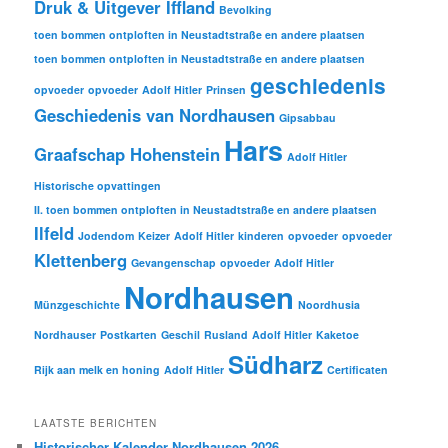
Druk & Uitgever Iffland
Bevolking
toen bommen ontploften in Neustadtstraße en andere plaatsen
toen bommen ontploften in Neustadtstraße en andere plaatsen
geschiedenis
opvoeder
opvoeder
Adolf Hitler
Prinsen
Geschiedenis van Nordhausen
Gipsabbau
Hars
Graafschap Hohenstein
Adolf Hitler
Historische opvattingen
II. toen bommen ontploften in Neustadtstraße en andere plaatsen
Ilfeld
Jodendom
Keizer
Adolf Hitler
kinderen
opvoeder
opvoeder
Klettenberg
Gevangenschap
opvoeder
Adolf Hitler
Nordhausen
Münzgeschichte
Noordhusia
Nordhauser
Postkarten
Geschil
Rusland
Adolf Hitler
Kaketoe
Südharz
Rijk aan melk en honing
Adolf Hitler
Certificaten
LAATSTE BERICHTEN
Historischer Kalender Nordhausen 2026