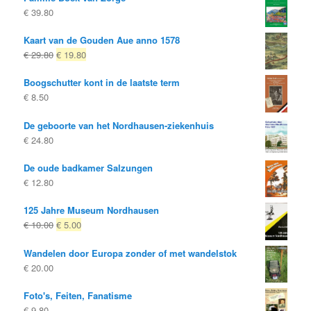
€
39.80
Kaart van de Gouden Aue anno 1578
Oorspronkelijke
Huidige
€
29.80
€
19.80
prijs
prijs
Boogschutter kont in de laatste term
was:
is:
€
8.50
€ 29.80
€ 19.80.
De geboorte van het Nordhausen-ziekenhuis
€
24.80
De oude badkamer Salzungen
€
12.80
125 Jahre Museum Nordhausen
Oorspronkelijke
Huidige
€
10.00
€
5.00
prijs
prijs
Wandelen door Europa zonder of met wandelstok
was:
is:
€
20.00
€ 10.00
€ 5.00.
Foto's, Feiten, Fanatisme
€
9.80