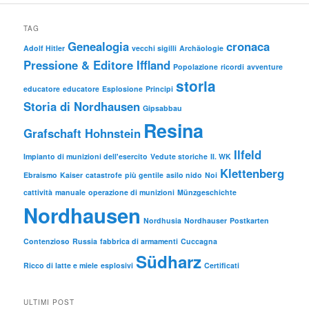
TAG
Genealogia
cronaca
Adolf Hitler
vecchi sigilli
Archäologie
Pressione & Editore Iffland
Popolazione
ricordi
avventure
storia
educatore
educatore
Esplosione
Principi
Storia di Nordhausen
Gipsabbau
Resina
Grafschaft Hohnstein
Ilfeld
Impianto di munizioni dell'esercito
Vedute storiche
II. WK
Klettenberg
Ebraismo
Kaiser
catastrofe
più gentile
asilo nido
Noi
cattività
manuale
operazione di munizioni
Münzgeschichte
Nordhausen
Nordhusia
Nordhauser
Postkarten
Contenzioso
Russia
fabbrica di armamenti
Cuccagna
Südharz
Ricco di latte e miele
esplosivi
Certificati
ULTIMI POST