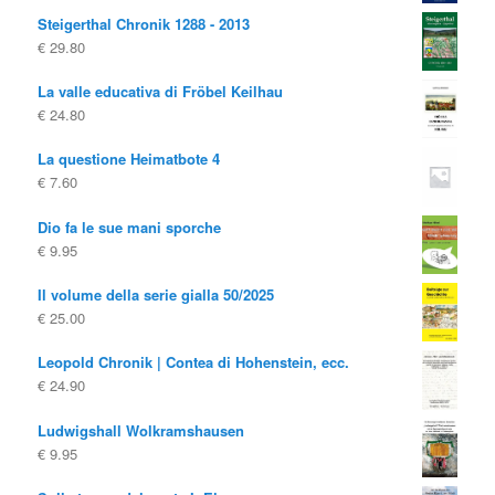
prezzo
prezzo
€ 10.00
€ 4.00.
Steigerthal Chronik 1288 - 2013
originale
attuale
€
29.80
era:
è:
€ 19.80
€ 10.00.
La valle educativa di Fröbel Keilhau
€
24.80
La questione Heimatbote 4
€
7.60
Dio fa le sue mani sporche
€
9.95
Il volume della serie gialla 50/2025
€
25.00
Leopold Chronik | Contea di Hohenstein, ecc.
€
24.90
Ludwigshall Wolkramshausen
€
9.95