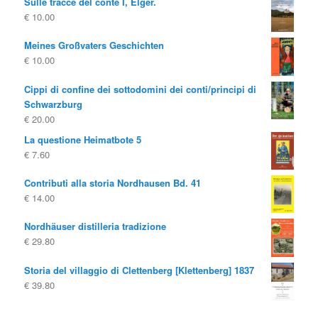
Sulle tracce del conte I, Elger.
€
10.00
Meines Großvaters Geschichten
€
10.00
Cippi di confine dei sottodomini dei conti/principi di
Schwarzburg
€
20.00
La questione Heimatbote 5
€
7.60
Contributi alla storia Nordhausen Bd. 41
€
14.00
Nordhäuser distilleria tradizione
€
29.80
Storia del villaggio di Clettenberg [Klettenberg] 1837
€
39.80