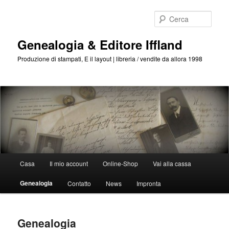
Passa
al
Cerca
contenuto
principale
Genealogia & Editore Iffland
Produzione di stampati, E il layout | libreria / vendite da allora 1998
Menu
Casa
Il mio account
Online-Shop
Vai alla cassa
Principale
Genealogia
Contatto
News
Impronta
Genealogia