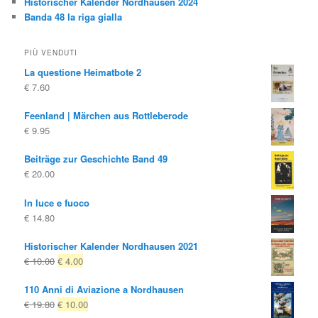
Historischer Kalender Nordhausen 2024
Banda 48 la riga gialla
PIÙ VENDUTI
La questione Heimatbote 2
€
7.60
Feenland | Märchen aus Rottleberode
€
9.95
Beiträge zur Geschichte Band 49
€
20.00
In luce e fuoco
€
14.80
Historischer Kalender Nordhausen 2021
Il
Il
€
10.00
€
4.00
prezzo
prezzo
110 Anni di Aviazione a Nordhausen
originale
attuale
Il
Il
€
19.80
€
10.00
era:
è: