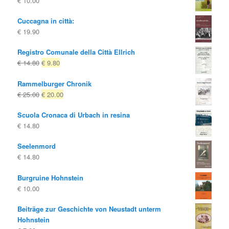
€
10.00
Cuccagna in città:
€
19.90
Registro Comunale della Città Ellrich
Il
Il
€
14.80
€
9.80
prezzo
prezzo
Rammelburger Chronik
originale
attuale
Il
Il
€
25.00
€
20.00
era:
è:
prezzo
prezzo
€ 14.80
€ 9.80.
Scuola Cronaca di Urbach in resina
originale
attuale
€
14.80
era:
è:
€ 25.00
€ 20.00.
Seelenmord
€
14.80
Burgruine Hohnstein
€
10.00
Beiträge zur Geschichte von Neustadt unterm
Hohnstein