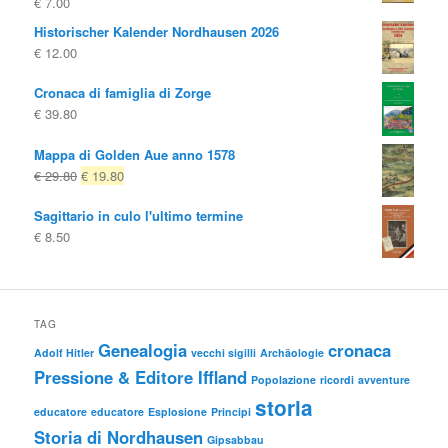
€
7.00
Historischer Kalender Nordhausen 2026
€
12.00
Cronaca di famiglia di Zorge
€
39.80
Mappa di Golden Aue anno 1578
Il
Il
€
29.80
€
19.80
prezzo
prezzo
Sagittario in culo l'ultimo termine
originale
attuale
€
8.50
era:
è:
€ 29.80
€ 19.80.
TAG
Genealogia
cronaca
Adolf Hitler
vecchi sigilli
Archäologie
Pressione & Editore Iffland
Popolazione
ricordi
avventure
storia
educatore
educatore
Esplosione
Principi
Storia di Nordhausen
Gipsabbau