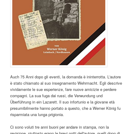
Auch 75 Anni dopo gli eventi, la domanda è ininterrotta. L'autore
è stato chiamato al suo insegnamento Wehrmacht. Egli descrive
vividamente le sue esperienze, fare nuove amicizie e perdere
compagni. La sua fuga dai russi, die Verwundung und
Überführung in ein Lazarett. Il suo infortunio e la giovane età
presumibilmente hanno portato a questo, che a Werner König fu
risparmiata una lunga prigionia.
Ci sono voluti tre anni buoni per andare in stampa, non la
revisione, piuttosto erano le brevi notti dell'autore, quelli dopo di