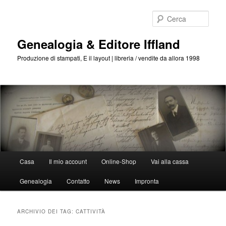
Passa
Passa
al
al
Cerca
contenuto
contenuto
principale
secondario
Genealogia & Editore Iffland
Produzione di stampati, E il layout | libreria / vendite da allora 1998
Menu
Casa
Il mio account
Online-Shop
Vai alla cassa
Principale
Genealogia
Contatto
News
Impronta
ARCHIVIO DEI TAG:
CATTIVITÀ