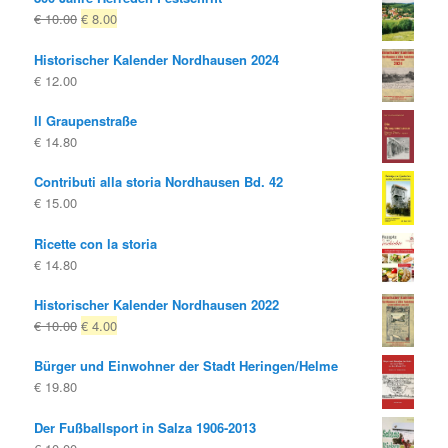
Il
Il
€
10.00
€
8.00
prezzo
prezzo
Historischer Kalender Nordhausen 2024
originale
attuale
€
12.00
era:
è:
€ 10.00
€ 8.00.
Il Graupenstraße
€
14.80
Contributi alla storia Nordhausen Bd. 42
€
15.00
Ricette con la storia
€
14.80
Historischer Kalender Nordhausen 2022
Il
Il
€
10.00
€
4.00
prezzo
prezzo
Bürger und Einwohner der Stadt Heringen/Helme
originale
attuale
€
19.80
era:
è:
€ 10.00
€ 4.00.
Der Fußballsport in Salza 1906-2013