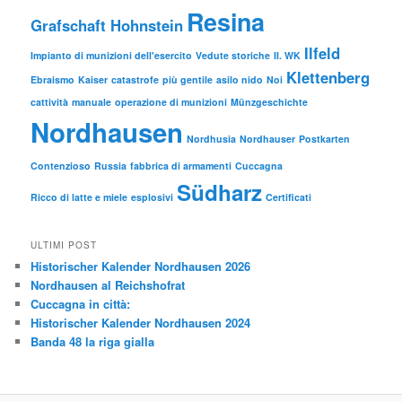
Resina
Grafschaft Hohnstein
Ilfeld
Impianto di munizioni dell'esercito
Vedute storiche
II. WK
Klettenberg
Ebraismo
Kaiser
catastrofe
più gentile
asilo nido
Noi
cattività
manuale
operazione di munizioni
Münzgeschichte
Nordhausen
Nordhusia
Nordhauser
Postkarten
Contenzioso
Russia
fabbrica di armamenti
Cuccagna
Südharz
Ricco di latte e miele
esplosivi
Certificati
ULTIMI POST
Historischer Kalender Nordhausen 2026
Nordhausen al Reichshofrat
Cuccagna in città:
Historischer Kalender Nordhausen 2024
Banda 48 la riga gialla