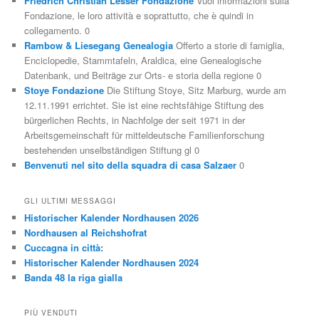
Friedrich Christian Lesser Fondazione
Vuoi informazioni sulla
Fondazione, le loro attività e soprattutto, che è quindi in
collegamento. 0
Rambow & Liesegang Genealogia
Offerto a storie di famiglia,
Enciclopedie, Stammtafeln, Araldica, eine Genealogische
Datenbank, und Beiträge zur Orts- e storia della regione 0
Stoye Fondazione
Die Stiftung Stoye, Sitz Marburg, wurde am
12.11.1991 errichtet. Sie ist eine rechtsfähige Stiftung des
bürgerlichen Rechts, in Nachfolge der seit 1971 in der
Arbeitsgemeinschaft für mitteldeutsche Familienforschung
bestehenden unselbständigen Stiftung gl 0
Benvenuti nel sito della squadra di casa Salzaer
0
GLI ULTIMI MESSAGGI
Historischer Kalender Nordhausen 2026
Nordhausen al Reichshofrat
Cuccagna in città:
Historischer Kalender Nordhausen 2024
Banda 48 la riga gialla
PIÙ VENDUTI