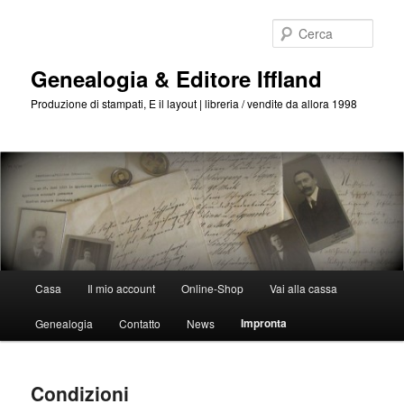
Passa
al
Cerca
contenuto
principale
Genealogia & Editore Iffland
Produzione di stampati, E il layout | libreria / vendite da allora 1998
Menu
Casa
Il mio account
Online-Shop
Vai alla cassa
Principale
Impronta
Genealogia
Contatto
News
Condizioni