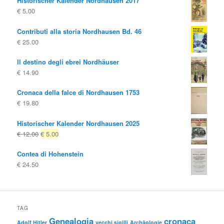
Historischer Kalender Nordhausen 2017
€
5.00
Contributi alla storia Nordhausen Bd. 46
€
25.00
Il destino degli ebrei Nordhäuser
€
14.90
Cronaca della falce di Nordhausen 1753
€
19.80
Historischer Kalender Nordhausen 2025
Il
Il
€
12.00
€
5.00
prezzo
prezzo
Contea di Hohenstein
originale
attuale
€
24.50
era:
è:
€ 12.00
€ 5.00.
TAG
Genealogia
cronaca
Adolf Hitler
vecchi sigilli
Archäologie