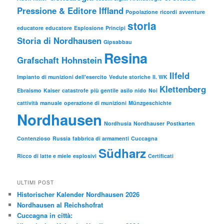
Pressione & Editore Iffland
Popolazione
ricordi
avventure
storia
educatore
educatore
Esplosione
Principi
Storia di Nordhausen
Gipsabbau
Resina
Grafschaft Hohnstein
Ilfeld
Impianto di munizioni dell'esercito
Vedute storiche
II. WK
Klettenberg
Ebraismo
Kaiser
catastrofe
più gentile
asilo nido
Noi
cattività
manuale
operazione di munizioni
Münzgeschichte
Nordhausen
Nordhusia
Nordhauser
Postkarten
Contenzioso
Russia
fabbrica di armamenti
Cuccagna
Südharz
Ricco di latte e miele
esplosivi
Certificati
ULTIMI POST
Historischer Kalender Nordhausen 2026
Nordhausen al Reichshofrat
Cuccagna in città: