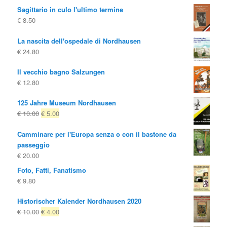
Sagittario in culo l'ultimo termine
€
8.50
La nascita dell'ospedale di Nordhausen
€
24.80
Il vecchio bagno Salzungen
€
12.80
125 Jahre Museum Nordhausen
Il
Il
€
10.00
€
5.00
prezzo
prezzo
Camminare per l'Europa senza o con il bastone da
originale
attuale
passeggio
era:
è:
€
20.00
€ 10.00
€ 5.00.
Foto, Fatti, Fanatismo
€
9.80
Historischer Kalender Nordhausen 2020
Il
Il
€
10.00
€
4.00
prezzo
prezzo