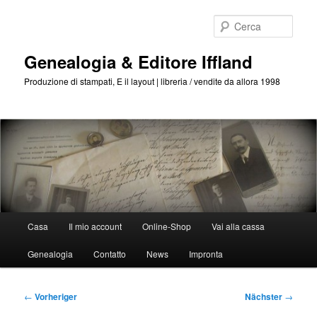
Passa
al
Cerca
contenuto
principale
Genealogia & Editore Iffland
Produzione di stampati, E il layout | libreria / vendite da allora 1998
Menu
Casa
Il mio account
Online-Shop
Vai alla cassa
Principale
Genealogia
Contatto
News
Impronta
Posta
←
Vorheriger
Nächster
→
navigazione