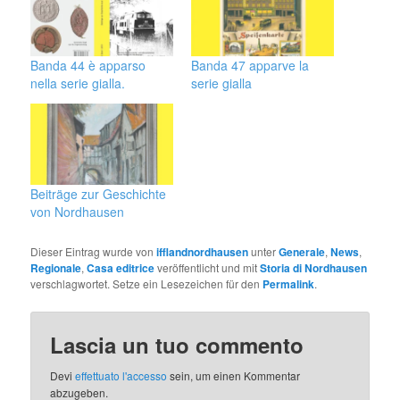
Banda 44 è apparso
Banda 47 apparve la
nella serie gialla.
serie gialla
Beiträge zur Geschichte
von Nordhausen
Dieser Eintrag wurde von
ifflandnordhausen
unter
Generale
,
News
,
Regionale
,
Casa editrice
veröffentlicht und mit
Storia di Nordhausen
verschlagwortet
.
Setze ein Lesezeichen für den
Permalink
.
Lascia un tuo commento
Devi
effettuato l'accesso
sein,
um einen Kommentar
abzugeben
.