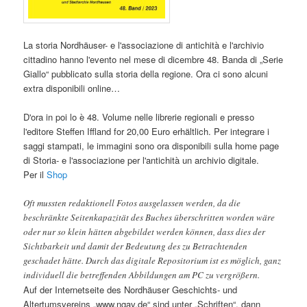
La storia Nordhäuser- e l'associazione di antichità e l'archivio
cittadino hanno l'evento nel mese di dicembre 48. Banda di „Serie
Giallo“ pubblicato sulla storia della regione. Ora ci sono alcuni
extra disponibili online…
D'ora in poi lo è 48. Volume nelle librerie regionali e presso
l'editore Steffen Iffland for 20,00 Euro erhältlich. Per integrare i
saggi stampati, le immagini sono ora disponibili sulla home page
di Storia- e l'associazione per l'antichità un archivio digitale.
Per il
Shop
Oft mussten redaktionell Fotos ausgelassen werden
,
da die
beschränkte Seitenkapazität des Buches überschritten worden wäre
oder nur so klein hätten abgebildet werden können
,
dass dies der
Sichtbarkeit und damit der Bedeutung des zu Betrachtenden
geschadet hätte
.
Durch das digitale Repositorium ist es möglich
,
ganz
individuell die betreffenden Abbildungen am PC zu vergrößern
.
Auf der Internetseite des Nordhäuser Geschichts
-
und
Altertumsvereins
„
www.ngav.de
“
sind unter „Schriften“
,
dann