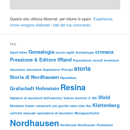
Questo sito utilizza Akismet, per ridurre lo spam.
Esperienza,
come vengono elaborati i dati del tuo commento.
TAG
Genealogia
cronaca
Adolf Hitler
vecchi sigilli
Archäologie
Pressione & Editore Iffland
Popolazione
ricordi
avventure
storia
educatore
educatore
Esplosione
Principi
Storia di Nordhausen
Gipsabbau
Resina
Grafschaft Hohnstein
Ilfeld
Impianto di munizioni dell'esercito
Vedute storiche
II. WK
Klettenberg
Ebraismo
Kaiser
catastrofe
più gentile
asilo nido
Noi
cattività
manuale
operazione di munizioni
Münzgeschichte
Nordhausen
Nordhusia
Nordhauser
Postkarten