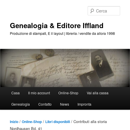
Passa
al
Cerca
contenuto
principale
Genealogia & Editore Iffland
Produzione di stampati, E il layout | libreria / vendite da allora 1998
Menu
Casa
Il mio account
Online-Shop
Vai alla cassa
Principale
Genealogia
Contatto
News
Impronta
/
/
/ Contributi alla storia
Inizio
Online-Shop
Libri disponibili
Nordhausen Bd. 41