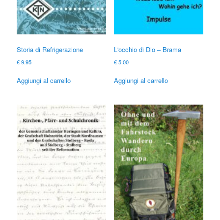
Storia di Refrigerazione
L'occhio di Dio – Brama
€
9.95
€
5.00
Aggiungi al carrello
Aggiungi al carrello