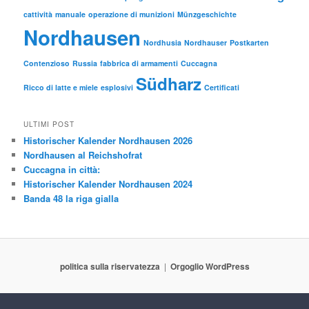
cattività
manuale
operazione di munizioni
Münzgeschichte
Nordhausen
Nordhusia
Nordhauser
Postkarten
Contenzioso
Russia
fabbrica di armamenti
Cuccagna
Südharz
Ricco di latte e miele
esplosivi
Certificati
ULTIMI POST
Historischer Kalender Nordhausen 2026
Nordhausen al Reichshofrat
Cuccagna in città:
Historischer Kalender Nordhausen 2024
Banda 48 la riga gialla
politica sulla riservatezza
Orgoglio WordPress