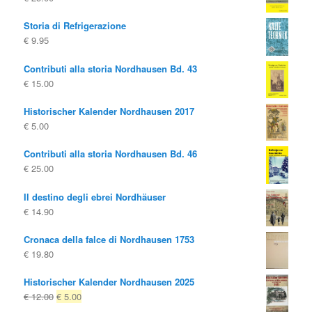
Storia di Refrigerazione
€
9.95
Contributi alla storia Nordhausen Bd. 43
€
15.00
Historischer Kalender Nordhausen 2017
€
5.00
Contributi alla storia Nordhausen Bd. 46
€
25.00
Il destino degli ebrei Nordhäuser
€
14.90
Cronaca della falce di Nordhausen 1753
€
19.80
Historischer Kalender Nordhausen 2025
Il
Il
€
12.00
€
5.00
prezzo
prezzo