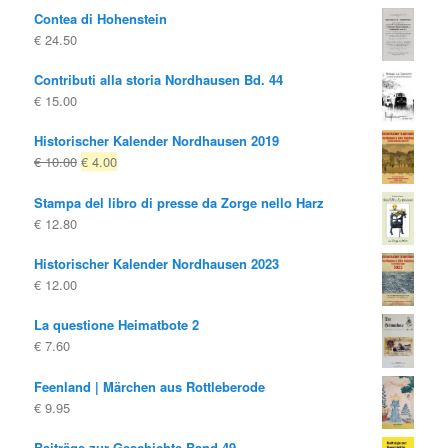
Contea di Hohenstein
originale
attuale
€
24.50
era:
è:
€ 12.00
€ 5.00.
Contributi alla storia Nordhausen Bd. 44
€
15.00
Historischer Kalender Nordhausen 2019
Il
Il
€
10.00
€
4.00
prezzo
prezzo
Stampa del libro di presse da Zorge nello Harz
originale
attuale
€
12.80
era:
è:
€ 10.00
€ 4.00.
Historischer Kalender Nordhausen 2023
€
12.00
La questione Heimatbote 2
€
7.60
Feenland | Märchen aus Rottleberode
€
9.95
Beiträge zur Geschichte Band 49