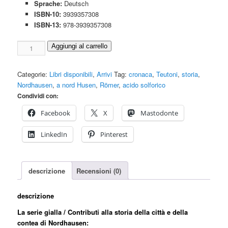
Sprache:
Deutsch
ISBN-10:
3939357308
ISBN-13:
978-3939357308
Contributi
Aggiungi al carrello
alla
storia
Categorie:
Libri disponibili
,
Arrivi
Tag:
cronaca
,
Teutoni
,
storia
,
Nordhausen
Nordhausen
,
a nord Husen
,
Römer
,
acido solforico
Bd.
Condividi con:
41
Menge
Facebook
X
Mastodonte
LinkedIn
Pinterest
descrizione
Recensioni (0)
descrizione
La serie gialla / Contributi alla storia della città e della
contea di Nordhausen: