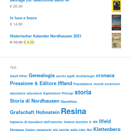
€
20.00
In luce e fuoco
€
14.80
Historischer Kalender Nordhausen 2021
Il
Il
€
10.00
€
4.00
prezzo
prezzo
originale
attuale
era:
è:
€ 10.00
€ 4.00.
TAG
Genealogia
cronaca
Adolf Hitler
vecchi sigilli
Archäologie
Pressione & Editore Iffland
Popolazione
ricordi
avventure
storia
educatore
educatore
Esplosione
Principi
Storia di Nordhausen
Gipsabbau
Resina
Grafschaft Hohnstein
Ilfeld
Impianto di munizioni dell'esercito
Vedute storiche
II. WK
Klettenberg
Ebraismo
Kaiser
catastrofe
più gentile
asilo nido
Noi