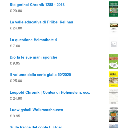
Steigerthal Chronik 1288 - 2013
originale
attuale
€
29.80
era:
è:
€ 19.80
€ 10.00.
La valle educativa di Fröbel Keilhau
€
24.80
La questione Heimatbote 4
€
7.60
Dio fa le sue mani sporche
€
9.95
Il volume della serie gialla 50/2025
€
25.00
Leopold Chronik | Contea di Hohenstein, ecc.
€
24.90
Ludwigshall Wolkramshausen
€
9.95
Sulle tracce del conte I, Elger.