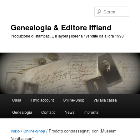
Passa
Passa
al
al
Cerca
contenuto
contenuto
principale
secondario
Genealogia & Editore Iffland
Produzione di stampati, E il layout | libreria / vendite da allora 1998
Menu
Casa
Il mio account
Online-Shop
Vai alla cassa
Principale
Genealogia
Contatto
News
Impronta
/
/ Prodotti contrassegnati con „Museum
Inizio
Online-Shop
Nordhausen“