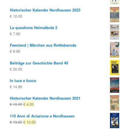
€ 10.00
€ 4.00.
Historischer Kalender Nordhausen 2023
€
12.00
La questione Heimatbote 2
€
7.60
Feenland | Märchen aus Rottleberode
€
9.95
Beiträge zur Geschichte Band 49
€
20.00
In luce e fuoco
€
14.80
Historischer Kalender Nordhausen 2021
Il
Il
€
10.00
€
4.00
prezzo
prezzo
110 Anni di Aviazione a Nordhausen
originale
attuale
Il
Il
€
19.80
€
10.00
era:
è:
prezzo
prezzo
€ 10.00
€ 4.00.