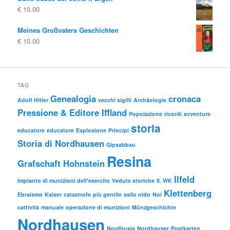
€
10.00
Meines Großvaters Geschichten
€
10.00
TAG
Genealogia
cronaca
Adolf Hitler
vecchi sigilli
Archäologie
Pressione & Editore Iffland
Popolazione
ricordi
avventure
storia
educatore
educatore
Esplosione
Principi
Storia di Nordhausen
Gipsabbau
Resina
Grafschaft Hohnstein
Ilfeld
Impianto di munizioni dell'esercito
Vedute storiche
II. WK
Klettenberg
Ebraismo
Kaiser
catastrofe
più gentile
asilo nido
Noi
cattività
manuale
operazione di munizioni
Münzgeschichte
Nordhausen
Nordhusia
Nordhauser
Postkarten