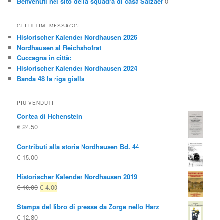
Benvenuti nel sito della squadra di casa Salzaer
0
GLI ULTIMI MESSAGGI
Historischer Kalender Nordhausen 2026
Nordhausen al Reichshofrat
Cuccagna in città:
Historischer Kalender Nordhausen 2024
Banda 48 la riga gialla
PIÙ VENDUTI
Contea di Hohenstein
€
24.50
Contributi alla storia Nordhausen Bd. 44
€
15.00
Historischer Kalender Nordhausen 2019
Il
Il
€
10.00
€
4.00
prezzo
prezzo
Stampa del libro di presse da Zorge nello Harz
originale
attuale
€
12.80
era:
è: