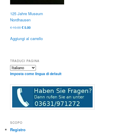
125 Jahre Museum
Nordhausen
Il
Il
€
10.00
€
5.00
prezzo
prezzo
originale
attuale
Aggiungi al carrello
era:
è:
€ 10.00
€ 5.00.
TRADUCI PAGINA
Imposta come lingua di default
SCOPO
Registro