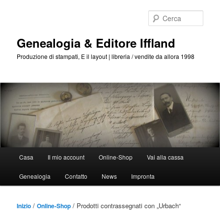
Passa
Passa
al
al
Cerca
contenuto
contenuto
principale
secondario
Genealogia & Editore Iffland
Produzione di stampati, E il layout | libreria / vendite da allora 1998
Menu
Casa
Il mio account
Online-Shop
Vai alla cassa
Principale
Genealogia
Contatto
News
Impronta
/
/ Prodotti contrassegnati con „Urbach“
Inizio
Online-Shop