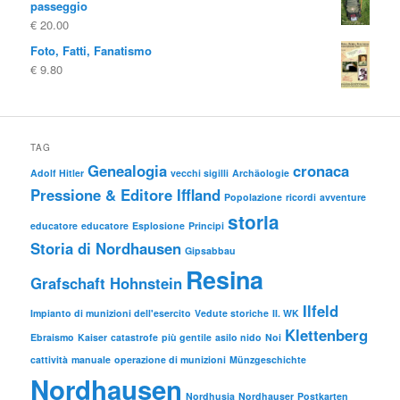
passeggio
era:
è:
€
20.00
€ 10.00
€ 5.00.
Foto, Fatti, Fanatismo
€
9.80
TAG
Genealogia
cronaca
Adolf Hitler
vecchi sigilli
Archäologie
Pressione & Editore Iffland
Popolazione
ricordi
avventure
storia
educatore
educatore
Esplosione
Principi
Storia di Nordhausen
Gipsabbau
Resina
Grafschaft Hohnstein
Ilfeld
Impianto di munizioni dell'esercito
Vedute storiche
II. WK
Klettenberg
Ebraismo
Kaiser
catastrofe
più gentile
asilo nido
Noi
cattività
manuale
operazione di munizioni
Münzgeschichte
Nordhausen
Nordhusia
Nordhauser
Postkarten