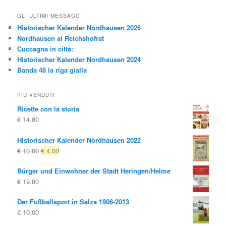
GLI ULTIMI MESSAGGI
Historischer Kalender Nordhausen 2026
Nordhausen al Reichshofrat
Cuccagna in città:
Historischer Kalender Nordhausen 2024
Banda 48 la riga gialla
PIÙ VENDUTI
Ricette con la storia
€
14.80
Historischer Kalender Nordhausen 2022
Il
Il
€
10.00
€
4.00
prezzo
prezzo
Bürger und Einwohner der Stadt Heringen/Helme
originale
attuale
€
19.80
era:
è:
€ 10.00
€ 4.00.
Der Fußballsport in Salza 1906-2013
€
10.00