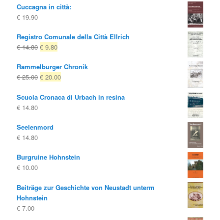
Cuccagna in città:
€
19.90
Registro Comunale della Città Ellrich
Il
Il
€
14.80
€
9.80
prezzo
prezzo
Rammelburger Chronik
originale
attuale
Il
Il
€
25.00
€
20.00
era:
è:
prezzo
prezzo
€ 14.80
€ 9.80.
Scuola Cronaca di Urbach in resina
originale
attuale
€
14.80
era:
è:
€ 25.00
€ 20.00.
Seelenmord
€
14.80
Burgruine Hohnstein
€
10.00
Beiträge zur Geschichte von Neustadt unterm
Hohnstein
€
7.00