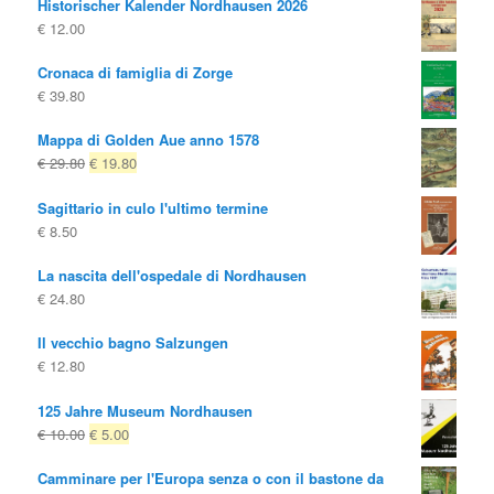
Historischer Kalender Nordhausen 2026
€
12.00
Cronaca di famiglia di Zorge
€
39.80
Mappa di Golden Aue anno 1578
Il
Il
€
29.80
€
19.80
prezzo
prezzo
Sagittario in culo l'ultimo termine
originale
attuale
€
8.50
era:
è:
€ 29.80
€ 19.80.
La nascita dell'ospedale di Nordhausen
€
24.80
Il vecchio bagno Salzungen
€
12.80
125 Jahre Museum Nordhausen
Il
Il
€
10.00
€
5.00
prezzo
prezzo
Camminare per l'Europa senza o con il bastone da
originale
attuale