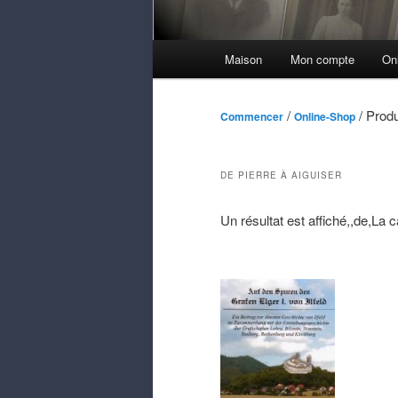
Menu
Maison
Mon compte
On
principal
/
/ Produ
Commencer
Online-Shop
DE PIERRE À AIGUISER
Un résultat est affiché,,de,La