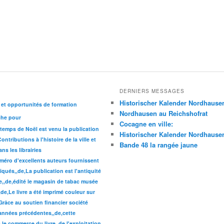
DERNIERS MESSAGES
Historischer Kalender Nordhause
 et opportunités de formation
Nordhausen au Reichshofrat
che pour
Cocagne en ville:
 temps de Noël est venu la publication
Historischer Kalender Nordhause
ntributions à l'histoire de la ville et
Bande 48 la rangée jaune
s les librairies
éro d'excellents auteurs fournissent
iqués,,de,La publication est l'antiquité
ue,,de,édité le magasin de tabac musée
,de,Le livre a été imprimé couleur sur
,Grâce au soutien financier société
années précédentes,,de,cette
le commerce du livre,,de,l'exploitation