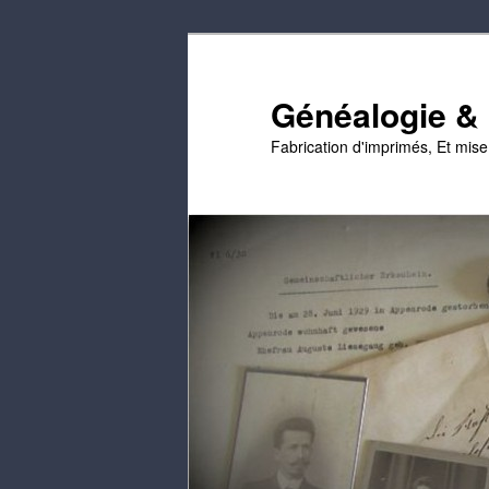
Passer
Passer
au
au
contenu
contenu
Généalogie & E
principal
secondaire
Fabrication d'imprimés, Et mis