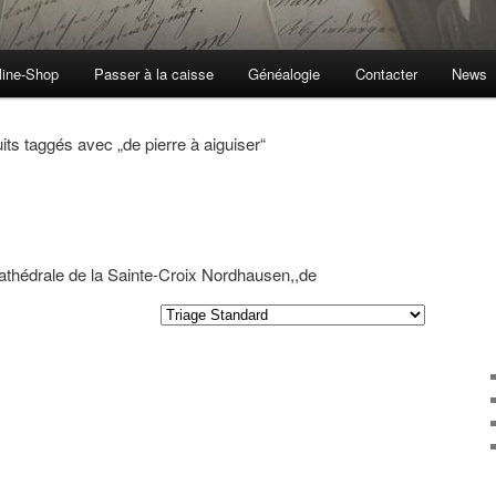
line-Shop
Passer à la caisse
Généalogie
Contacter
News
its taggés avec „de pierre à aiguiser“
 cathédrale de la Sainte-Croix Nordhausen,,de