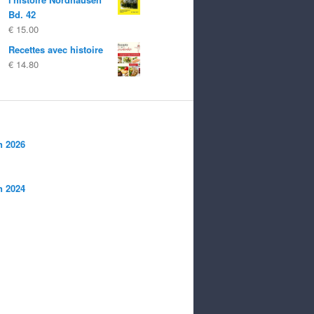
Bd. 42
€
15.00
Recettes avec histoire
€
14.80
n 2026
n 2024