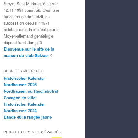
Stoye, Seat Marburg, était sur
12.11.1991 construit. C'est une
fondation de droit civil, en
succession depuis l' 1971
existant dans la société pour le
Moyen-allemand généalogie
dépend fondation gl 0
Bienvenue sur le site de la
maison du club Salzaer
0
DERNIERS MESSAGES
Historischer Kalender
Nordhausen 2026
Nordhausen au Reichshofrat
Cocagne en ville:
Historischer Kalender
Nordhausen 2024
Bande 48 la rangée jaune
PRODUITS LES MIEUX ÉVALUÉS