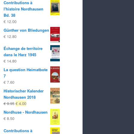
Contributions à
l'histoire Nordhausen
Bd. 38
€
12.00
Günther von Bliedungen
€
12.80
Échange de territoire
dans le Harz 1945
€
14.80
La question Heimatbote
7
€
7.60
Historischer Kalender
Nordhausen 2018
Le
Le
€
9.95
€
4.00
prix
prix
Nordhuse - Nordhausen
d'origine
actuel
€
8.50
était:
est:
€ 9.95
€ 4.00.
Contributions à