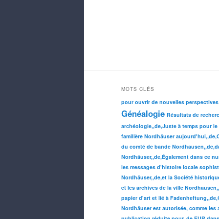
MOTS CLÉS
pour ouvrir de nouvelles perspectives
Généalogie
Résultats de recher
archéologie,,de,Juste à temps pour le
familière Nordhäuser aujourd'hui,,de,Co
du comté de bande Nordhausen,,de,dan
Nordhäuser,,de,Également dans ce num
les messages d'histoire locale sophist
Nordhäuser,,de,et la Société historiq
et les archives de la ville Nordhausen,
papier d'art et lié à Fadenheftung,,de
Nordhäuser est autorisée, comme les 
publication réduite pour,,de,EUR dans 