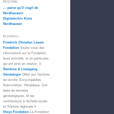
RÉGIONAL
… parce qu'il s'agit de
Nordhausen!
Digitalarchiv Kreis
Nordhausen
BLOGROLL
Friedrich Christian Lesser
Fondation
Voulez-vous des
informations sur la Fondation,
leurs activités, et en particulier,
qui est ainsi en relation. 0
Rambow & Liesegang
Généalogie
Offert aux histoires
de famille, Encyclopédies,
Stammtafeln, Héraldique, Une
base de données
généalogiques, et les
contributions à l'échelle locale-
et l'histoire régionale 0
Stoye Fondation
La Fondation