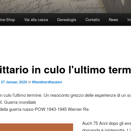
ine-Shop
Vai alla cassa
Genealogia
Contatto
News
I
ttario in culo l'ultimo ter
l
27 Januar, 2020
di
ifflandnordhausen
 in culo l'ultimo termine. Un resoconto grezzo delle esperienze di un so
 II. Guerra mondiale
ella guerra russo-POW 1943-1945 Werner Re.
Auch 75 Anni dopo gli even
domanda è ininterrotta. L'