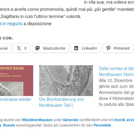
in vita sua, ma voleva scr
enze e averle come promemoria, quindi mai più „più gentile“ mandato
„Sagittario in culo l'ultimo termine“ volontà.
i in negozio
a disposizione
I CON:
book
X
Mastodonte
LinkedIn
Pinterest
Della contea al dist
Nordhausen Hohns
Alla 12. Dicembre
jährte sich zum 30
Anniversario del g
dove il Hohenstei
enstrasse wieder
Die Bombardierung von
fu ceduta allo Stat
Nordhausen Teil I.
Brandeburgo. Die
denkwürdige Datu
rag wurde von
ifflandnordhausen
unter
Generale
veröffentlicht und mit
ricordi
,
avv
Anlaß sein, einen 
à
,
Russia
verschlagwortet
.
Setze ein Lesezeichen für den
Permalink
.
geschichtlichen Ab