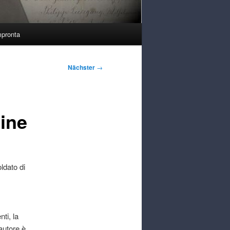
mpronta
Nächster
→
mine
ldato di
ti, la
autore è