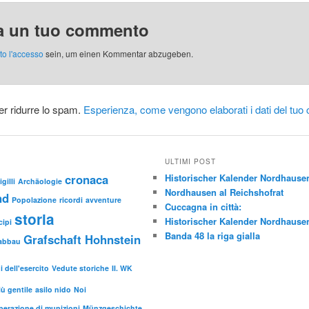
Grafschaft Hohens
späteren Landkrei
a un tuo commento
Nordhausen, per d
wobei besonderes
ato l'accesso
sein,
um einen Kommentar abzugeben
.
Augenmerk auf die
nach dem…
er ridurre lo spam.
Esperienza, come vengono elaborati i dati del tu
ULTIMI POST
cronaca
Historischer Kalender Nordhause
gilli
Archäologie
Nordhausen al Reichshofrat
nd
Popolazione
ricordi
avventure
Cuccagna in città:
storia
Historischer Kalender Nordhause
cipi
Banda 48 la riga gialla
Grafschaft Hohnstein
abbau
 dell'esercito
Vedute storiche
II. WK
iù gentile
asilo nido
Noi
perazione di munizioni
Münzgeschichte