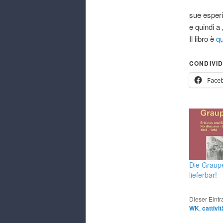
sue esperi
e quindi a 
Il libro è
qu
CONDIVID
Face
Die Graup
lieferbar!
Dieser Eint
WK
,
cattivit