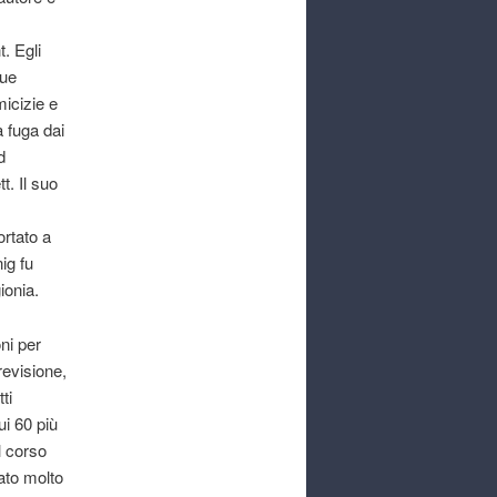
. Egli
sue
icizie e
 fuga dai
d
t. Il suo
rtato a
ig fu
ionia.
oni per
revisione,
ti
lui 60 più
el corso
ato molto