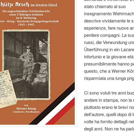
stato chiamato al suo
insegnamento Wehrmacht
descrive vividamente le 
esperienze, fare nuove am
perdere compagni. La sua
russi, die Verwundung un
Überführung in ein Lazaret
infortunio e la giovane età
presumibilmente hanno po
questo, che a Werner Kön
risparmiata una lunga prig
Ci sono voluti tre anni bu
andare in stampa, non la 
piuttosto erano le brevi not
dell'autore, quelli dopo di 
volte ha fornito dettagli n
degli anni. Non ne ha parl