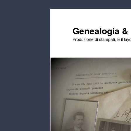
Passa
al
contenuto
Genealogia & E
principale
Produzione di stampati, E il layo