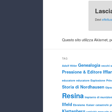
Lasci
Devi
effettu
Questo sito utilizza Akismet, p
TAG
Genealogia
Adolf Hitler
vecchi si
Pressione & Editore Iffla
educatore
educatore
Esplosione
Prin
Storia di Nordhausen
Gips
Resina
Impianto di munizioni
Ilfeld
Ebraismo
Kaiser
catastrofe
p
Klettenberg
cattività
manuale
o