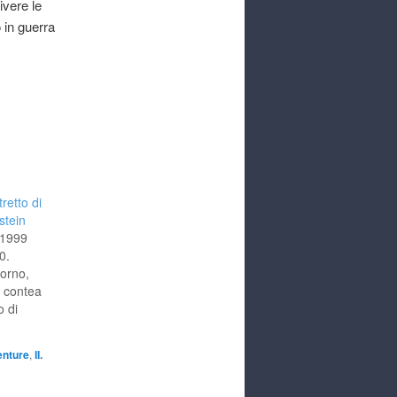
ivere le
 in guerra
retto di
tein
 1999
0.
iorno,
n contea
o di
ses
m soll
enture
,
II.
kleinen
riß der