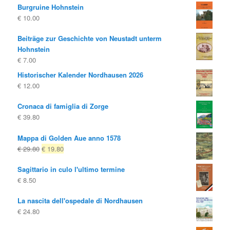
Burgruine Hohnstein
€
10.00
Beiträge zur Geschichte von Neustadt unterm
Hohnstein
€
7.00
Historischer Kalender Nordhausen 2026
€
12.00
Cronaca di famiglia di Zorge
€
39.80
Mappa di Golden Aue anno 1578
Il
Il
€
29.80
€
19.80
prezzo
prezzo
Sagittario in culo l'ultimo termine
originale
attuale
€
8.50
era:
è:
€ 29.80
€ 19.80.
La nascita dell'ospedale di Nordhausen
€
24.80