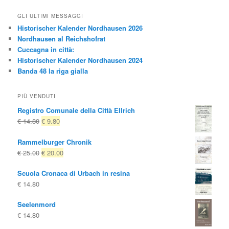
GLI ULTIMI MESSAGGI
Historischer Kalender Nordhausen 2026
Nordhausen al Reichshofrat
Cuccagna in città:
Historischer Kalender Nordhausen 2024
Banda 48 la riga gialla
PIÙ VENDUTI
Registro Comunale della Città Ellrich
Il
Il
€
14.80
€
9.80
prezzo
prezzo
Rammelburger Chronik
originale
attuale
Il
Il
€
25.00
€
20.00
era:
è:
prezzo
prezzo
€ 14.80
€ 9.80.
Scuola Cronaca di Urbach in resina
originale
attuale
€
14.80
era:
è:
€ 25.00
€ 20.00.
Seelenmord
€
14.80