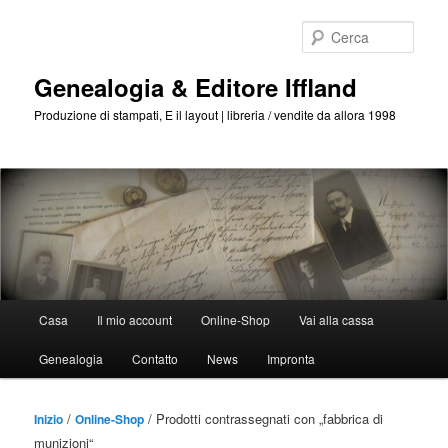
Passa
Passa
al
al
Cerca
contenuto
contenuto
principale
secondario
Genealogia & Editore Iffland
Produzione di stampati, E il layout | libreria / vendite da allora 1998
Menu
Casa
Il mio account
Online-Shop
Vai alla cassa
Principale
Genealogia
Contatto
News
Impronta
/
/ Prodotti contrassegnati con „fabbrica di
Inizio
Online-Shop
munizioni“