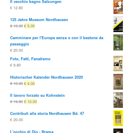
Il vecchio bagno Salzungen
€
12.80
125 Jahre Museum Nordhausen
Il
Il
€
10.00
€
5.00
prezzo
prezzo
Camminare per l'Europa senza o con il bastone da
originale
attuale
passeggio
era:
è:
€
20.00
€ 10.00
€ 5.00.
Foto, Fatti, Fanatismo
€
9.80
Historischer Kalender Nordhausen 2020
Il
Il
€
10.00
€
4.00
prezzo
prezzo
Il lavoro forzato su Kohnstein
originale
attuale
Il
Il
€
19.80
€
10.00
era:
è:
prezzo
prezzo
€ 10.00
€ 4.00.
Contributi alla storia Nordhausen Bd. 47
originale
attuale
€
20.00
era:
è:
€ 19.80
€ 10.00.
L'occhio di Dio - Brama