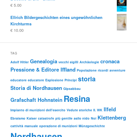
€
5.00
Ellrich Bildergeschichten eines ungewöhnlichen
Kirchturms
€
10.00
TAG
Genealogia
cronaca
Adolf Hitler
vecchi sigilli
Archäologie
Pressione & Editore Iffland
Popolazione
ricordi
avventure
storia
educatore
educatore
Esplosione
Principi
Storia di Nordhausen
Gipsabbau
Resina
Grafschaft Hohnstein
Ilfeld
Impianto di munizioni dell'esercito
Vedute storiche
II. WK
Klettenberg
Ebraismo
Kaiser
catastrofe
più gentile
asilo nido
Noi
cattività
manuale
operazione di munizioni
Münzgeschichte
Nordhausen