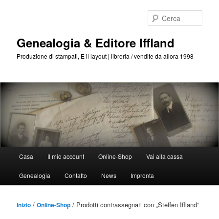
Passa
Passa
al
al
Cerca
contenuto
contenuto
principale
secondario
Genealogia & Editore Iffland
Produzione di stampati, E il layout | libreria / vendite da allora 1998
Menu
Casa
Il mio account
Online-Shop
Vai alla cassa
Principale
Genealogia
Contatto
News
Impronta
/
/ Prodotti contrassegnati con „Steffen Iffland“
Inizio
Online-Shop