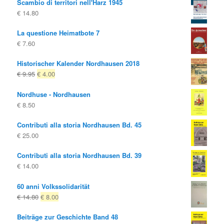
Scambio di territori nell'Harz 1945
€
14.80
La questione Heimatbote 7
€
7.60
Historischer Kalender Nordhausen 2018
Il
Il
€
9.95
€
4.00
prezzo
prezzo
Nordhuse - Nordhausen
originale
attuale
€
8.50
era:
è:
€ 9.95
€ 4.00.
Contributi alla storia Nordhausen Bd. 45
€
25.00
Contributi alla storia Nordhausen Bd. 39
€
14.00
60 anni Volkssolidarität
Il
Il
€
14.80
€
8.00
prezzo
prezzo
Beiträge zur Geschichte Band 48
originale
attuale