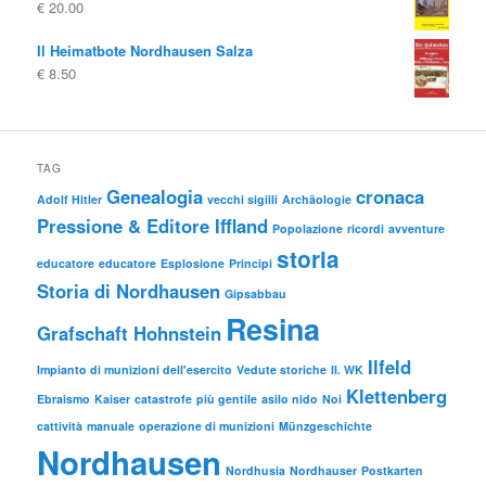
€
20.00
era:
è:
€ 14.80
€ 8.00.
Il Heimatbote Nordhausen Salza
€
8.50
TAG
Genealogia
cronaca
Adolf Hitler
vecchi sigilli
Archäologie
Pressione & Editore Iffland
Popolazione
ricordi
avventure
storia
educatore
educatore
Esplosione
Principi
Storia di Nordhausen
Gipsabbau
Resina
Grafschaft Hohnstein
Ilfeld
Impianto di munizioni dell'esercito
Vedute storiche
II. WK
Klettenberg
Ebraismo
Kaiser
catastrofe
più gentile
asilo nido
Noi
cattività
manuale
operazione di munizioni
Münzgeschichte
Nordhausen
Nordhusia
Nordhauser
Postkarten