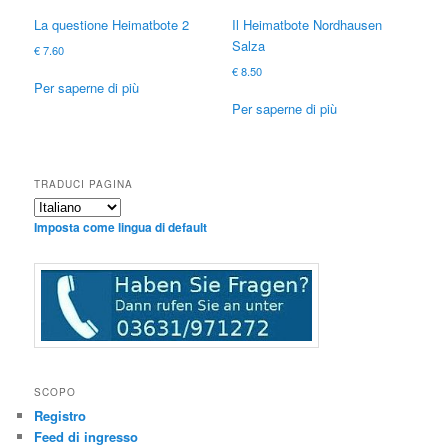
La questione Heimatbote 2
Il Heimatbote Nordhausen
Salza
€
7.60
€
8.50
Per saperne di più
Per saperne di più
TRADUCI PAGINA
Imposta come lingua di default
SCOPO
Registro
Feed di ingresso