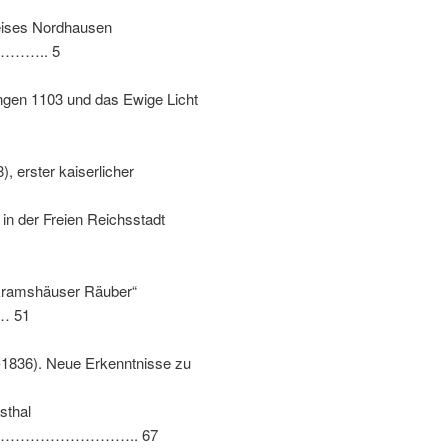
reises Nordhausen
….. 5
ngen
1103
und das Ewige Licht
8),
erster kaiserlicher
in der Freien Reichsstadt
olkramshäuser Räuber“
 51
-1836).
Neue Erkenntnisse zu
hsthal
………………….. 67