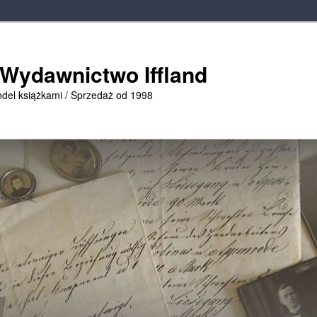
 Wydawnictwo Iffland
ndel książkami / Sprzedaż od 1998