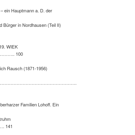
–
ein Hauptmann a
. D.
der
rd Bürger in Nordhausen
(
Teil II
)
19. WIEK
….. 100
rich Rausch
(1871-1956)
…………………………………………….
berharzer Familien Lohoff
.
Ein
truhm
 141