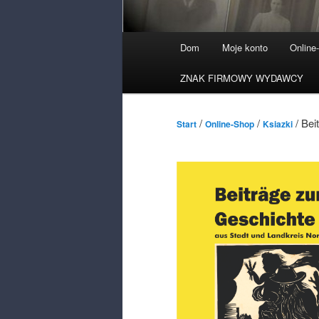
Menu
Dom
Moje konto
Online
główne
ZNAK FIRMOWY WYDAWCY
/
/
/ Bei
Start
Online-Shop
Ksiazki