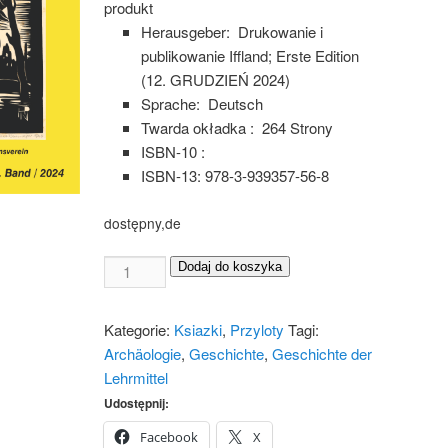
produkt
Herausgeber: ‎
Drukowanie i
publikowanie Iffland;
Erste Edition
(12. GRUDZIEŃ 2024)
: ‎
Deutsch
Twarda okładka : ‎
264 Strony
:
ISBN-13: 978-3-939357-56-8
dostępny,de
Beiträge
Dodaj do koszyka
zur
Geschichte
Kategorie:
Ksiazki
,
Przyloty
Tagi:
Band
Archäologie
,
Geschichte
,
Geschichte der
49
Lehrmittel
Menge
Udostępnij:
Facebook
X