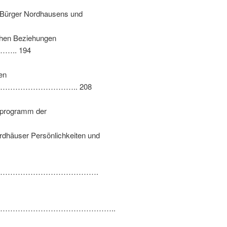
 Bürger Nordhausens und
chen Beziehungen
. 194
en
…………………….. 208
tprogramm der
rdhäuser Persönlichkeiten und
………………………………….
……………………………………..