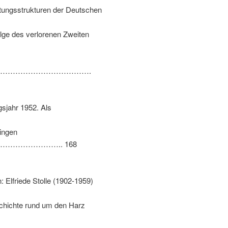
tungsstrukturen der Deutschen
ge des verlorenen Zweiten
……………………………….
gsjahr
1952.
Als
ingen
……………….. 168
n
:
Elfriede Stolle
(1902-1959)
chichte rund um den Harz