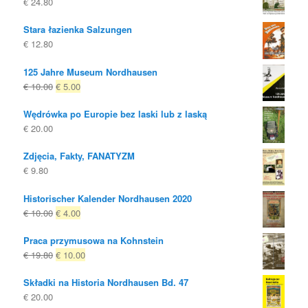
€
24.80
Stara łazienka Salzungen
€
12.80
125 Jahre Museum Nordhausen
Oryginalna
Obecna
€
10.00
€
5.00
cena
cena
Wędrówka po Europie bez laski lub z laską
była:
to:
€
20.00
€ 10.00
€ 5.00.
Zdjęcia, Fakty, FANATYZM
€
9.80
Historischer Kalender Nordhausen 2020
Oryginalna
Obecna
€
10.00
€
4.00
cena
cena
Praca przymusowa na Kohnstein
była:
to:
Oryginalna
Obecna
€
19.80
€
10.00
€ 10.00
€ 4.00.
cena
cena
Składki na Historia Nordhausen Bd. 47
była:
to:
€
20.00
€ 19.80
€ 10.00.