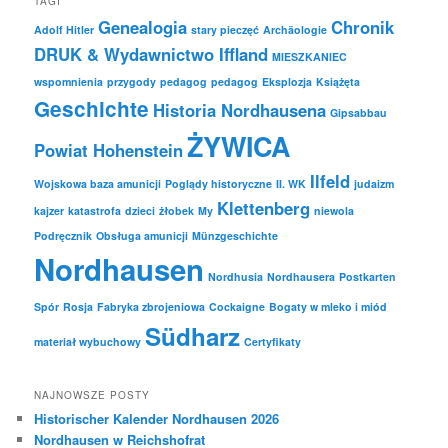
TAGI
Genealogia
Chronik
Adolf Hitler
stary pieczęć
Archäologie
DRUK & Wydawnictwo Iffland
MIESZKANIEC
wspomnienia
przygody
pedagog
pedagog
Eksplozja
Książęta
Geschichte
Historia Nordhausena
Gipsabbau
ŻYWICA
Powiat Hohenstein
Ilfeld
Wojskowa baza amunicji
Poglądy historyczne
II. WK
judaizm
Klettenberg
kajzer
katastrofa
dzieci
żłobek
My
niewola
Podręcznik
Obsługa amunicji
Münzgeschichte
Nordhausen
Nordhusia
Nordhausera
Postkarten
Spór
Rosja
Fabryka zbrojeniowa
Cockaigne
Bogaty w mleko i miód
Südharz
materiał wybuchowy
Certyfikaty
NAJNOWSZE POSTY
Historischer Kalender Nordhausen 2026
Nordhausen w Reichshofrat