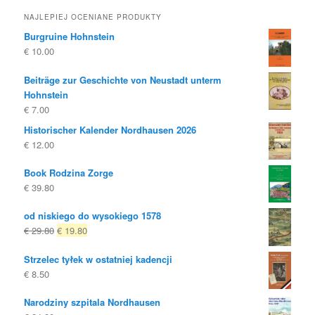
NAJLEPIEJ OCENIANE PRODUKTY
Burgruine Hohnstein
€
10.00
Beiträge zur Geschichte von Neustadt unterm
Hohnstein
€
7.00
Historischer Kalender Nordhausen 2026
€
12.00
Book Rodzina Zorge
€
39.80
od niskiego do wysokiego 1578
Oryginalna
Obecna
€
29.80
€
19.80
cena
cena
Strzelec tyłek w ostatniej kadencji
była:
to:
€
8.50
€ 29.80
€ 19.80.
Narodziny szpitala Nordhausen