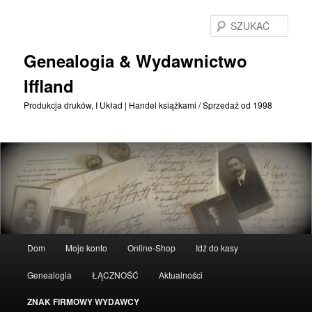
Przejdź
do
SZU
treści
podstawowej
Genealogia & Wydawnictwo
Iffland
Produkcja druków, I Układ | Handel książkami / Sprzedaż od 1998
Menu
Dom
Moje konto
Online-Shop
Idź do kasy
główne
Genealogia
ŁĄCZNOŚĆ
Aktualności
ZNAK FIRMOWY WYDAWCY