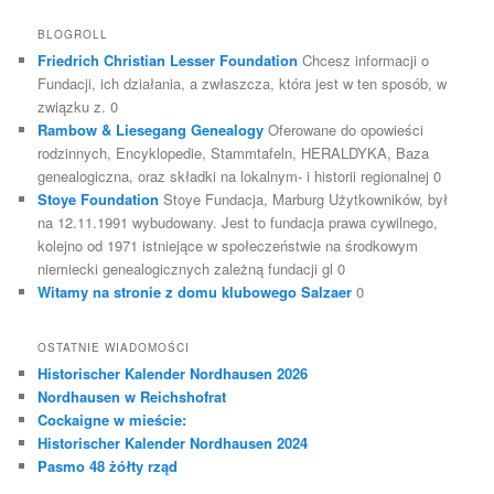
BLOGROLL
Friedrich Christian Lesser Foundation
Chcesz informacji o
Fundacji, ich działania, a zwłaszcza, która jest w ten sposób, w
związku z. 0
Rambow & Liesegang Genealogy
Oferowane do opowieści
rodzinnych, Encyklopedie, Stammtafeln, HERALDYKA, Baza
genealogiczna, oraz składki na lokalnym- i historii regionalnej 0
Stoye Foundation
Stoye Fundacja, Marburg Użytkowników, był
na 12.11.1991 wybudowany. Jest to fundacja prawa cywilnego,
kolejno od 1971 istniejące w społeczeństwie na środkowym
niemiecki genealogicznych zależną fundacji gl 0
Witamy na stronie z domu klubowego Salzaer
0
OSTATNIE WIADOMOŚCI
Historischer Kalender Nordhausen 2026
Nordhausen w Reichshofrat
Cockaigne w mieście:
Historischer Kalender Nordhausen 2024
Pasmo 48 żółty rząd