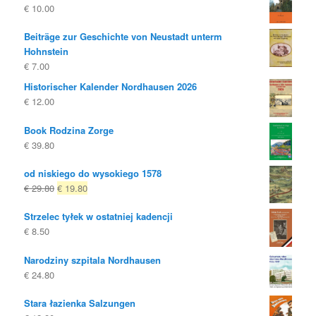
€
10.00
Beiträge zur Geschichte von Neustadt unterm
Hohnstein
€
7.00
Historischer Kalender Nordhausen 2026
€
12.00
Book Rodzina Zorge
€
39.80
od niskiego do wysokiego 1578
Oryginalna
Obecna
€
29.80
€
19.80
cena
cena
Strzelec tyłek w ostatniej kadencji
była:
to:
€
8.50
€ 29.80
€ 19.80.
Narodziny szpitala Nordhausen
€
24.80
Stara łazienka Salzungen