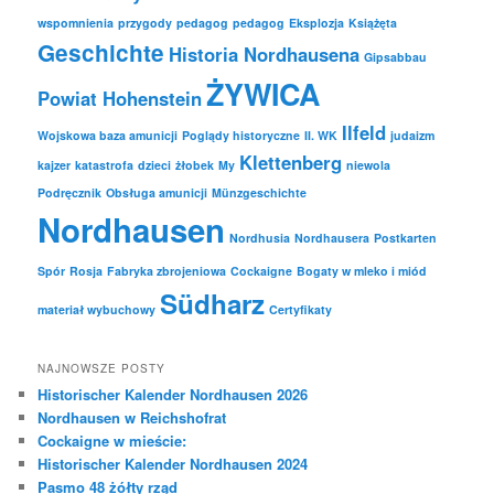
wspomnienia
przygody
pedagog
pedagog
Eksplozja
Książęta
Geschichte
Historia Nordhausena
Gipsabbau
ŻYWICA
Powiat Hohenstein
Ilfeld
Wojskowa baza amunicji
Poglądy historyczne
II. WK
judaizm
Klettenberg
kajzer
katastrofa
dzieci
żłobek
My
niewola
Podręcznik
Obsługa amunicji
Münzgeschichte
Nordhausen
Nordhusia
Nordhausera
Postkarten
Spór
Rosja
Fabryka zbrojeniowa
Cockaigne
Bogaty w mleko i miód
Südharz
materiał wybuchowy
Certyfikaty
NAJNOWSZE POSTY
Historischer Kalender Nordhausen 2026
Nordhausen w Reichshofrat
Cockaigne w mieście:
Historischer Kalender Nordhausen 2024
Pasmo 48 żółty rząd