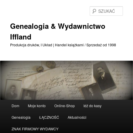
Przejdź
Przejdź
do
do
SZU
treści
treści
podstawowej
drugorzędnych
Genealogia & Wydawnictwo
Iffland
Produkcja druków, I Układ | Handel książkami / Sprzedaż od 1998
Menu
Dom
Moje konto
Online-Shop
Idź do kasy
główne
Genealogia
ŁĄCZNOŚĆ
Aktualności
ZNAK FIRMOWY WYDAWCY