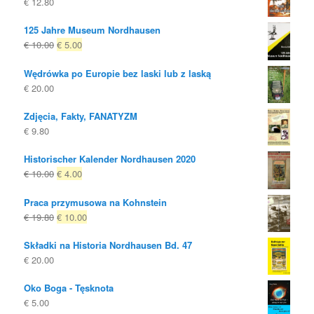
€
12.80
125 Jahre Museum Nordhausen
Oryginalna
Obecna
€
10.00
€
5.00
cena
cena
Wędrówka po Europie bez laski lub z laską
była:
to:
€
20.00
€ 10.00
€ 5.00.
Zdjęcia, Fakty, FANATYZM
€
9.80
Historischer Kalender Nordhausen 2020
Oryginalna
Obecna
€
10.00
€
4.00
cena
cena
Praca przymusowa na Kohnstein
była:
to:
Oryginalna
Obecna
€
19.80
€
10.00
€ 10.00
€ 4.00.
cena
cena
Składki na Historia Nordhausen Bd. 47
była:
to:
€
20.00
€ 19.80
€ 10.00.
Oko Boga - Tęsknota
€
5.00