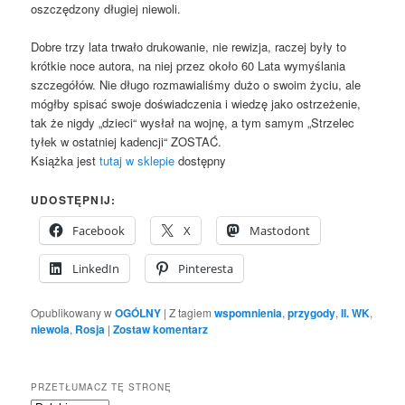
oszczędzony długiej niewoli.
Dobre trzy lata trwało drukowanie, nie rewizja, raczej były to
krótkie noce autora, na niej przez około 60 Lata wymyślania
szczegółów. Nie długo rozmawialiśmy dużo o swoim życiu, ale
mógłby spisać swoje doświadczenia i wiedzę jako ostrzeżenie,
tak że nigdy „dzieci“ wysłał na wojnę, a tym samym „Strzelec
tyłek w ostatniej kadencji“ ZOSTAĆ.
Książka jest
tutaj w sklepie
dostępny
UDOSTĘPNIJ:
Facebook
X
Mastodont
LinkedIn
Pinteresta
Opublikowany w
OGÓLNY
|
Z tagiem
wspomnienia
,
przygody
,
II. WK
,
niewola
,
Rosja
|
Zostaw komentarz
PRZETŁUMACZ TĘ STRONĘ