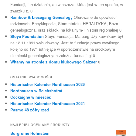
Fundacji, ich działania, a zwłaszcza, która jest w ten sposób, w
związku z. 0
Rambow & Liesegang Genealogy
Oferowane do opowieści
rodzinnych, Encyklopedie, Stammtafeln, HERALDYKA, Baza
genealogiczna, oraz składki na lokalnym- i historii regionalnej 0
Stoye Foundation
Stoye Fundacja, Marburg Użytkowników, był
na 12.11.1991 wybudowany. Jest to fundacja prawa cywilnego,
kolejno od 1971 istniejące w społeczeństwie na środkowym
niemiecki genealogicznych zależną fundacji gl 0
Witamy na stronie z domu klubowego Salzaer
0
OSTATNIE WIADOMOŚCI
Historischer Kalender Nordhausen 2026
Nordhausen w Reichshofrat
Cockaigne w mieście:
Historischer Kalender Nordhausen 2024
Pasmo 48 żółty rząd
NAJLEPIEJ OCENIANE PRODUKTY
Burgruine Hohnstein