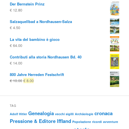
Der Bernstein Prinz
€
12.80
Salzaquellbad a Nordhausen-Salza
€
4.50
La vita del bambino è gioco
€
64.00
Contributi alla storia Nordhausen Bd. 40
€
14.00
800 Jahre Herreden Festschrift
Il
Il
€
10.00
€
8.00
prezzo
prezzo
originale
attuale
era:
è:
€ 10.00
€ 8.00.
TAG
Genealogia
cronaca
Adolf Hitler
vecchi sigilli
Archäologie
Pressione & Editore Iffland
Popolazione
ricordi
avventure