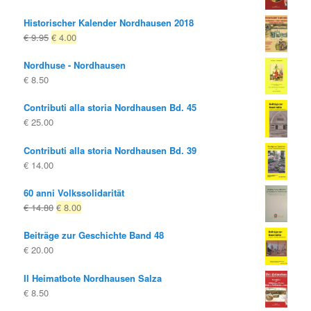
Historischer Kalender Nordhausen 2018
Il
Il
€
9.95
€
4.00
prezzo
prezzo
Nordhuse - Nordhausen
originale
attuale
€
8.50
era:
è:
€ 9.95
€ 4.00.
Contributi alla storia Nordhausen Bd. 45
€
25.00
Contributi alla storia Nordhausen Bd. 39
€
14.00
60 anni Volkssolidarität
Il
Il
€
14.80
€
8.00
prezzo
prezzo
Beiträge zur Geschichte Band 48
originale
attuale
€
20.00
era:
è:
€ 14.80
€ 8.00.
Il Heimatbote Nordhausen Salza
€
8.50