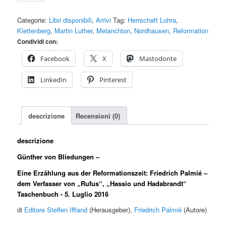
von
Bliedungen
Categorie:
Libri disponibili
,
Arrivi
Tag:
Herrschaft Lohra
,
Menge
Klettenberg
,
Martin Luther
,
Melanchton
,
Nordhausen
,
Reformation
Condividi con:
Facebook
X
Mastodonte
LinkedIn
Pinterest
descrizione
Recensioni (0)
descrizione
Günther von Bliedungen –
Eine Erzählung aus der Reformationszeit: Friedrich Palmié –
dem Verfasser von „Rufus“, „Hassio und Hadabrandt“
Taschenbuch
- 5. Luglio 2016
di
Editore Steffen Iffland
(Herausgeber),
Friedrich Palmié
(Autore)