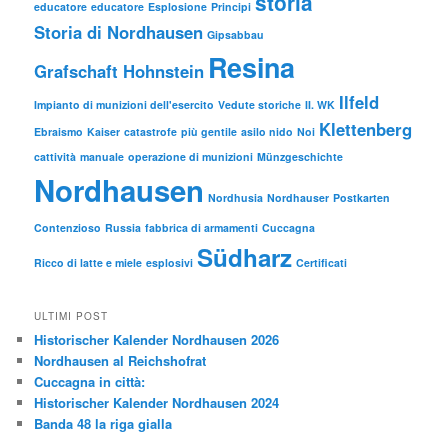
storia
educatore
educatore
Esplosione
Principi
Storia di Nordhausen
Gipsabbau
Resina
Grafschaft Hohnstein
Ilfeld
Impianto di munizioni dell'esercito
Vedute storiche
II. WK
Klettenberg
Ebraismo
Kaiser
catastrofe
più gentile
asilo nido
Noi
cattività
manuale
operazione di munizioni
Münzgeschichte
Nordhausen
Nordhusia
Nordhauser
Postkarten
Contenzioso
Russia
fabbrica di armamenti
Cuccagna
Südharz
Ricco di latte e miele
esplosivi
Certificati
ULTIMI POST
Historischer Kalender Nordhausen 2026
Nordhausen al Reichshofrat
Cuccagna in città:
Historischer Kalender Nordhausen 2024
Banda 48 la riga gialla