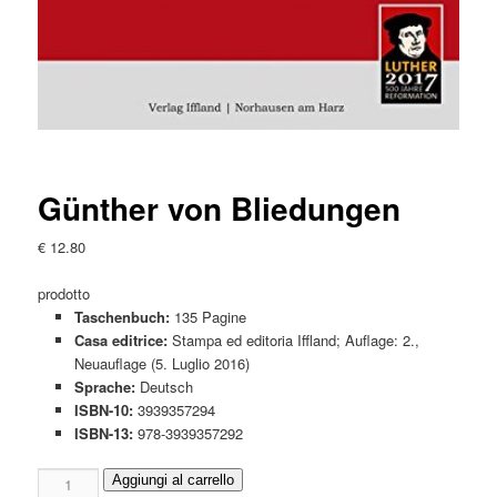
Günther von Bliedungen
€
12.80
prodotto
Taschenbuch:
135 Pagine
Casa editrice:
Stampa ed editoria Iffland; Auflage: 2.,
Neuauflage (5. Luglio 2016)
Sprache:
Deutsch
ISBN-10:
3939357294
ISBN-13:
978-3939357292
Günther
Aggiungi al carrello