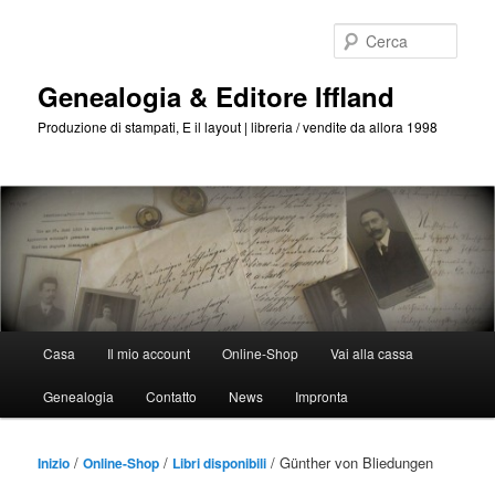
Passa
al
Cerca
contenuto
principale
Genealogia & Editore Iffland
Produzione di stampati, E il layout | libreria / vendite da allora 1998
Menu
Casa
Il mio account
Online-Shop
Vai alla cassa
Principale
Genealogia
Contatto
News
Impronta
/
/
/ Günther von Bliedungen
Inizio
Online-Shop
Libri disponibili