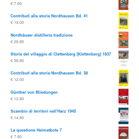
€
7.60
Contributi alla storia Nordhausen Bd. 41
€
14.00
Nordhäuser distilleria tradizione
€
29.80
Storia del villaggio di Clettenberg [Klettenberg] 1837
€
39.80
Contributi alla storia Nordhausen Bd. 38
€
12.00
Günther von Bliedungen
€
12.80
Scambio di territori nell'Harz 1945
€
14.80
La questione Heimatbote 7
€
7.60