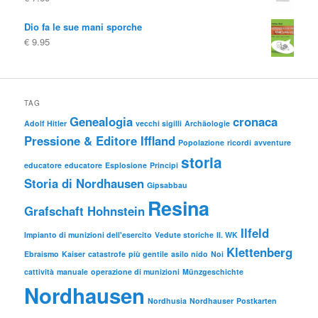
Dio fa le sue mani sporche
€
9.95
TAG
Genealogia
cronaca
Adolf Hitler
vecchi sigilli
Archäologie
Pressione & Editore Iffland
Popolazione
ricordi
avventure
storia
educatore
educatore
Esplosione
Principi
Storia di Nordhausen
Gipsabbau
Resina
Grafschaft Hohnstein
Ilfeld
Impianto di munizioni dell'esercito
Vedute storiche
II. WK
Klettenberg
Ebraismo
Kaiser
catastrofe
più gentile
asilo nido
Noi
cattività
manuale
operazione di munizioni
Münzgeschichte
Nordhausen
Nordhusia
Nordhauser
Postkarten