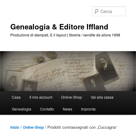
Passa
Passa
al
al
Cerca
contenuto
contenuto
principale
secondario
Genealogia & Editore Iffland
Produzione di stampati, E il layout | libreria / vendite da allora 1998
Menu
Casa
Il mio account
Online-Shop
Vai alla cassa
Principale
Genealogia
Contatto
News
Impronta
/
/ Prodotti contrassegnati con „Cuccagna“
Inizio
Online-Shop