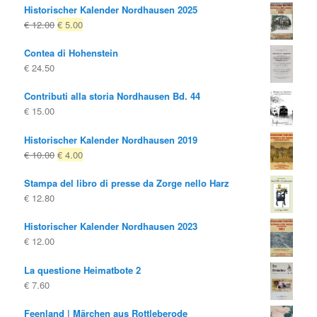
Historischer Kalender Nordhausen 2025
Il
Il
€
12.00
€
5.00
prezzo
prezzo
Contea di Hohenstein
originale
attuale
€
24.50
era:
è:
€ 12.00
€ 5.00.
Contributi alla storia Nordhausen Bd. 44
€
15.00
Historischer Kalender Nordhausen 2019
Il
Il
€
10.00
€
4.00
prezzo
prezzo
Stampa del libro di presse da Zorge nello Harz
originale
attuale
€
12.80
era:
è:
€ 10.00
€ 4.00.
Historischer Kalender Nordhausen 2023
€
12.00
La questione Heimatbote 2
€
7.60
Feenland | Märchen aus Rottleberode