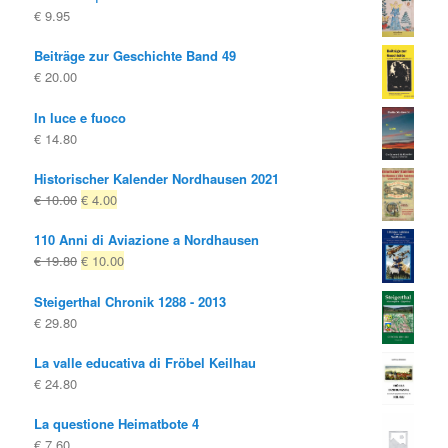
€
9.95
Beiträge zur Geschichte Band 49
€
20.00
In luce e fuoco
€
14.80
Historischer Kalender Nordhausen 2021
Il
Il
€
10.00
€
4.00
prezzo
prezzo
110 Anni di Aviazione a Nordhausen
originale
attuale
Il
Il
€
19.80
€
10.00
era:
è:
prezzo
prezzo
€ 10.00
€ 4.00.
Steigerthal Chronik 1288 - 2013
originale
attuale
€
29.80
era:
è:
€ 19.80
€ 10.00.
La valle educativa di Fröbel Keilhau
€
24.80
La questione Heimatbote 4
€
7.60