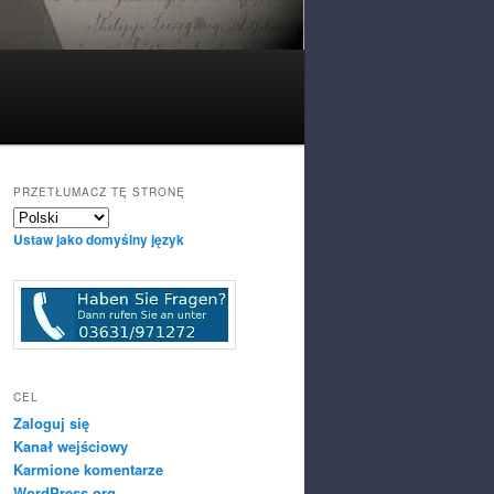
PRZETŁUMACZ TĘ STRONĘ
Ustaw jako domyślny język
CEL
Zaloguj się
Kanał wejściowy
Karmione komentarze
WordPress.org