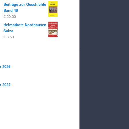
Beiträge zur Geschichte
była:
to:
Band 48
€ 14.80
€ 8.00.
€
20.00
Heimatbote Nordhausen
Salza
€
8.50
n 2026
n 2024