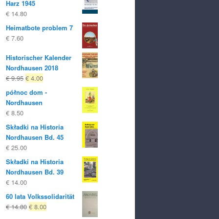
Harz 1945
€
14.80
Heimatbote problem 7
€
7.60
Historischer Kalender
Nordhausen 2018
Oryginalna
Obecna
€
9.95
€
4.00
cena
cena
północ dom -
była:
to:
Nordhausen
€ 9.95
€ 4.00.
€
8.50
Składki na Historia
Nordhausen Bd. 45
€
25.00
Składki na Historia
Nordhausen Bd. 39
€
14.00
60 lata Volkssolidarität
Oryginalna
Obecna
€
14.80
€
8.00
cena
cena