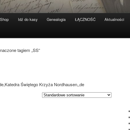
-Shop
Idź do kasy
Genealogia
ŁĄCZNOŚĆ
Aktualności
znaczone tagiem „SS“
,,de,Katedra Świętego Krzyża Nordhausen,,de