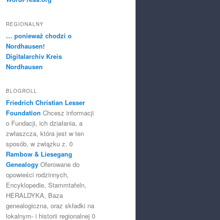
REGIONALNY
… ponieważ chodzi o
Nordhausen!
Digitalarchiv Kreis
Nordhausen
BLOGROLL
Friedrich Christian Lesser
Foundation
Chcesz informacji
o Fundacji, ich działania, a
zwłaszcza, która jest w ten
sposób, w związku z. 0
Rambow & Liesegang
Genealogy
Oferowane do
opowieści rodzinnych,
Encyklopedie, Stammtafeln,
HERALDYKA, Baza
genealogiczna, oraz składki na
lokalnym- i historii regionalnej 0