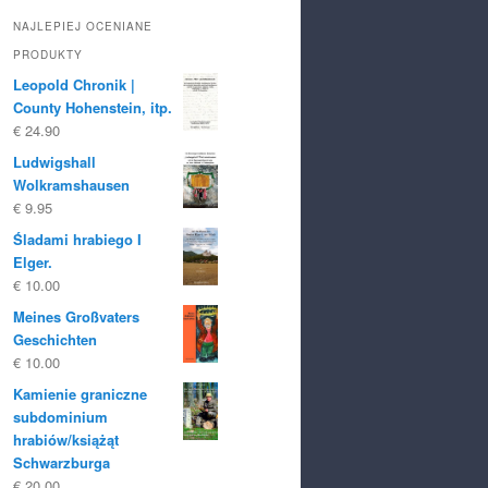
NAJLEPIEJ OCENIANE
PRODUKTY
Leopold Chronik |
County Hohenstein, itp.
€
24.90
Ludwigshall
Wolkramshausen
€
9.95
Śladami hrabiego I
Elger.
€
10.00
Meines Großvaters
Geschichten
€
10.00
Kamienie graniczne
subdominium
hrabiów/książąt
Schwarzburga
€
20.00