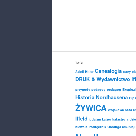
TAGI
Genealogia
Adolf Hitler
stary pi
DRUK & Wydawnictwo Iff
przygody
pedagog
pedagog
Eksplozj
Historia Nordhausena
Gip
ŻYWICA
Wojskowa baza am
Ilfeld
judaizm
kajzer
katastrofa
dzie
niewola
Podręcznik
Obsługa amunicji