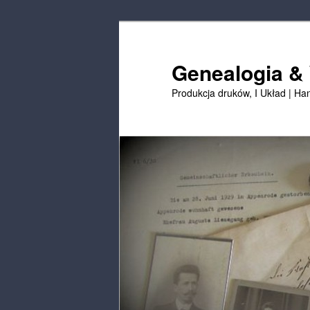
Przejdź
Przejdź
do
do
treści
treści
Genealogia &
podstawowej
drugorzędnych
Produkcja druków, I Układ | Ha