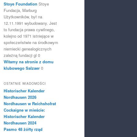
Stoye Foundation
Stoye
Fundacja, Marburg
Użytkowników, był na
12.11.1991 wybudowany. Jest
to fundacja prawa cywilnego,
kolejno od 1971 istniejące w
społeczeństwie na środkowym
niemiecki genealogicznych
zależną fundacji gl 0
Witamy na stronie z domu
klubowego Salzaer
0
OSTATNIE WIADOMOŚCI
Historischer Kalender
Nordhausen 2026
Nordhausen w Reichshofrat
Cockaigne w mieście:
Historischer Kalender
Nordhausen 2024
Pasmo 48 żółty rząd