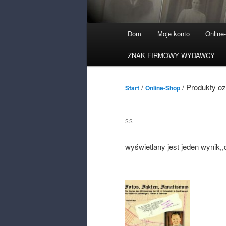
Menu
Dom
Moje konto
Online
główne
ZNAK FIRMOWY WYDAWCY
/
/ Produkty o
Start
Online-Shop
SS
wyświetlany jest jeden wynik