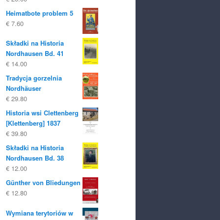
Heimatbote problem 5
€
7.60
Składki na Historia
Nordhausen Bd. 41
€
14.00
Tradycja gorzelnia
Nordhäuser
€
29.80
Historia wsi Clettenberg
[Klettenberg] 1837
€
39.80
Składki na Historia
Nordhausen Bd. 38
€
12.00
Günther von Bliedungen
€
12.80
Wymiana terytoriów w