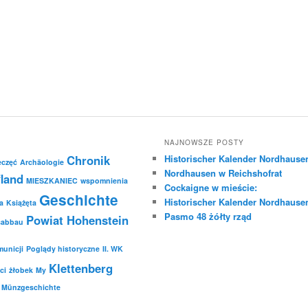
NAJNOWSZE POSTY
Chronik
Historischer Kalender Nordhause
eczęć
Archäologie
Nordhausen w Reichshofrat
land
MIESZKANIEC
wspomnienia
Cockaigne w mieście:
Geschichte
Historischer Kalender Nordhause
a
Książęta
Pasmo 48 żółty rząd
Powiat Hohenstein
sabbau
unicji
Poglądy historyczne
II. WK
Klettenberg
ci
żłobek
My
Münzgeschichte