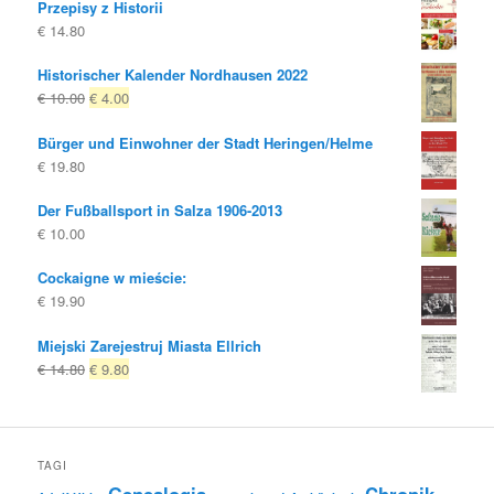
Przepisy z Historii
€
14.80
Historischer Kalender Nordhausen 2022
Oryginalna
Obecna
€
10.00
€
4.00
cena
cena
Bürger und Einwohner der Stadt Heringen/Helme
była:
to:
€
19.80
€ 10.00
€ 4.00.
Der Fußballsport in Salza 1906-2013
€
10.00
Cockaigne w mieście:
€
19.90
Miejski Zarejestruj Miasta Ellrich
Oryginalna
Obecna
€
14.80
€
9.80
cena
cena
była:
to:
€ 14.80
€ 9.80.
TAGI
Genealogia
Chronik