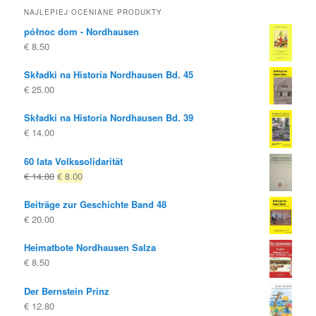
NAJLEPIEJ OCENIANE PRODUKTY
północ dom - Nordhausen
€
8.50
Składki na Historia Nordhausen Bd. 45
€
25.00
Składki na Historia Nordhausen Bd. 39
€
14.00
60 lata Volkssolidarität
Oryginalna
Obecna
€
14.80
€
8.00
cena
cena
Beiträge zur Geschichte Band 48
była:
to:
€
20.00
€ 14.80
€ 8.00.
Heimatbote Nordhausen Salza
€
8.50
Der Bernstein Prinz
€
12.80