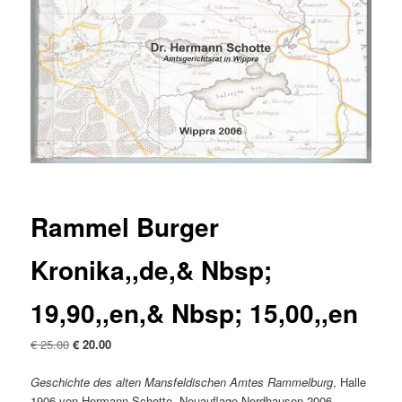
Rammel Burger
Kronika,,de,& Nbsp;
19,90,,en,& Nbsp; 15,00,,en
Oryginalna
Obecna
€
25.00
€
20.00
cena
cena
była:
to:
Geschichte des alten Mansfeldischen Amtes Rammelburg
, Halle
€ 25.00
€ 20.00.
1906 von Hermann Schotte, Neuauflage Nordhausen 2006.