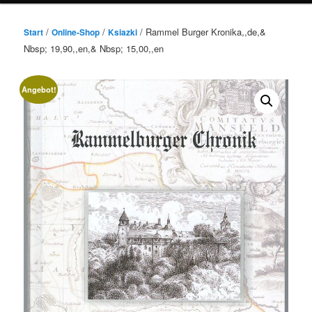
/
/
/ Rammel Burger Kronika,,de,&
Start
Online-Shop
Ksiazki
Nbsp; 19,90,,en,& Nbsp; 15,00,,en
Angebot!