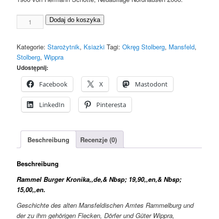
ilość
Dodaj do koszyka
Kronika
Rammelburgera
Kategorie:
Starożytnik
,
Ksiazki
Tagi:
Okręg Stolberg
,
Mansfeld
,
Stolberg
,
Wippra
Udostępnij:
Facebook
X
Mastodont
LinkedIn
Pinteresta
Beschreibung
Recenzje (0)
Beschreibung
Rammel Burger Kronika,,de,& Nbsp; 19,90,,en,& Nbsp;
15,00,,en.
Geschichte des alten Mansfeldischen Amtes Rammelburg und
der zu ihm gehörigen Flecken, Dörfer und Güter Wippra,