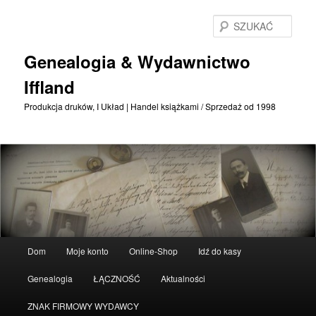
Przejdź
do
SZU
treści
podstawowej
Genealogia & Wydawnictwo
Iffland
Produkcja druków, I Układ | Handel książkami / Sprzedaż od 1998
Menu
Dom
Moje konto
Online-Shop
Idź do kasy
główne
Genealogia
ŁĄCZNOŚĆ
Aktualności
ZNAK FIRMOWY WYDAWCY