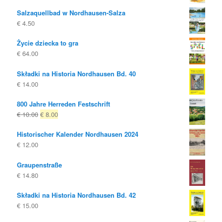
Salzaquellbad w Nordhausen-Salza
€
4.50
Życie dziecka to gra
€
64.00
Składki na Historia Nordhausen Bd. 40
€
14.00
800 Jahre Herreden Festschrift
Oryginalna
Obecna
€
10.00
€
8.00
cena
cena
Historischer Kalender Nordhausen 2024
była:
to:
€
12.00
€ 10.00
€ 8.00.
Graupenstraße
€
14.80
Składki na Historia Nordhausen Bd. 42
€
15.00