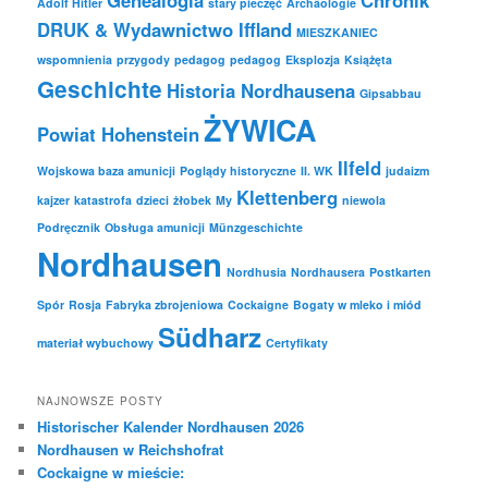
Adolf Hitler
stary pieczęć
Archäologie
DRUK & Wydawnictwo Iffland
MIESZKANIEC
wspomnienia
przygody
pedagog
pedagog
Eksplozja
Książęta
Geschichte
Historia Nordhausena
Gipsabbau
ŻYWICA
Powiat Hohenstein
Ilfeld
Wojskowa baza amunicji
Poglądy historyczne
II. WK
judaizm
Klettenberg
kajzer
katastrofa
dzieci
żłobek
My
niewola
Podręcznik
Obsługa amunicji
Münzgeschichte
Nordhausen
Nordhusia
Nordhausera
Postkarten
Spór
Rosja
Fabryka zbrojeniowa
Cockaigne
Bogaty w mleko i miód
Südharz
materiał wybuchowy
Certyfikaty
NAJNOWSZE POSTY
Historischer Kalender Nordhausen 2026
Nordhausen w Reichshofrat
Cockaigne w mieście: