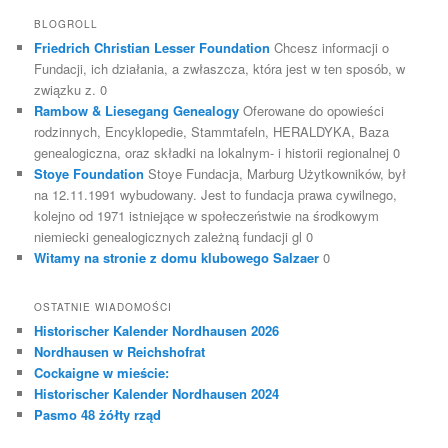
BLOGROLL
Friedrich Christian Lesser Foundation
Chcesz informacji o
Fundacji, ich działania, a zwłaszcza, która jest w ten sposób, w
związku z. 0
Rambow & Liesegang Genealogy
Oferowane do opowieści
rodzinnych, Encyklopedie, Stammtafeln, HERALDYKA, Baza
genealogiczna, oraz składki na lokalnym- i historii regionalnej 0
Stoye Foundation
Stoye Fundacja, Marburg Użytkowników, był
na 12.11.1991 wybudowany. Jest to fundacja prawa cywilnego,
kolejno od 1971 istniejące w społeczeństwie na środkowym
niemiecki genealogicznych zależną fundacji gl 0
Witamy na stronie z domu klubowego Salzaer
0
OSTATNIE WIADOMOŚCI
Historischer Kalender Nordhausen 2026
Nordhausen w Reichshofrat
Cockaigne w mieście:
Historischer Kalender Nordhausen 2024
Pasmo 48 żółty rząd