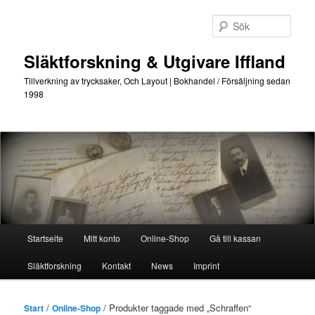
Hoppa
Hoppa
till
till
Sök
primärt
sekundärt
innehåll
innehåll
Släktforskning & Utgivare Iffland
Tillverkning av trycksaker, Och Layout | Bokhandel / Försäljning sedan
1998
Huvudmeny
Startseite
Mitt konto
Online-Shop
Gå till kassan
Släktforskning
Kontakt
News
Imprint
/
/ Produkter taggade med „
Schraffen
“
Start
Online-Shop