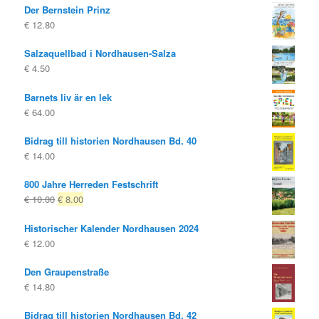
Der Bernstein Prinz
€
12.80
Salzaquellbad i Nordhausen-Salza
€
4.50
Barnets liv är en lek
€
64.00
Bidrag till historien Nordhausen Bd. 40
€
14.00
800 Jahre Herreden Festschrift
Ursprungligt
Nuvarande
€
10.00
€
8.00
pris
pris
Historischer Kalender Nordhausen 2024
var:
är:
€
12.00
€ 10.00
€ 8.00.
Den Graupenstraße
€
14.80
Bidrag till historien Nordhausen Bd. 42