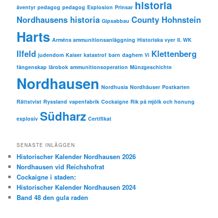
historia
äventyr
pedagog
pedagog
Explosion
Prinsar
Nordhausens historia
County Hohnstein
Gipsabbau
Harts
Arméns ammunitionsanläggning
Historiska vyer
II. WK
Ilfeld
Klettenberg
judendom
Kaiser
katastrof
barn
daghem
Vi
fångenskap
lärobok
ammunitionsoperation
Münzgeschichte
Nordhausen
Nordhusia
Nordhäuser
Postkarten
Rättstvist
Ryssland
vapenfabrik
Cockaigne
Rik på mjölk och honung
Südharz
explosiv
Certifikat
SENASTE INLÄGGEN
Historischer Kalender Nordhausen 2026
Nordhausen vid Reichshofrat
Cockaigne i staden:
Historischer Kalender Nordhausen 2024
Band 48 den gula raden