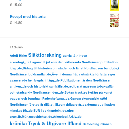
€
15.00
Recept med historia
€
14.80
TAGGAR
Släktforskning
Adolf Hitler
gamla tätningen
arkeologi,,de,Lagom till jul kom den välbekanta Nordhäuser publikation
idag,,de,Bidrag till historien om staden och länet Nordhausen band,,de,i
Nordhäuser bokhandlar,,de,Även i denna fråga utmärkta författare ger
avancerade hembygds Inlägg,,de,Publikationen är den Nordhäuser
antiken,,de,och historiskt samhälle,,de,redigerat museum tobaksaffär
och stadsarkiv Nordhausen den,,de,Boken trycktes fyrfärg på konst
papper och bundna i Fadenheftung,,de,Genom ekonomiskt stöd
Nordhäuser företag är tillåtet, liksom tidigare år,,de,denna publikation
minskas för,,de,EUR i bokhandeln,,de,gips
gruv,,lb,Münzgeschichte,,de,Arkeologi Arkiv,,de
krönika
Tryck & Utgivare Iffland
Befolkning
minnen