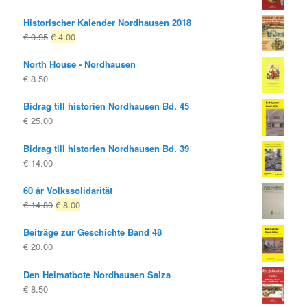
Historischer Kalender Nordhausen 2018
Ursprungligt
Nuvarande
€
9.95
€
4.00
pris
pris
North House - Nordhausen
var:
är:
€
8.50
€ 9.95
€ 4.00.
Bidrag till historien Nordhausen Bd. 45
€
25.00
Bidrag till historien Nordhausen Bd. 39
€
14.00
60 år Volkssolidarität
Ursprungligt
Nuvarande
€
14.80
€
8.00
pris
pris
Beiträge zur Geschichte Band 48
var:
är:
€
20.00
€ 14.80
€ 8.00.
Den Heimatbote Nordhausen Salza
€
8.50