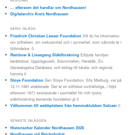
REGIONAL
… eftersom det handlar om Nordhausen!
Digitalarchiv Kreis Nordhausen
SKRIV INLÄGG
Friedrich Christian Lesser Foundation
Vill du ha information
om stiftelsen, sin verksamhet och i synnerhet, som sålunda är i
förbindelse. 0
Rambow & Liesegang Släktforskning
Erbjuds familjen
berättelser, Uppslagsverk, Stammtafeln, Heraldik, En
Genealogiska Database, och bidrag till lokala- och regional
historia 0
Stoye Foundation
Den Stoye Foundation, Sits Marburg, var på
12.11.1991 etablerade. Det är en stiftelse civilrättsliga, i följd
eftersom 1971 existerande i samhället för mitt tyska
släktforskning beroende foundation gl 0
Välkommen till webbplatsen från hemmaklubben Salzaer
0
SENASTE INLÄGGEN
Historischer Kalender Nordhausen 2026
Nordhausen vid Reichshofrat