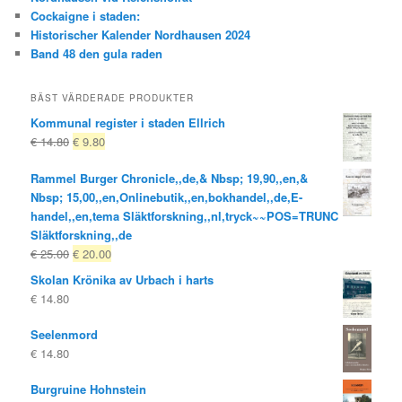
Cockaigne i staden:
Historischer Kalender Nordhausen 2024
Band 48 den gula raden
BÄST VÄRDERADE PRODUKTER
Kommunal register i staden Ellrich
Ursprungligt
Nuvarande
€
14.80
€
9.80
pris
pris
Rammel Burger Chronicle,,de,& Nbsp; 19,90,,en,&
var:
är:
Nbsp; 15,00,,en,Onlinebutik,,en,bokhandel,,de,E-
€ 14.80
€ 9.80.
handel,,en,tema Släktforskning,,nl,tryck~~POS=TRUNC
Släktforskning,,de
Ursprungligt
Nuvarande
€
25.00
€
20.00
pris
pris
Skolan Krönika av Urbach i harts
var:
är:
€
14.80
€ 25.00
€ 20.00.
Seelenmord
€
14.80
Burgruine Hohnstein