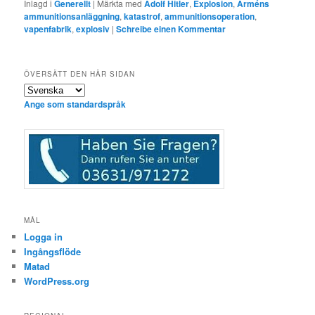
Inlagd i
Generellt
|
Märkta med
Adolf Hitler
,
Explosion
,
Arméns
ammunitionsanläggning
,
katastrof
,
ammunitionsoperation
,
vapenfabrik
,
explosiv
|
Schreibe einen Kommentar
ÖVERSÄTT DEN HÄR SIDAN
Ange som standardspråk
MÅL
Logga in
Ingångsflöde
Matad
WordPress.org