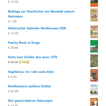
€
10.00
Beiträge zur Geschichte von Neustadt unterm
Hohnstein
€
7.00
Historischer Kalender Nordhausen 2026
€
12.00
Family Book of Zorge
€
39.80
Karta över Golden Aue anno 1578
Ursprungligt
Nuvarande
€
29.80
€
19.80
pris
pris
Sagittarius röv i den sista tiden
var:
är:
€
8.50
€ 29.80
€ 19.80.
Nordhausens sjukhus föddes
€
24.80
Den gamla badrum Salzungen
€
12.80