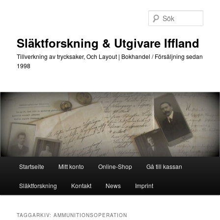
Hoppa
Hoppa
till
till
Sök
primärt
sekundärt
innehåll
innehåll
Släktforskning & Utgivare Iffland
Tillverkning av trycksaker, Och Layout | Bokhandel / Försäljning sedan
1998
Huvudmeny
Startseite
Mitt konto
Online-Shop
Gå till kassan
Släktforskning
Kontakt
News
Imprint
TAGGARKIV:
AMMUNITIONSOPERATION