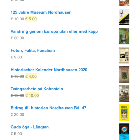
125 Jahre Museum Nordhausen
Ursprungligt
Nuvarande
€
10.00
€
5.00
pris
pris
Vandring genom Europa utan eller med käpp
var:
är:
€
20.00
€ 10.00
€ 5.00.
Foton, Fakta, Fanatism
€
9.80
Historischer Kalender Nordhausen 2020
Ursprungligt
Nuvarande
€
10.00
€
4.00
pris
pris
Tvångsarbete på Kohnstein
var:
är:
Ursprungligt
Nuvarande
€
19.80
€
10.00
€ 10.00
€ 4.00.
pris
pris
Bidrag till historien Nordhausen Bd. 47
var:
är:
€
20.00
€ 19.80
€ 10.00.
Guds öga - Längtan
€
5.00