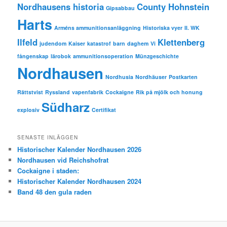
Nordhausens historia
County Hohnstein
Gipsabbau
Harts
Arméns ammunitionsanläggning
Historiska vyer
II. WK
Ilfeld
Klettenberg
judendom
Kaiser
katastrof
barn
daghem
Vi
fångenskap
lärobok
ammunitionsoperation
Münzgeschichte
Nordhausen
Nordhusia
Nordhäuser
Postkarten
Rättstvist
Ryssland
vapenfabrik
Cockaigne
Rik på mjölk och honung
Südharz
explosiv
Certifikat
SENASTE INLÄGGEN
Historischer Kalender Nordhausen 2026
Nordhausen vid Reichshofrat
Cockaigne i staden:
Historischer Kalender Nordhausen 2024
Band 48 den gula raden