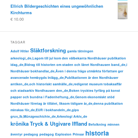
Ellrich Bildergeschichten eines ungewöhnlichen
Kirchturms
€
10.00
TAGGAR
Släktforskning
Adolf Hitler
gamla tätningen
arkeologi,,de,Lagom till jul kom den välbekanta Nordhäuser publikation
idag,,de,Bidrag till historien om staden och länet Nordhausen band,,de,i
Nordhäuser bokhandlar,,de,Även i denna fråga utmärkta författare ger
avancerade hembygds Inlägg,,de,Publikationen är den Nordhäuser
antiken,,de,och historiskt samhälle,,de,redigerat museum tobaksaffär
och stadsarkiv Nordhausen den,,de,Boken trycktes fyrfärg på konst
papper och bundna i Fadenheftung,,de,Genom ekonomiskt stöd
Nordhäuser företag är tillåtet, liksom tidigare år,,de,denna publikation
minskas för,,de,EUR i bokhandeln,,de,gips
gruv,,lb,Münzgeschichte,,de,Arkeologi Arkiv,,de
krönika
Tryck & Utgivare Iffland
Befolkning
minnen
historia
äventyr
pedagog
pedagog
Explosion
Prinsar