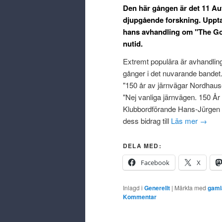
Den här gången är det 11 Aut
djupgående forskning. Uppta
hans avhandling om "The Gol
nutid.
Extremt populära är avhandling
gånger i det nuvarande bandet
"150 år av järnvägar Nordhaus
"Nej vanliga järnvägen. 150 Å
Klubbordförande Hans-Jürgen G
dess bidrag till
Läs mer
→
DELA MED:
Facebook
X
Inlagd i
Generellt
|
Märkta med
gaml
Kommentar