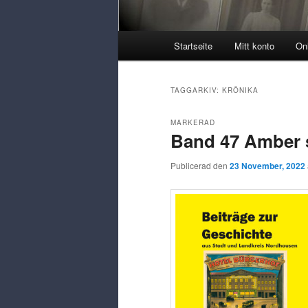
Huvudmeny
Startseite
Mitt konto
On
TAGGARKIV:
KRÖNIKA
MARKERAD
Band 47 Amber s
Publicerad den
23 November, 2022