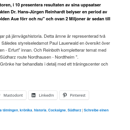
oren, i 10 presentera resultaten av sina uppsatser
kten Dr. Hans-Jürgen Reinhardt belyser en period av
den Aue förr och nu" och ovan 2 Miljoner år sedan till
ar på järnvägshistoria. Detta ämne är representerad två
. Således styrelseledamot Paul Lauerwald en översikt över
en - Erfurt" innan. Och Reinboth kompletterar temat med
r Südharz route Nordhausen - Nordtheim ".
rönke har behandlats i detalj med ett träningscenter och
Mastodont
LinkedIn
Pinterest
a tätningen
,
krönika
,
historia
,
Cockaigne
,
Südharz
|
Schreibe einen