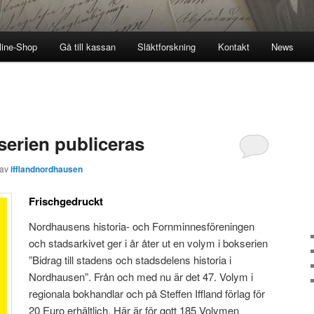
line-Shop
Gå till kassan
Släktforskning
Kontakt
News
erien publiceras
av
ifflandnordhausen
Frischgedruckt
Nordhausens historia- och Fornminnesföreningen
och stadsarkivet ger i år åter ut en volym i bokserien
”Bidrag till stadens och stadsdelens historia i
Nordhausen”. Från och med nu är det 47. Volym i
regionala bokhandlar och på Steffen Iffland förlag för
20 Euro erhältlich. Här är för gott 185 Volymen