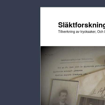
Hoppa
Hoppa
till
till
primärt
sekundärt
Släktforskning
innehåll
innehåll
Tillverkning av trycksaker, Och