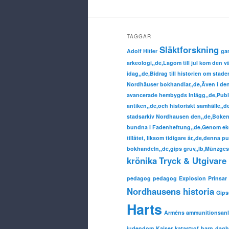
TAGGAR
Släktforskning
Adolf Hitler
ga
arkeologi,,de,Lagom till jul kom den 
idag,,de,Bidrag till historien om sta
Nordhäuser bokhandlar,,de,Även i denn
avancerade hembygds Inlägg,,de,Publ
antiken,,de,och historiskt samhälle,,
stadsarkiv Nordhausen den,,de,Boken 
bundna i Fadenheftung,,de,Genom eko
tillåtet, liksom tidigare år,,de,denna p
bokhandeln,,de,gips gruv,,lb,Münzgesc
krönika
Tryck & Utgivare 
pedagog
pedagog
Explosion
Prinsar
Nordhausens historia
Gip
Harts
Arméns ammunitionsan
judendom
Kaiser
katastrof
barn
dag