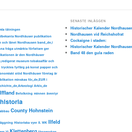
SENASTE INLÄGGEN
Historischer Kalender Nordhause
mla tätningen
Nordhausen vid Reichshofrat
välbekanta Nordhäuser publikation
Cockaigne i staden:
den och länet Nordhausen band,,de,i
Historischer Kalender Nordhause
a fråga utmärkta författare ger
Band 48 den gula raden
ikationen är den Nordhäuser
de,redigerat museum tobaksaffär och
trycktes fyrfärg på konst papper och
nomiskt stöd Nordhäuser företag är
ublikation minskas för,,de,EUR i
hichte,,de,Arkeologi Arkiv,,de
Iffland
Befolkning
minnen
äventyr
historia
County Hohnstein
sabbau
Ilfeld
läggning
Historiska vyer
II. WK
Klettenberg
hem
Vi
fångenskap