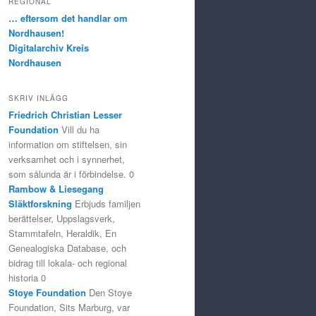
REGIONAL
… eftersom det handlar om
Nordhausen!
Digitalarchiv Kreis
Nordhausen
SKRIV INLÄGG
Friedrich Christian Lesser
Foundation
Vill du ha
information om stiftelsen, sin
verksamhet och i synnerhet,
som sålunda är i förbindelse. 0
Rambow & Liesegang
Släktforskning
Erbjuds familjen
berättelser, Uppslagsverk,
Stammtafeln, Heraldik, En
Genealogiska Database, och
bidrag till lokala- och regional
historia 0
Stoye Foundation
Den Stoye
Foundation, Sits Marburg, var