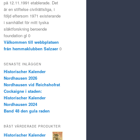
på 12.11.1991 etablerade. Det
är en stiftelse civilrättsliga, i
följd eftersom 1971 existerande
i samhället för mitt tyska
släktforskning beroende
foundation gl 0
Välkommen till webbplatsen
från hemmaklubben Salzaer
0
SENASTE INLÄGGEN
Historischer Kalender
Nordhausen 2026
Nordhausen vid Reichshofrat
Cockaigne i staden:
Historischer Kalender
Nordhausen 2024
Band 48 den gula raden
BÄST VÄRDERADE PRODUKTER
Historischer Kalender