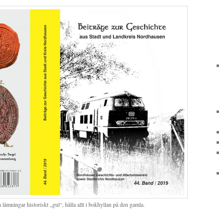
ämningar historiskt „gul“, hålla allt i bokhyllan på den gamla.