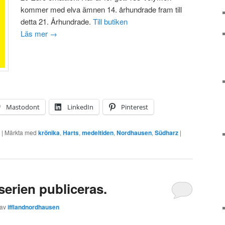
kommer med elva ämnen 14. århundrade fram till
detta 21. Århundrade.
Till butiken
Läs mer
→
Mastodont
LinkedIn
Pinterest
|
Märkta med
krönika
,
Harts
,
medeltiden
,
Nordhausen
,
Südharz
|
erien publiceras.
av
ifflandnordhausen