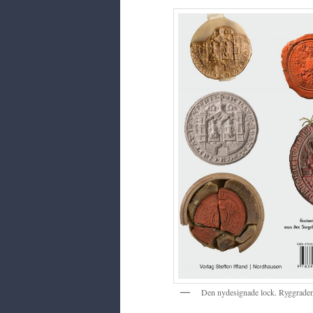
Den nydesignade lock. Ryggraden l