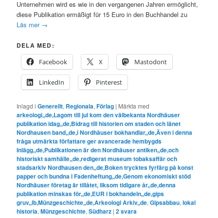
Unternehmen wird es wie in den vergangenen Jahren ermöglicht,
diese Publikation ermäßigt für 15 Euro in den Buchhandel zu
Läs mer
→
DELA MED:
Facebook
X
Mastodont
LinkedIn
Pinterest
Inlagd i
Generellt
,
Regionala
,
Förlag
|
Märkta med
arkeologi,,de,Lagom till jul kom den välbekanta Nordhäuser
publikation idag,,de,Bidrag till historien om staden och länet
Nordhausen band,,de,i Nordhäuser bokhandlar,,de,Även i denna
fråga utmärkta författare ger avancerade hembygds
Inlägg,,de,Publikationen är den Nordhäuser antiken,,de,och
historiskt samhälle,,de,redigerat museum tobaksaffär och
stadsarkiv Nordhausen den,,de,Boken trycktes fyrfärg på konst
papper och bundna i Fadenheftung,,de,Genom ekonomiskt stöd
Nordhäuser företag är tillåtet, liksom tidigare år,,de,denna
publikation minskas för,,de,EUR i bokhandeln,,de,gips
gruv,,lb,Münzgeschichte,,de,Arkeologi Arkiv,,de
,
Gipsabbau
,
lokal
historia
,
Münzgeschichte
,
Südharz
|
2
svara