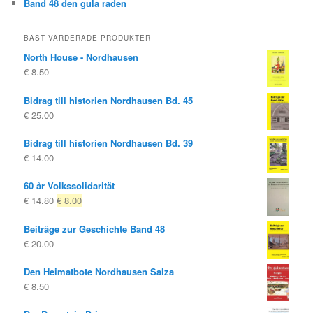
Band 48 den gula raden
BÄST VÄRDERADE PRODUKTER
North House - Nordhausen
€
8.50
Bidrag till historien Nordhausen Bd. 45
€
25.00
Bidrag till historien Nordhausen Bd. 39
€
14.00
60 år Volkssolidarität
Ursprungligt
Nuvarande
€
14.80
€
8.00
pris
pris
Beiträge zur Geschichte Band 48
var:
är:
€
20.00
€ 14.80
€ 8.00.
Den Heimatbote Nordhausen Salza
€
8.50