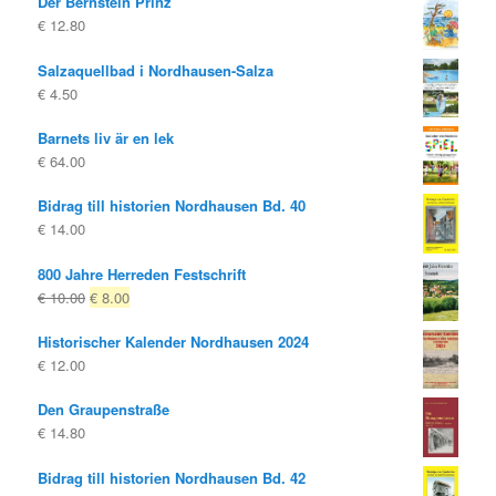
Der Bernstein Prinz
€
12.80
Salzaquellbad i Nordhausen-Salza
€
4.50
Barnets liv är en lek
€
64.00
Bidrag till historien Nordhausen Bd. 40
€
14.00
800 Jahre Herreden Festschrift
Ursprungligt
Nuvarande
€
10.00
€
8.00
pris
pris
Historischer Kalender Nordhausen 2024
var:
är:
€
12.00
€ 10.00
€ 8.00.
Den Graupenstraße
€
14.80
Bidrag till historien Nordhausen Bd. 42