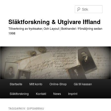
Hoppa
Hoppa
till
till
Sök
primärt
sekundärt
innehåll
innehåll
Släktforskning & Utgivare Iffland
Tillverkning av trycksaker, Och Layout | Bokhandel / Försäljning sedan
1998
Huvudmeny
Startseite
Mitt konto
Online-Shop
Gå till kassan
Släktforskning
Kontakt
News
Imprint
TAGGARKIV:
GIPSABBAU