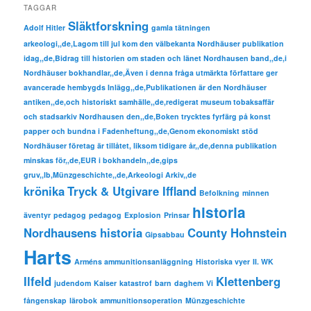
TAGGAR
Släktforskning
Adolf Hitler
gamla tätningen
arkeologi,,de,Lagom till jul kom den välbekanta Nordhäuser publikation
idag,,de,Bidrag till historien om staden och länet Nordhausen band,,de,i
Nordhäuser bokhandlar,,de,Även i denna fråga utmärkta författare ger
avancerade hembygds Inlägg,,de,Publikationen är den Nordhäuser
antiken,,de,och historiskt samhälle,,de,redigerat museum tobaksaffär
och stadsarkiv Nordhausen den,,de,Boken trycktes fyrfärg på konst
papper och bundna i Fadenheftung,,de,Genom ekonomiskt stöd
Nordhäuser företag är tillåtet, liksom tidigare år,,de,denna publikation
minskas för,,de,EUR i bokhandeln,,de,gips
gruv,,lb,Münzgeschichte,,de,Arkeologi Arkiv,,de
krönika
Tryck & Utgivare Iffland
Befolkning
minnen
historia
äventyr
pedagog
pedagog
Explosion
Prinsar
Nordhausens historia
County Hohnstein
Gipsabbau
Harts
Arméns ammunitionsanläggning
Historiska vyer
II. WK
Ilfeld
Klettenberg
judendom
Kaiser
katastrof
barn
daghem
Vi
fångenskap
lärobok
ammunitionsoperation
Münzgeschichte