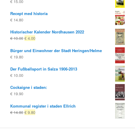
€
15.00
Recept med historia
€
14.80
Historischer Kalender Nordhausen 2022
Ursprungligt
Nuvarande
€
10.00
€
4.00
pris
pris
Bürger und Einwohner der Stadt Heringen/Helme
var:
är:
€
19.80
€ 10.00
€ 4.00.
Der Fußballsport in Salza 1906-2013
€
10.00
Cockaigne i staden:
€
19.90
Kommunal register i staden Ellrich
Ursprungligt
Nuvarande
€
14.80
€
9.80
pris
pris
var:
är:
€ 14.80
€ 9.80.